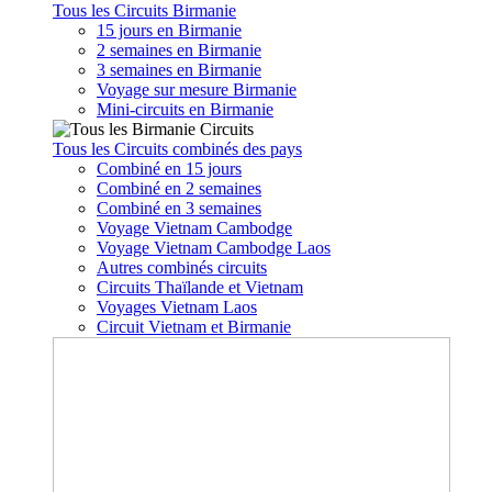
Tous les Circuits Birmanie
15 jours en Birmanie
2 semaines en Birmanie
3 semaines en Birmanie
Voyage sur mesure Birmanie
Mini-circuits en Birmanie
Tous les Circuits combinés des pays
Combiné en 15 jours
Combiné en 2 semaines
Combiné en 3 semaines
Voyage Vietnam Cambodge
Voyage Vietnam Cambodge Laos
Autres combinés circuits
Circuits Thaïlande et Vietnam
Voyages Vietnam Laos
Circuit Vietnam et Birmanie