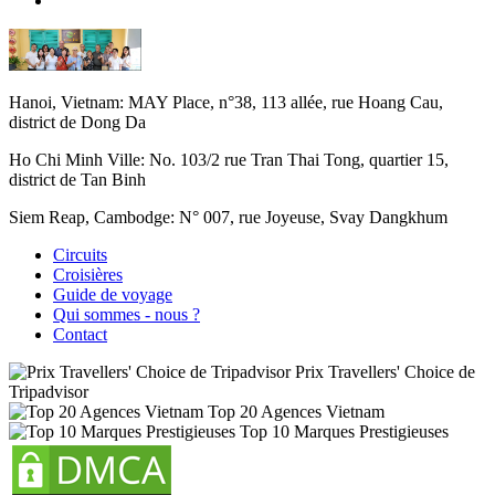
Hanoi, Vietnam:
MAY Place, n°38, 113 allée, rue Hoang Cau,
district de Dong Da
Ho Chi Minh Ville:
No. 103/2 rue Tran Thai Tong, quartier 15,
district de Tan Binh
Siem Reap, Cambodge:
N° 007, rue Joyeuse, Svay Dangkhum
Circuits
Croisières
Guide de voyage
Qui sommes - nous ?
Contact
Prix Travellers' Choice de
Tripadvisor
Top 20 Agences Vietnam
Top 10 Marques Prestigieuses