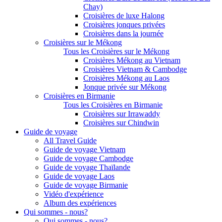
Chay)
Croisières de luxe Halong
Croisières jonques privées
Croisières dans la journée
Croisières sur le Mékong
Tous les Croisières sur le Mékong
Croisières Mékong au Vietnam
Croisières Vietnam & Cambodge
Croisières Mékong au Laos
Jonque privée sur Mékong
Croisières en Birmanie
Tous les Croisières en Birmanie
Croisières sur Irrawaddy
Croisières sur Chindwin
Guide de voyage
All Travel Guide
Guide de voyage Vietnam
Guide de voyage Cambodge
Guide de voyage Thaïlande
Guide de voyage Laos
Guide de voyage Birmanie
Vidéo d'expérience
Album des expériences
Qui sommes - nous?
Qui sommes - nous?