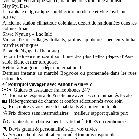
Montagne volcanique sacrée, haut lieu de spiritualité animiste.
Nay Pyi Daw
La capitale énigmatique : architecture moderne et vide fascinant.
Kalaw
Ancienne station climatique coloniale, départ de randonnées dans les
collines Shan.
Shwe Nyaung – Lac Inlé
Vie sur l’eau : villages flottants, jardins aquatiques, pêcheurs Intha,
marchés ethniques.
Plage de Ngapali (Thandwe)
Séjour balnéaire reposant sur l’une des plus belles plages d’Asie :
sable blanc et mer turquoise.
Retour à Rangoon – départ international
Derniers instants au marché Bogyoke ou promenade dans les rues
coloniales.
✅ Pourquoi voyager avec Autour Asia™ ?
🇫🇷 Guides et assistance francophones 24/7
🌱 Tourisme responsable & solidaire avec les communautés locales
🏡 Hébergements de charme et confort sélectionnés avec soin
🤝 Rencontres vraies avec les habitants & immersion totale
💰 Prix directs sans intermédiaires – meilleur rapport qualité-prix
🔒 Garantie de remboursement – satisfait à 100 % ou remboursé
📃 Devis gratuit & personnalisé selon vos envies
📞 Service client réactif, attentionné et toujours disponible