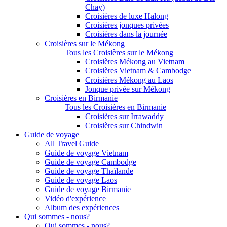
Chay)
Croisières de luxe Halong
Croisières jonques privées
Croisières dans la journée
Croisières sur le Mékong
Tous les Croisières sur le Mékong
Croisières Mékong au Vietnam
Croisières Vietnam & Cambodge
Croisières Mékong au Laos
Jonque privée sur Mékong
Croisières en Birmanie
Tous les Croisières en Birmanie
Croisières sur Irrawaddy
Croisières sur Chindwin
Guide de voyage
All Travel Guide
Guide de voyage Vietnam
Guide de voyage Cambodge
Guide de voyage Thaïlande
Guide de voyage Laos
Guide de voyage Birmanie
Vidéo d'expérience
Album des expériences
Qui sommes - nous?
Qui sommes - nous?