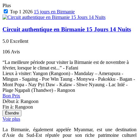
Plus
Top 1 2026
15 jours en Birmanie
Circuit authentique en Birmanie 15 Jours 14 Nuits
5.0
Excellent
106 Avis
“La meilleure période pour visiter la Birmanie est de novembre à
février, lorsque le climat est...” - Fafani
Lieux à visiter:
Yangon (Rangoon) - Mandalay – Amerapura -
Mingun - Sagaing - Poe Win Taung - Monywa - Pakokku - Bagan -
Mont Popa - Nay Pyi Daw - Kalaw - Shwe Nyaung - Lac Inlé -
Plage Ngapali (Thandwe) - Rangoon
Bon Prix
Début à:
Rangoon
Fin à:
Rangoon
Étendre
Voir plus
La Birmanie, également appelée Myanmar, est une destination
d'Asie du Sud-Est réputée pour son riche patrimoine culturel