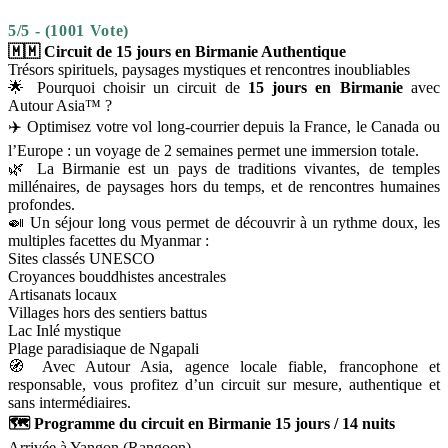
5/5 - (1001 Vote)
🇲🇲 Circuit de 15 jours en Birmanie Authentique
Trésors spirituels, paysages mystiques et rencontres inoubliables
🌟 Pourquoi choisir un circuit de
15 jours en Birmanie
avec
Autour Asia™ ?
✈️ Optimisez votre vol long-courrier depuis la France, le Canada ou
l’Europe : un voyage de 2 semaines permet une immersion totale.
🌿 La Birmanie est un pays de traditions vivantes, de temples
millénaires, de paysages hors du temps, et de rencontres humaines
profondes.
🍛 Un séjour long vous permet de découvrir à un rythme doux, les
multiples facettes du Myanmar :
Sites classés UNESCO
Croyances bouddhistes ancestrales
Artisanats locaux
Villages hors des sentiers battus
Lac Inlé mystique
Plage paradisiaque de Ngapali
🧭 Avec Autour Asia, agence locale fiable, francophone et
responsable, vous profitez d’un circuit sur mesure, authentique et
sans intermédiaires.
🗺️ Programme du circuit en Birmanie 15 jours / 14 nuits
Arrivée à Yangon (Rangoon)