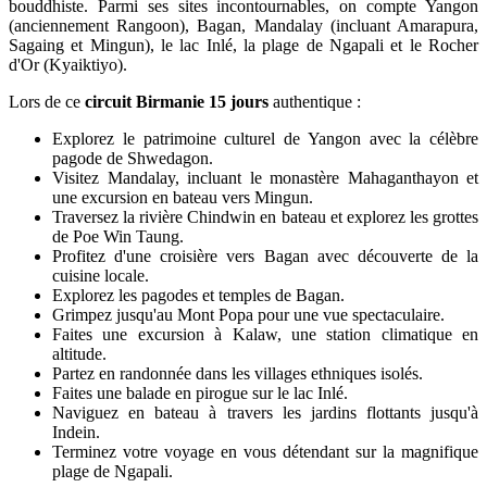
bouddhiste. Parmi ses sites incontournables, on compte Yangon
(anciennement Rangoon), Bagan, Mandalay (incluant Amarapura,
Sagaing et Mingun), le lac Inlé, la plage de Ngapali et le Rocher
d'Or (Kyaiktiyo).
Lors de ce
circuit Birmanie 15 jours
authentique :
Explorez le patrimoine culturel de Yangon avec la célèbre
pagode de Shwedagon.
Visitez Mandalay, incluant le monastère Mahaganthayon et
une excursion en bateau vers Mingun.
Traversez la rivière Chindwin en bateau et explorez les grottes
de Poe Win Taung.
Profitez d'une croisière vers Bagan avec découverte de la
cuisine locale.
Explorez les pagodes et temples de Bagan.
Grimpez jusqu'au Mont Popa pour une vue spectaculaire.
Faites une excursion à Kalaw, une station climatique en
altitude.
Partez en randonnée dans les villages ethniques isolés.
Faites une balade en pirogue sur le lac Inlé.
Naviguez en bateau à travers les jardins flottants jusqu'à
Indein.
Terminez votre voyage en vous détendant sur la magnifique
plage de Ngapali.