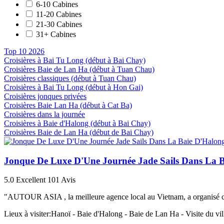
6-10 Cabines
11-20 Cabines
21-30 Cabines
31+ Cabines
Top 10 2026
Croisières à Bai Tu Long (début à Bai Chay)
Croisières Baie de Lan Ha (début à Tuan Chau)
Croisières classiques (début à Tuan Chau)
Croisières à Bai Tu Long (début à Hon Gai)
Croisières jonques privées
Croisières Baie Lan Ha (début à Cat Ba)
Croisières dans la journée
Croisières à Baie d'Halong (début à Bai Chay)
Croisières Baie de Lan Ha (début de Bai Chay)
Jonque De Luxe D'Une Journée Jade Sails Dans La 
5.0
Excellent
101 Avis
"AUTOUR ASIA , la meilleure agence local au Vietnam, a organisé cette
Lieux à visiter:
Hanoï - Baie d'Halong - Baie de Lan Ha - Visite du vi