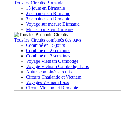
Tous les Circuits Birmanie
15 jours en Birmanie
2 semaines en Birmanie
3 semaines en Birmanie
Voyage sur mesure Birmanie
Mini-circuits en Birmanie
Tous les Circuits combinés des pays
Combiné en 15 jours
Combiné en 2 semaines
Combiné en 3 semaines
Voyage Vietnam Cambodge
Voyage Vietnam Cambodge Laos
Autres combinés circuits
Circuits Thaïlande et Vietnam
Voyages Vietnam Laos
Circuit Vietnam et Birmanie