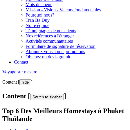
Mots de coeur
Mission - Vision - Valeurs fondamentales
Pourquoi nous?
Tran Ba Duy
Notre équipe
Témoignages de nos clients
Nos références à l'étranger
Activités communautaires
Formulaire de signature de réservation
Abonnez-vous à nos promotions
Obtenez un devis gratuit
Contact
Voyage sur mesure
Content [
]
hide
Content [
]
Switch to sidebar
Top 6 Des Meilleurs Homestays à Phuket
Thaïlande