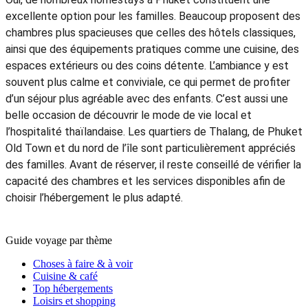
ses marchés et sa gastronomie locale. De nombreux visiteurs
poursuivent ensuite vers Chiang Mai ou Chiang Rai afin
d’explorer les paysages montagneux et le riche patrimoine
culturel du nord. Une étape à Kanchanaburi permet
également de découvrir le célèbre pont de la rivière Kwaï et
son histoire. Pour terminer ces 3 semaines en Thaïlande, les
îles et les stations balnéaires du sud offrent un cadre idéal
pour se détendre, profiter des plages et pratiquer diverses
activités nautiques.
Gabin Vaillant
5.0
Excellent
Que faire et voir à Phuket en 7 jours ?
Avec
7 jours à Phuket
, vous pouvez profiter d’un séjour varié
entre plages, culture et excursions. Découvrez des lieux
incontournables comme l’île de James Bond, le village
flottant de Koh Panyi et le temple Wat Suwan Khuha. Prenez
également le temps d’explorer Khao Lak, la cascade de
Lampi et les fonds marins de Coral Island. Pour compléter
l’expérience, une visite dans un sanctuaire éthique
d’éléphants et une excursion en bateau rapide vers les îles