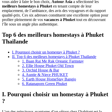
vous aider à faire le bon choix,
Autour Asia
a sélectionné les
meilleurs homestays à Phuket
en tenant compte de leur
emplacement, de l’ambiance, des avis des voyageurs et du rapport
qualité-prix. Ces six adresses constituent une excellente option pour
profiter pleinement de vos
vacances à Phuket
tout en découvrant
l’île sous un angle plus authentique.
Top 6 des meilleurs homestays à Phuket
Thaïlande
I. Pourquoi choisir un homestay à Phuket ?
II. Top 6 des meilleurs homestays à Phuket Thaïlande
1. Baan Rai Me Rak Organic Farmstay
2. Ellie House Phuket Old Town
3. Orchid House & Bar
4. Auntie & Niece PHUKET
5. Earth House HomeStay Bangjo
6. Ratanaporn Green Phuket
I. Pourquoi choisir un homestay à Phuket
?
L’un des principaux avantages d’un séjour chez l’habitant est la