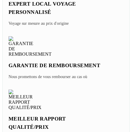
Tuesday, 07/28/2026
Phuket En Famille - 10 Choses à Faire Avec Les
Enfants
Thursday, 05/21/2026
Tout Savoir Sur Phuket - Le Guide Ultime Pour
Tout Comprendre
Tuesday, 06/09/2026
Que Manger À Phuket ? Top 6 Meilleures Spécialités
À Phuket Thaïlande
Saturday, 06/06/2026