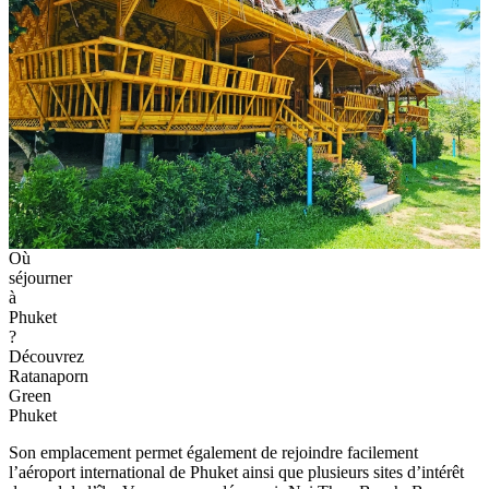
Bangjo,
Phuket
Bien qu’à l’écart de l’agitation touristique, l’hébergement bénéficie
d’un emplacement pratique à proximité de plusieurs sites
incontournables, notamment le Monument des Deux Héroïnes, Wat
Phra Thong, Wat Phra Nang Sang, le musée national de Thalang et
le Green Elephant Sanctuary Park. Les amateurs de nature pourront
également découvrir la cascade de Ton Sai, tandis que Porto de
Phuket propose de nombreuses boutiques et restaurants à quelques
minutes. Pour des
vacances à Phuket
alliant tranquillité, confort et
découvertes locales, cette adresse constitue un excellent choix.
6. Ratanaporn Green Phuket
Adresse : 45/22 Moo 3, route Thep Krasattri–Nai Yang, Thep
Krasattri, district de Thalang, Phuket, Thaïlande
Google Maps :
Ratanaporn Green Phuket
Tél. : +66 64 097 2223
Prix : 30 à 35 €/ nuit
Situé dans le quartier paisible de Thep Krasattri, au nord de Phuket,
Ratanaporn Green Phuket est entouré de jardins et d’un
environnement naturel propice à la détente. Pour ceux qui se
demandent
où séjourner à Phuket
loin des zones les plus animées,