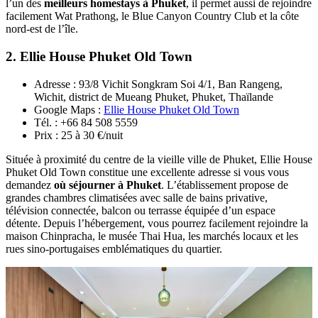
l’un des
meilleurs homestays à Phuket
, il permet aussi de rejoindre
facilement Wat Prathong, le Blue Canyon Country Club et la côte
nord-est de l’île.
2. Ellie House Phuket Old Town
Adresse : 93/8 Vichit Songkram Soi 4/1, Ban Rangeng,
Wichit, district de Mueang Phuket, Phuket, Thaïlande
Google Maps :
Ellie House Phuket Old Town
Tél. : +66 84 508 5559
Prix : 25 à 30 €/nuit
Située à proximité du centre de la vieille ville de Phuket, Ellie House
Phuket Old Town constitue une excellente adresse si vous vous
demandez
où séjourner à Phuket
. L’établissement propose de
grandes chambres climatisées avec salle de bains privative,
télévision connectée, balcon ou terrasse équipée d’un espace
détente. Depuis l’hébergement, vous pourrez facilement rejoindre la
maison Chinpracha, le musée Thai Hua, les marchés locaux et les
rues sino-portugaises emblématiques du quartier.