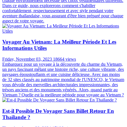
Articles les plus lus
Faut-il Un Adaptateur électrique Pour Voyager En
Thaïlande ?
Wednesday, August 28, 2024
32484 views
Lorsqu'on prépare un voyage à l'étranger, on pense souvent à la
valise, aux billets d'avion et aux activités sur place. Cependant, un
aspect crucial est souvent négligé: la compatibilité de nos appareils
électriques avec le système électrique local. C'est particulièrement
vrai pour un voyage en Thaïlande, où le système électrique diffère
de celui de la France. Dans cet article, nous allons explorer en détail
ce que vous devez savoir sur les prises électriques en Thaïlande et si
vous aurez besoin d'un adaptateur pour la Thaïlande pour vos
appareils.
Vêtements De Voyage En Thaïlande: Comment
S'habiller En Thaïlande?