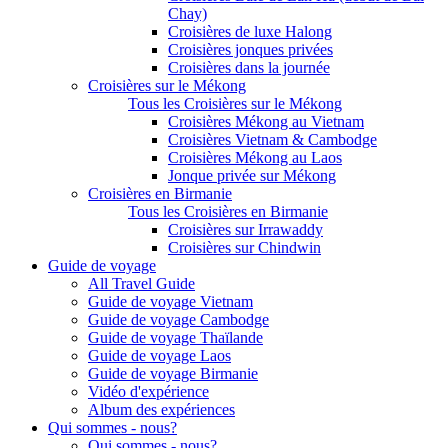
Chay)
Croisières de luxe Halong
Croisières jonques privées
Croisières dans la journée
Croisières sur le Mékong
Tous les Croisières sur le Mékong
Croisières Mékong au Vietnam
Croisières Vietnam & Cambodge
Croisières Mékong au Laos
Jonque privée sur Mékong
Croisières en Birmanie
Tous les Croisières en Birmanie
Croisières sur Irrawaddy
Croisières sur Chindwin
Guide de voyage
All Travel Guide
Guide de voyage Vietnam
Guide de voyage Cambodge
Guide de voyage Thaïlande
Guide de voyage Laos
Guide de voyage Birmanie
Vidéo d'expérience
Album des expériences
Qui sommes - nous?
Qui sommes - nous?