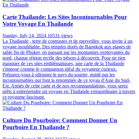
Vietnam ? Quelle est la meilleure période pour voyage au Vietnam ?
Est-il Possible De Voyager Sans Billet Retour En
Thaïlande ?
Thursday, August 29, 2024
17186 views
La Thaïlande, avec ses plages paradisiaques, sa cuisine exquise et sa
riche culture, attire chaque année des millions de voyageurs du
monde entier. Pour beaucoup, l'idée de partir à l'aventure sans
contrainte de retour est séduisante. Cependant, la question se pose :
est-il vraiment possible de voyager sans billet retour en Thaïlande ?
Découvrons ensemble la réponse avec Autour Asia dans l'article ci-
dessous !
Bagage En Avion En Thaïlande: Guide Complet
Pour Préparer Votre Voyage
Saturday, August 03, 2024
16956 views
La Thaïlande, avec ses plages de sable fin, ses temples majestueux
et sa cuisine exotique, est une destination de rêve pour de nombreux
voyageurs. Cependant, avant de vous envoler vers ce pays aux mille