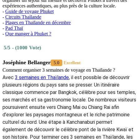
Découvrez
Ratanaporn
Green
Phuket
Son emplacement permet également de rejoindre facilement
l’aéroport international de Phuket ainsi que plusieurs sites d’intérêt
du nord de l’île. Vous pourrez découvrir Nai Thon Beach, Banana
Beach, Wat Phra Thong ou encore le Phuket Elephant Care
Sanctuary. Parmi les
homestays à Phuket Thailand
appréciés pour
leur cadre naturel, cette adresse séduit par son Wi-Fi gratuit, son
parking privé, son jardin verdoyant et son atmosphère calme, idéale
pour un séjour reposant.
Le choix de l’hébergement joue un rôle essentiel dans la qualité d’un
séjour à Phuket. Bien que l’île soit réputée pour ses complexes
hôteliers et ses établissements en bord de mer, les
homestays à
Phuket Thailand
permettent de découvrir une facette plus
authentique de la destination à travers la culture locale, l’hospitalité
thaïlandaise et la vie quotidienne des habitants. Que vous préfériez
une retraite paisible à la campagne, une adresse proche de la plage
ou une maison d’hôtes au cœur de la vieille ville, chaque option
offre une expérience différente. Si vous vous demandez
où
séjourner à Phuket
pour rendre vos vacances à Phuket plus
mémorables, cette sélection proposée par
Autour Asia
constitue un