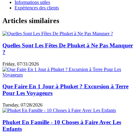
Phi Phi sont vivement recommandées. Cet itinéraire permet
de découvrir les plus beaux sites de la région tout en
conservant un rythme agréable et équilibré.
Aurélien Desrosiers
5.0
Excellent
Les homestays à Phuket conviennent-ils aux familles ?
Oui, de nombreux homestays à Phuket constituent une
excellente option pour les familles. Beaucoup proposent des
chambres plus spacieuses que celles des hôtels classiques,
ainsi que des équipements pratiques comme une cuisine, des
espaces extérieurs ou des coins détente. L’ambiance y est
souvent plus calme et conviviale, ce qui permet de profiter
d’un séjour plus agréable avec des enfants. C’est aussi une
belle occasion de découvrir le mode de vie local et
l’hospitalité thaïlandaise. Les quartiers de Thalang, de Phuket
Old Town et du nord de l’île sont particulièrement appréciés
des familles. Avant de réserver, il reste conseillé de vérifier la
capacité des chambres et les services disponibles afin de
choisir l’hébergement le plus adapté.