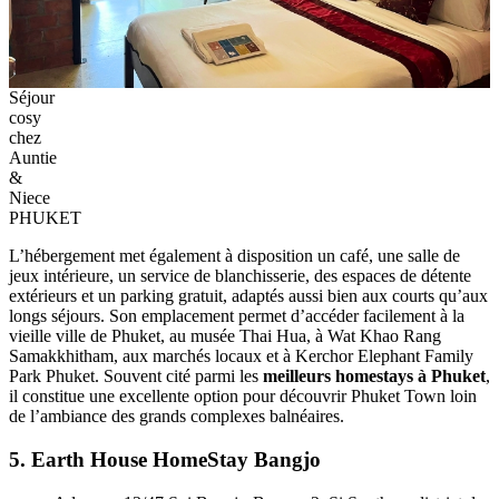
espace de travail et Wi-Fi gratuit. Pour un
voyage en Thaïlande
à
petit budget, cette adresse offre un bon équilibre entre confort, prix
abordable et immersion locale.
Séjour
cosy
chez
Auntie
&