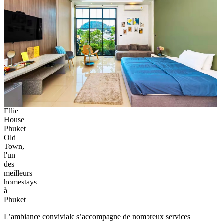
Ellie
House
Phuket
Old
Town,
l'un
des
meilleurs
homestays
à
Phuket
L’ambiance conviviale s’accompagne de nombreux services