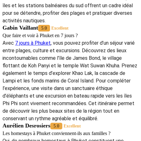
excellent point de départ pour trouver un hébergement adapté à vos
envies et à votre style de voyage.
Savoir plus :
- Envie de séjourner dans l’un des
meilleurs homestays à Phuket
?
Contactez
Autour Asia
, votre
agence de voyage en Thaïlande
, pour
organiser un séjour sur mesure et découvrir Phuket à travers des
expériences authentiques, au plus près de la culture locale.
-
Guide de voyage Phuket
-
Circuits Thaïlande
-
Plages en Thaïlande en décembre
-
Pad Thaï
-
Que manger à Phuket ?
5/5 - (1000 Vote)
Joséphine Bellanger
5.0
Excellent
Comment organiser 3 semaines de voyage en Thaïlande ?
Avec
3 semaines en Thaïlande
, il est possible de découvrir
plusieurs régions du pays sans se presser. Un itinéraire
classique commence par Bangkok, célèbre pour ses temples,