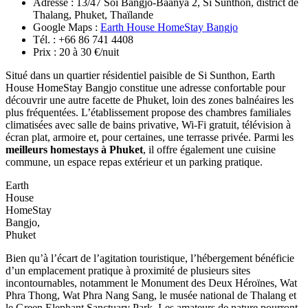
Niece
PHUKET
L’hébergement met également à disposition un café, une salle de
jeux intérieure, un service de blanchisserie, des espaces de détente
extérieurs et un parking gratuit, adaptés aussi bien aux courts qu’aux
longs séjours. Son emplacement permet d’accéder facilement à la
vieille ville de Phuket, au musée Thai Hua, à Wat Khao Rang
Samakkhitham, aux marchés locaux et à Kerchor Elephant Family
Park Phuket. Souvent cité parmi les
meilleurs homestays à Phuket
,
il constitue une excellente option pour découvrir Phuket Town loin
de l’ambiance des grands complexes balnéaires.
5. Earth House HomeStay Bangjo
Adresse : 13/47 Soi Bangjo-Baanya 2, Si Sunthon, district de
Thalang, Phuket, Thaïlande
Google Maps :
Earth House HomeStay Bangjo
Tél. : +66 86 741 4408
Prix : 20 à 30 €/nuit
Situé dans un quartier résidentiel paisible de Si Sunthon, Earth
House HomeStay Bangjo constitue une adresse confortable pour
découvrir une autre facette de Phuket, loin des zones balnéaires les