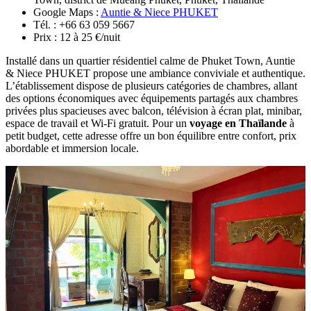
en
Thaïlande
Au-delà de son emplacement avantageux, l’établissement met à
disposition une cuisine commune, une consigne à bagages, un
service de transfert aéroport, un parking gratuit ainsi qu’un bar sur
place pour se détendre en fin de journée. Vous pourrez facilement
rejoindre la plage de Kamala, le Tsunami Memorial Park, Café Del
Mar et le parc à thème Carnival Magic, situés à proximité. Pour des
vacances à Phuket
alliant simplicité, confort et atmosphère
balnéaire décontractée, cette adresse représente un excellent choix.
4. Auntie & Niece PHUKET
Adresse : 31 Soi Ratchaphruek, Yaowarat Road, Phuket
Town, district de Mueang Phuket, Phuket, Thaïlande
Google Maps :
Auntie & Niece PHUKET
Tél. : +66 63 059 5667
Prix : 12 à 25 €/nuit
Installé dans un quartier résidentiel calme de Phuket Town, Auntie
& Niece PHUKET propose une ambiance conviviale et authentique.
L’établissement dispose de plusieurs catégories de chambres, allant
des options économiques avec équipements partagés aux chambres
privées plus spacieuses avec balcon, télévision à écran plat, minibar,