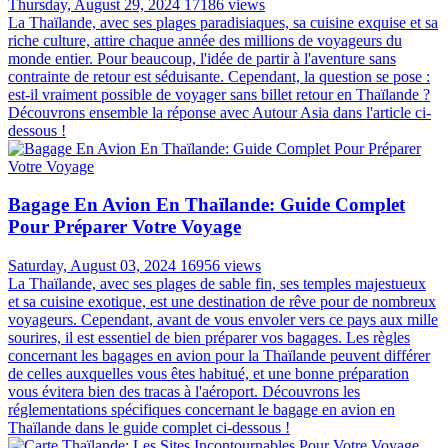
Saturday, August 24, 2024
21838 views
Vous prévoyez un voyage en Thaïlande ? L'une des questions les
plus importantes à se poser en faisant vos bagages est comment
s'habiller en Thaïlande . Le climat tropical du pays, ses paysages
variés et son riche patrimoine culturel influencent tous le choix des
vêtements de voyage en Thaïlande appropriés. Des rues animées de
la ville aux temples sereins en passant par les plages immaculées,
chaque environnement nécessite des choix vestimentaires différents.
Dans ce guide, nous explorerons comment s'habiller
confortablement, respectueusement et avec style pendant votre
aventure thaïlandaise, vous assurant d'être bien préparé pour chaque
aspect de votre voyage.
Voyager Au Vietnam: La Meilleur Période Et Les
Informations Utiles
Friday, November 03, 2023
18664 views
Embarquez pour un voyage à la découverte du charme du Vietnam,
un pays fascinant mêlant une histoire riche, une culture vibrante, des
paysages époustouflants et une cuisine délicieuse. Avec pas moins
de 32 sites classés au patrimoine mondial de l'UNESCO, le Vietnam
vous dévoile des merveilles architecturales impressionnantes, des
trésors anciens et des monuments vénérés. Alors, quand partir au