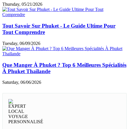
Guide voyage par thème
Choses à faire & à voir
Cuisine & café
Top hébergements
Loisirs et shopping
Informations utiles
Expériences des clients
Articles similaires
Quelles Sont Les Fêtes De Phuket à Ne Pas Manquer
?
Friday, 07/31/2026
Que Faire En 1 Jour à Phuket ? Excursion à Terre
Pour Les Voyageurs