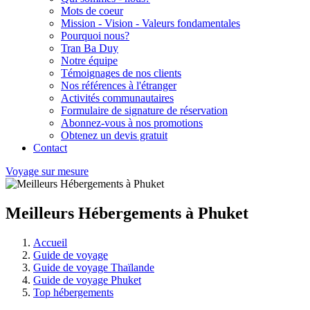
Mots de coeur
Mission - Vision - Valeurs fondamentales
Pourquoi nous?
Tran Ba Duy
Notre équipe
Témoignages de nos clients
Nos références à l'étranger
Activités communautaires
Formulaire de signature de réservation
Abonnez-vous à nos promotions
Obtenez un devis gratuit
Contact
Voyage sur mesure
Meilleurs Hébergements à Phuket
Accueil
Guide de voyage
Guide de voyage Thaïlande
Guide de voyage Phuket
Top hébergements