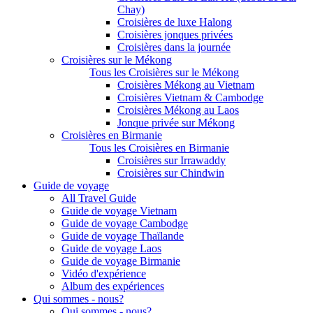
Chay)
Croisières de luxe Halong
Croisières jonques privées
Croisières dans la journée
Croisières sur le Mékong
Tous les Croisières sur le Mékong
Croisières Mékong au Vietnam
Croisières Vietnam & Cambodge
Croisières Mékong au Laos
Jonque privée sur Mékong
Croisières en Birmanie
Tous les Croisières en Birmanie
Croisières sur Irrawaddy
Croisières sur Chindwin
Guide de voyage
All Travel Guide
Guide de voyage Vietnam
Guide de voyage Cambodge
Guide de voyage Thaïlande
Guide de voyage Laos
Guide de voyage Birmanie
Vidéo d'expérience
Album des expériences
Qui sommes - nous?
Qui sommes - nous?