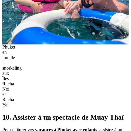
Phuket
en
famille
:
snorkeling
aux
Îles
Racha
Noi
et
Racha
Yai.
10. Assister à un spectacle de Muay Thaï
Pour clôturer vos
vacances à Phuket avec enfants
, assistez à un