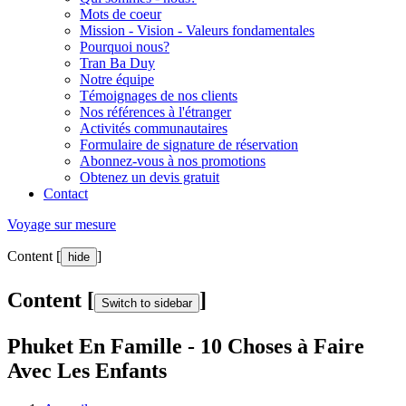
Mots de coeur
Mission - Vision - Valeurs fondamentales
Pourquoi nous?
Tran Ba Duy
Notre équipe
Témoignages de nos clients
Nos références à l'étranger
Activités communautaires
Formulaire de signature de réservation
Abonnez-vous à nos promotions
Obtenez un devis gratuit
Contact
Voyage sur mesure
Content [
]
hide
Content [
]
Switch to sidebar
Phuket En Famille - 10 Choses à Faire
Avec Les Enfants