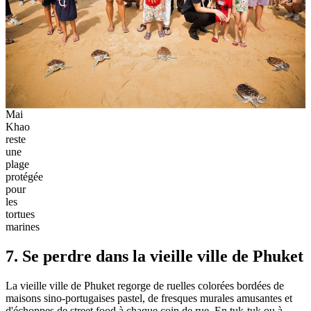
Mai
Khao
reste
une
plage
protégée
pour
les
tortues
marines
7. Se perdre dans la vieille ville de Phuket
La vieille ville de Phuket regorge de ruelles colorées bordées de
maisons sino-portugaises pastel, de fresques murales amusantes et
d'échoppes de street food à chaque coin de rue. En tuk-tuk ou à