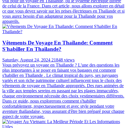
vrai pour un voyage en Thaïlande, où le système électrique diffère
de celui de la France. Dans cet article, nous allons explorer en détail
ce que vous devez savoir sur les prises électriques en Thaïlande et si
vous aurez besoin d'un adaptateur pour la Thaïlande pour vos
appareils.
Vêtements De Voyage En Thaïlande: Comment
S'habiller En Thaïlande?
Saturday, August 24, 2024
21848 views
Vous prévoyez un voyage en Thaïlande ? L'une des questions les
plus importantes à se poser en faisant vos bagages est comment
s'habiller en Thaïlande . Le climat tropical du pays, ses paysages
variés et son riche patrimoine culturel influencent tous le choix des
vêtements de voyage en Thaïlande appropriés. Des rues animées de
la ville aux temples sereins en passant par les plages immaculées,
chaque environnement nécessite des choix vestimentaires différents.
Dans ce guide, nous explorerons comment s'habiller
confortablement, respectueusement et avec style pendant votre
aventure thaïlandaise, vous assurant d'être bien préparé pour chaque
aspect de votre voyage.