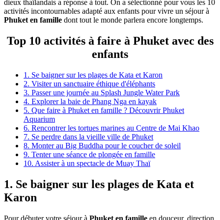
dieux thaïlandais a réponse à tout. On a sélectionné pour vous les 10
activités incontournables adapté aux enfants pour vivre un séjour à
Phuket en famille
dont tout le monde parlera encore longtemps.
Top 10 activités à faire à Phuket avec des
enfants
1. Se baigner sur les plages de Kata et Karon
2. Visiter un sanctuaire éthique d'éléphants
3. Passer une journée au Splash Jungle Water Park
4. Explorer la baie de Phang Nga en kayak
5. Que faire à Phuket en famille ? Découvrir Phuket
Aquarium
6. Rencontrer les tortues marines au Centre de Mai Khao
7. Se perdre dans la vieille ville de Phuket
8. Monter au Big Buddha pour le coucher de soleil
9. Tenter une séance de plongée en famille
10. Assister à un spectacle de Muay Thaï
1. Se baigner sur les plages de Kata et
Karon
Pour débuter votre séjour à
Phuket en famille
en douceur, direction