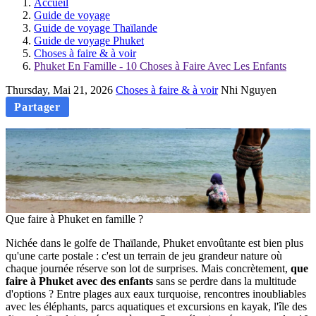
Accueil
Guide de voyage
Guide de voyage Thaïlande
Guide de voyage Phuket
Choses à faire & à voir
Phuket En Famille - 10 Choses à Faire Avec Les Enfants
Thursday, Mai 21, 2026
Choses à faire & à voir
Nhi Nguyen
Partager
Que faire à Phuket en famille ?
Nichée dans le golfe de Thaïlande, Phuket envoûtante est bien plus
qu'une carte postale : c'est un terrain de jeu grandeur nature où
chaque journée réserve son lot de surprises. Mais concrètement,
que
faire à Phuket avec des enfants
sans se perdre dans la multitude
d'options ? Entre plages aux eaux turquoise, rencontres inoubliables
avec les éléphants, parcs aquatiques et excursions en kayak, l'île des