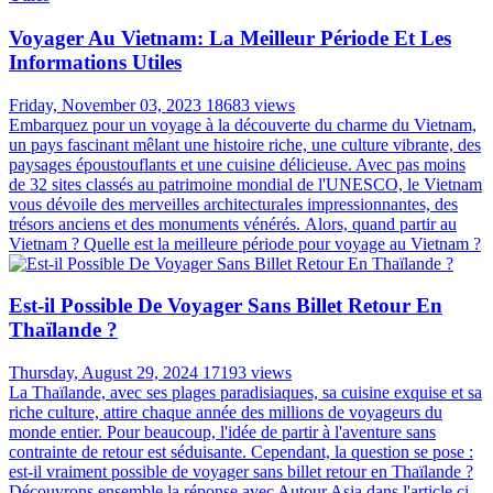
Voyager Au Vietnam: La Meilleur Période Et Les
Informations Utiles
Friday, November 03, 2023
18683 views
Embarquez pour un voyage à la découverte du charme du Vietnam,
un pays fascinant mêlant une histoire riche, une culture vibrante, des
paysages époustouflants et une cuisine délicieuse. Avec pas moins
de 32 sites classés au patrimoine mondial de l'UNESCO, le Vietnam
vous dévoile des merveilles architecturales impressionnantes, des
trésors anciens et des monuments vénérés. Alors, quand partir au
Vietnam ? Quelle est la meilleure période pour voyage au Vietnam ?
Est-il Possible De Voyager Sans Billet Retour En
Thaïlande ?
Thursday, August 29, 2024
17193 views
La Thaïlande, avec ses plages paradisiaques, sa cuisine exquise et sa
riche culture, attire chaque année des millions de voyageurs du
monde entier. Pour beaucoup, l'idée de partir à l'aventure sans
contrainte de retour est séduisante. Cependant, la question se pose :
est-il vraiment possible de voyager sans billet retour en Thaïlande ?
Découvrons ensemble la réponse avec Autour Asia dans l'article ci-