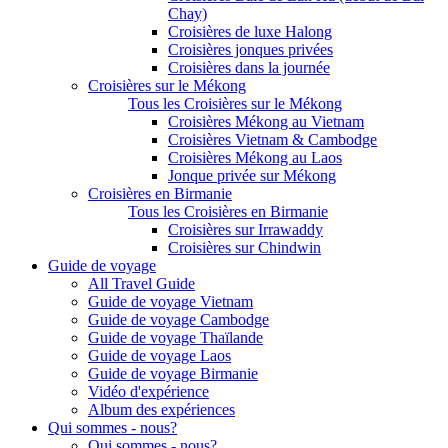
Chay)
Croisières de luxe Halong
Croisières jonques privées
Croisières dans la journée
Croisières sur le Mékong
Tous les Croisières sur le Mékong
Croisières Mékong au Vietnam
Croisières Vietnam & Cambodge
Croisières Mékong au Laos
Jonque privée sur Mékong
Croisières en Birmanie
Tous les Croisières en Birmanie
Croisières sur Irrawaddy
Croisières sur Chindwin
Guide de voyage
All Travel Guide
Guide de voyage Vietnam
Guide de voyage Cambodge
Guide de voyage Thaïlande
Guide de voyage Laos
Guide de voyage Birmanie
Vidéo d'expérience
Album des expériences
Qui sommes - nous?
Qui sommes - nous?