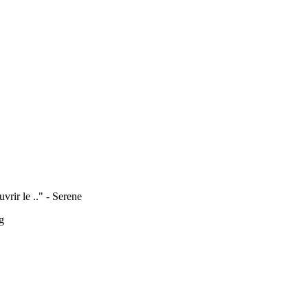
vrir le .." -
Serene
g