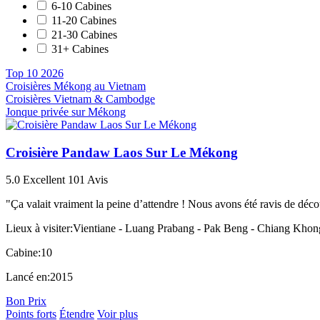
6-10 Cabines
11-20 Cabines
21-30 Cabines
31+ Cabines
Top 10 2026
Croisières Mékong au Vietnam
Croisières Vietnam & Cambodge
Jonque privée sur Mékong
Croisière Pandaw Laos Sur Le Mékong
5.0
Excellent
101 Avis
"Ça valait vraiment la peine d’attendre ! Nous avons été ravis de décou
Lieux à visiter:
Vientiane - Luang Prabang - Pak Beng - Chiang Khon
Cabine:
10
Lancé en:
2015
Bon Prix
Points forts
Étendre
Voir plus