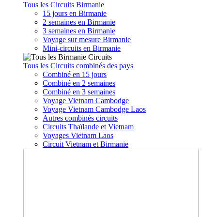
Tous les Circuits Birmanie
15 jours en Birmanie
2 semaines en Birmanie
3 semaines en Birmanie
Voyage sur mesure Birmanie
Mini-circuits en Birmanie
Tous les Circuits combinés des pays
Combiné en 15 jours
Combiné en 2 semaines
Combiné en 3 semaines
Voyage Vietnam Cambodge
Voyage Vietnam Cambodge Laos
Autres combinés circuits
Circuits Thaïlande et Vietnam
Voyages Vietnam Laos
Circuit Vietnam et Birmanie