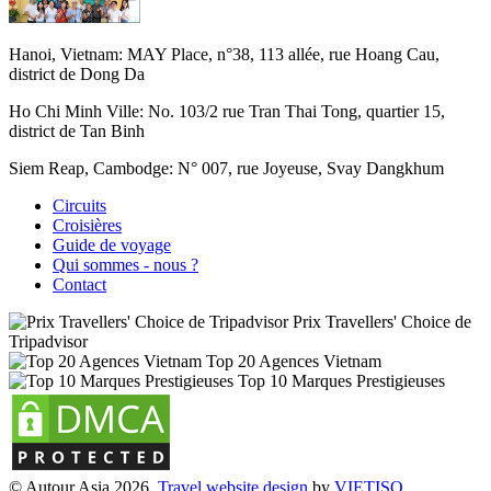
Hanoi, Vietnam:
MAY Place, n°38, 113 allée, rue Hoang Cau,
district de Dong Da
Ho Chi Minh Ville:
No. 103/2 rue Tran Thai Tong, quartier 15,
district de Tan Binh
Siem Reap, Cambodge:
N° 007, rue Joyeuse, Svay Dangkhum
Circuits
Croisières
Guide de voyage
Qui sommes - nous ?
Contact
Prix Travellers' Choice de
Tripadvisor
Top 20 Agences Vietnam
Top 10 Marques Prestigieuses
© Autour Asia 2026.
Travel website design
by
VIET
ISO