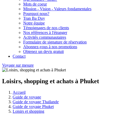
Mots de coeur
Mission - Vision - Valeurs fondamentales
Pourquoi nous?
Tran Ba Duy
Notre équipe
Témoignages de nos clients
Nos références à l'étranger
Activités communautaires
Formulaire de signature de réservation
Abonnez-vous à nos promotions
Obtenez un devis gratuit
Contact
Voyage sur mesure
Loisirs, shopping et achats à Phuket
Accueil
Guide de voyage
Guide de voyage Thaïlande
Guide de voyage Phuket
Loisirs et shopping