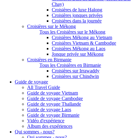
Chay)
Croisières de luxe Halong
Croisières jonques privées
Croisières dans la journée
Croisières sur le Mékong
Tous les Croisières sur le Mékong
Croisières Mékong au Vietnam
Croisières Vietnam & Cambodge
Croisières Mékong au Laos
Jonque privée sur Mékong
Croisières en Birmanie
Tous les Croisières en Birmanie
Croisières sur Irrawaddy
Croisières sur Chindwin
Guide de voyage
All Travel Guide
Guide de voyage Vietnam
Guide de voyage Cambodge
Guide de voyage Thaïlande
Guide de voyage Laos
Guide de voyage Birmanie
Vidéo d'expérience
Album des expériences
Qui sommes - nous?
Qui sommes - nous?