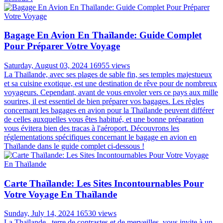
Bagage En Avion En Thaïlande: Guide Complet
Pour Préparer Votre Voyage
Saturday, August 03, 2024
16955 views
La Thaïlande, avec ses plages de sable fin, ses temples majestueux
et sa cuisine exotique, est une destination de rêve pour de nombreux
voyageurs. Cependant, avant de vous envoler vers ce pays aux mille
sourires, il est essentiel de bien préparer vos bagages. Les règles
concernant les bagages en avion pour la Thaïlande peuvent différer
de celles auxquelles vous êtes habitué, et une bonne préparation
vous évitera bien des tracas à l'aéroport. Découvrons les
réglementations spécifiques concernant le bagage en avion en
Thaïlande dans le guide complet ci-dessous !
Carte Thaïlande: Les Sites Incontournables Pour
Votre Voyage En Thaïlande
Sunday, July 14, 2024
16530 views
La Thaïlande , terre de contrastes et de merveilles, vous invite à un