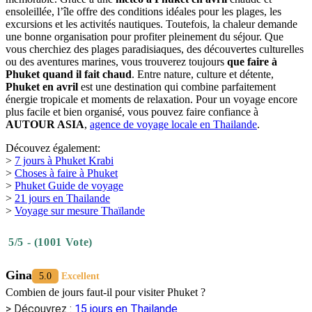
ensoleillée, l’île offre des conditions idéales pour les plages, les
excursions et les activités nautiques. Toutefois, la chaleur demande
une bonne organisation pour profiter pleinement du séjour. Que
vous cherchiez des plages paradisiaques, des découvertes culturelles
ou des aventures marines, vous trouverez toujours
que faire à
Phuket quand il fait chaud
. Entre nature, culture et détente,
Phuket en avril
est une destination qui combine parfaitement
énergie tropicale et moments de relaxation. Pour un voyage encore
plus facile et bien organisé, vous pouvez faire confiance à
AUTOUR ASIA
,
agence de voyage locale en Thailande
.
Découvez également:
>
7 jours à Phuket Krabi
>
Choses à faire à Phuket
>
Phuket Guide de voyage
>
21 jours en Thailande
>
Voyage sur mesure Thaïlande
5/5 - (1001 Vote)
Gina
5.0
Excellent
Combien de jours faut-il pour visiter Phuket ?
> Découvrez :
15 jours en Thailande