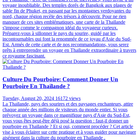
voyage inoubliable. Des temples dorés de Bangkok aux plages de
sable fin de Phuket, en passant par les montagnes verdoyantes du
nord, chaque région recèle des trésors à découvrir. Pour ne rien
manquer de ces sites emblématiques, une carte de la Thaïlande
s'impose comme le compagnon idéal du voyageur curieux.
Préparez-vous à sillonner le pays du sourire, guidé par les
incontournables qui font la renommée de ce joyau d'Asie du Sud-
Est. Armés de cette carte et de nos recommandations, vous serez
prêts à entreprendre un voyage en Thaïlande extraordinaire à travers
ce royaume fascinant.
Culture Du Pourboire: Comment Donner Un
Pourboire En Thaïlande ?
Tuesday, August 20, 2024
16172 views
La Thaïlande, pays des sourires et des paysages enchanteurs, attire
chaque année des millions de visiteurs du monde entier. Si vous
prévoyez un voyage dans ce magnifique pays d'Asie du Sud-Est,
vous vous êtes peut-être déjà posé la question : faut-il donner un
pourboire en Thaïlande ? Et si oui, comment procéder ? Cet article
vise à vous éclairer sur cette pratique et à vous guider pour naviguer
aisément dans la culture du pourboire en Thaïlande .