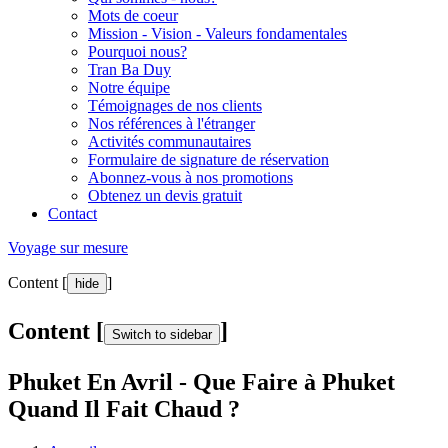
Mots de coeur
Mission - Vision - Valeurs fondamentales
Pourquoi nous?
Tran Ba Duy
Notre équipe
Témoignages de nos clients
Nos références à l'étranger
Activités communautaires
Formulaire de signature de réservation
Abonnez-vous à nos promotions
Obtenez un devis gratuit
Contact
Voyage sur mesure
Content [
]
hide
Content [
]
Switch to sidebar
Phuket En Avril - Que Faire à Phuket
Quand Il Fait Chaud ?