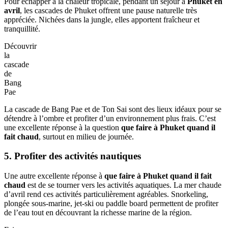
Pour échapper à la chaleur tropicale, pendant un séjour à
Phuket en
avril
, les cascades de Phuket offrent une pause naturelle très
appréciée. Nichées dans la jungle, elles apportent fraîcheur et
tranquillité.
Découvrir
la
cascade
de
Bang
Pae
La cascade de Bang Pae et de Ton Sai sont des lieux idéaux pour se
détendre à l’ombre et profiter d’un environnement plus frais. C’est
une excellente réponse à la question
que faire à Phuket quand il
fait chaud
, surtout en milieu de journée.
5. Profiter des activités nautiques
Une autre excellente réponse à
que faire à Phuket quand il fait
chaud
est de se tourner vers les activités aquatiques. La mer chaude
d’avril rend ces activités particulièrement agréables. Snorkeling,
plongée sous-marine, jet-ski ou paddle board permettent de profiter
de l’eau tout en découvrant la richesse marine de la région.