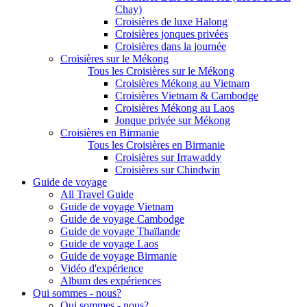
Chay)
Croisières de luxe Halong
Croisières jonques privées
Croisières dans la journée
Croisières sur le Mékong
Tous les Croisières sur le Mékong
Croisières Mékong au Vietnam
Croisières Vietnam & Cambodge
Croisières Mékong au Laos
Jonque privée sur Mékong
Croisières en Birmanie
Tous les Croisières en Birmanie
Croisières sur Irrawaddy
Croisières sur Chindwin
Guide de voyage
All Travel Guide
Guide de voyage Vietnam
Guide de voyage Cambodge
Guide de voyage Thaïlande
Guide de voyage Laos
Guide de voyage Birmanie
Vidéo d'expérience
Album des expériences
Qui sommes - nous?
Qui sommes - nous?