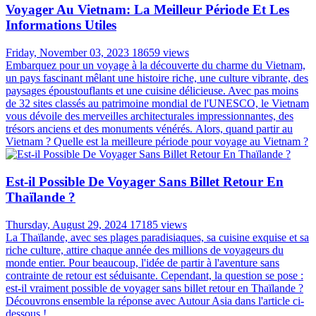
Voyager Au Vietnam: La Meilleur Période Et Les
Informations Utiles
Friday, November 03, 2023
18659 views
Embarquez pour un voyage à la découverte du charme du Vietnam,
un pays fascinant mêlant une histoire riche, une culture vibrante, des
paysages époustouflants et une cuisine délicieuse. Avec pas moins
de 32 sites classés au patrimoine mondial de l'UNESCO, le Vietnam
vous dévoile des merveilles architecturales impressionnantes, des
trésors anciens et des monuments vénérés. Alors, quand partir au
Vietnam ? Quelle est la meilleure période pour voyage au Vietnam ?
Est-il Possible De Voyager Sans Billet Retour En
Thaïlande ?
Thursday, August 29, 2024
17185 views
La Thaïlande, avec ses plages paradisiaques, sa cuisine exquise et sa
riche culture, attire chaque année des millions de voyageurs du
monde entier. Pour beaucoup, l'idée de partir à l'aventure sans
contrainte de retour est séduisante. Cependant, la question se pose :
est-il vraiment possible de voyager sans billet retour en Thaïlande ?
Découvrons ensemble la réponse avec Autour Asia dans l'article ci-
dessous !