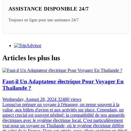
ASSISTANCE DISPONIBLE 24/7
Toujours en ligne pour une assistance 24/7
Articles les plus lus
Faut-il Un Adaptateur électrique Pour Voyager En
Thaïlande ?
Wednesday, August 28, 2024
32480 views
Lorsqu'on prépare un voyage à l'étranger, on pense souvent à la
valise, aux billets d'avion et aux activités sur place. Cependant, un
aspect crucial est souvent négligé: la compatibilité de nos appareils
électriques avec le système électrique local. C'est particulièrement
vrai pour un voyage en Thaïlande, où le système électrique diffère
de celui de la France. Dans cet article, nous allons explorer en détail