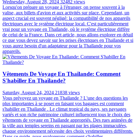
Wednesday, August 28, 2024
32482 views
Lorsqu'on prépare un voyage à l'étranger, on pense souvent à la
valise, aux billets d'avion et aux activités sur place. Cependant, un
aspect crucial est souvent négligé: la compatibilité de nos appareils
électriques avec le système électrique local. C'est particulièrement
vrai pour un voyage en Thaïlande, où le système électrique diffère
de celui de la France. Dans cet article, nous allons explorer en détail
ce que vous devez savoir sur les prises électriques en Thaïlande et si
vous aurez besoin d'un adaptateur pour la Thaïlande pour vos
appareils.
Vêtements De Voyage En Thaïlande: Comment
S'habiller En Thaïlande?
Saturday, August 24, 2024
21838 views
Vous prévoyez un voyage en Thaïlande ? L'une des questions les
plus importantes à se poser en faisant vos bagages est comment
s'habiller en Thaïlande . Le climat tropical du pays, ses paysages
variés et son riche patrimoine culturel influencent tous le choix des
vêtements de voyage en Thaïlande appropriés. Des rues animées de
la ville aux temples sereins en passant par les plages immaculées,
chaque environnement nécessite des choix vestimentaires différents.
Dans ce guide, nous explorerons comment s'habiller