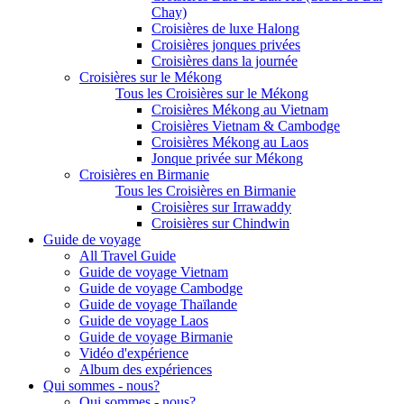
Chay)
Croisières de luxe Halong
Croisières jonques privées
Croisières dans la journée
Croisières sur le Mékong
Tous les Croisières sur le Mékong
Croisières Mékong au Vietnam
Croisières Vietnam & Cambodge
Croisières Mékong au Laos
Jonque privée sur Mékong
Croisières en Birmanie
Tous les Croisières en Birmanie
Croisières sur Irrawaddy
Croisières sur Chindwin
Guide de voyage
All Travel Guide
Guide de voyage Vietnam
Guide de voyage Cambodge
Guide de voyage Thaïlande
Guide de voyage Laos
Guide de voyage Birmanie
Vidéo d'expérience
Album des expériences
Qui sommes - nous?
Qui sommes - nous?