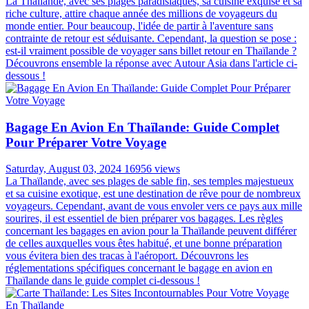
La Thaïlande, avec ses plages paradisiaques, sa cuisine exquise et sa
riche culture, attire chaque année des millions de voyageurs du
monde entier. Pour beaucoup, l'idée de partir à l'aventure sans
contrainte de retour est séduisante. Cependant, la question se pose :
est-il vraiment possible de voyager sans billet retour en Thaïlande ?
Découvrons ensemble la réponse avec Autour Asia dans l'article ci-
dessous !
Bagage En Avion En Thaïlande: Guide Complet
Pour Préparer Votre Voyage
Saturday, August 03, 2024
16956 views
La Thaïlande, avec ses plages de sable fin, ses temples majestueux
et sa cuisine exotique, est une destination de rêve pour de nombreux
voyageurs. Cependant, avant de vous envoler vers ce pays aux mille
sourires, il est essentiel de bien préparer vos bagages. Les règles
concernant les bagages en avion pour la Thaïlande peuvent différer
de celles auxquelles vous êtes habitué, et une bonne préparation
vous évitera bien des tracas à l'aéroport. Découvrons les
réglementations spécifiques concernant le bagage en avion en
Thaïlande dans le guide complet ci-dessous !