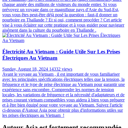
chaque année des millions de visiteurs du monde entier. Si vous
prévoyez un voyage dans ce magnifique pays d'Asie du Sud-Est,
vous vous êtes peut-être déjà posé la question : faut-il donner un
pourboire en Thaïlande ? Et si oui, comment procéder ? Cet article
vise à vous éclairer sur cette pratique et à vous guider pour naviguer
aisément dans la culture du pourboire en Thaïlande .
Électricité Au Vietnam : Guide Utile Sur Les Prises
Électriques Au Vietnam
Sunday, August 18, 2024
14332 views
Avant le voyage au Vietnam , il est important de vous familiariser
avec les principales spécifications électriques telles que la tension, la
fréquence et le type de prise électrique au Vietnam pour garantir une
expérience sans encombre. Comprendre les normes de tension
locales, les variations de fréquence et la nécessité d'adaptateurs et de
prises courant vietnam compatibles vous aidera à bien vous préparer
et à être bien équipé pour votre voyage au Vietnam. Suivez l'article
ci-dessous d'Autour Asia pour obtenir plus d'informations utiles sur
les prises électriques au Vietnam !
Autour Asia est fortement recommandée