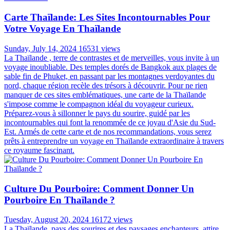
Carte Thaïlande: Les Sites Incontournables Pour
Votre Voyage En Thaïlande
Sunday, July 14, 2024
16531 views
La Thaïlande , terre de contrastes et de merveilles, vous invite à un
voyage inoubliable. Des temples dorés de Bangkok aux plages de
sable fin de Phuket, en passant par les montagnes verdoyantes du
nord, chaque région recèle des trésors à découvrir. Pour ne rien
manquer de ces sites emblématiques, une carte de la Thaïlande
s'impose comme le compagnon idéal du voyageur curieux.
Préparez-vous à sillonner le pays du sourire, guidé par les
incontournables qui font la renommée de ce joyau d'Asie du Sud-
Est. Armés de cette carte et de nos recommandations, vous serez
prêts à entreprendre un voyage en Thaïlande extraordinaire à travers
ce royaume fascinant.
Culture Du Pourboire: Comment Donner Un
Pourboire En Thaïlande ?
Tuesday, August 20, 2024
16172 views
La Thaïlande, pays des sourires et des paysages enchanteurs, attire