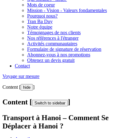
Mots de coeur
Mission - Vision - Valeurs fondamentales
Pourquoi nous?
Tran Ba Duy
Notre équipe
Témoignages de nos clients
Nos références à l'étranger
Activités communautaires
Formulaire de signature de réservation
Abonnez-vous à nos promotions
Obtenez un devis gratuit
Contact
Voyage sur mesure
Content [
]
hide
Content [
]
Switch to sidebar
Transport à Hanoi – Comment Se
Déplacer à Hanoi ?