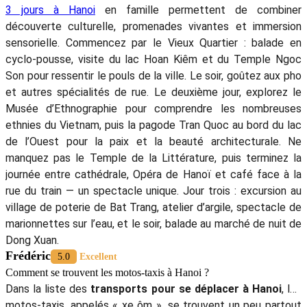
3 jours à Hanoi
en famille permettent de combiner
découverte culturelle, promenades vivantes et immersion
sensorielle. Commencez par le Vieux Quartier : balade en
cyclo-pousse, visite du lac Hoan Kiêm et du Temple Ngoc
Son pour ressentir le pouls de la ville. Le soir, goûtez aux pho
et autres spécialités de rue. Le deuxième jour, explorez le
Musée d’Ethnographie pour comprendre les nombreuses
ethnies du Vietnam, puis la pagode Tran Quoc au bord du lac
de l’Ouest pour la paix et la beauté architecturale. Ne
manquez pas le Temple de la Littérature, puis terminez la
journée entre cathédrale, Opéra de Hanoï et café face à la
rue du train — un spectacle unique. Jour trois : excursion au
village de poterie de Bat Trang, atelier d’argile, spectacle de
marionnettes sur l’eau, et le soir, balade au marché de nuit de
Dong Xuan.
Frédéric
5.0
Excellent
Comment se trouvent les motos-taxis à Hanoi ?
Dans la liste des
transports pour se déplacer à Hanoi
, les
motos-taxis, appelés « xe ôm », se trouvent un peu partout