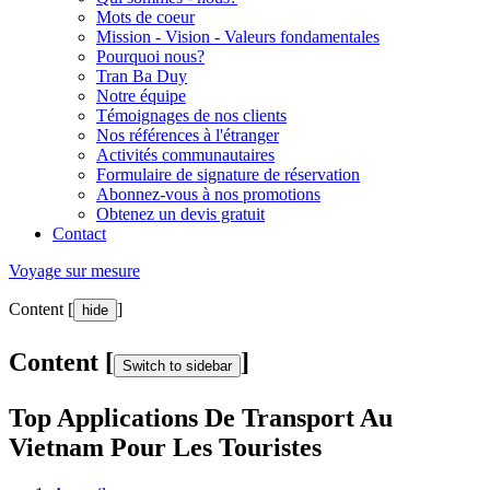
Mots de coeur
Mission - Vision - Valeurs fondamentales
Pourquoi nous?
Tran Ba Duy
Notre équipe
Témoignages de nos clients
Nos références à l'étranger
Activités communautaires
Formulaire de signature de réservation
Abonnez-vous à nos promotions
Obtenez un devis gratuit
Contact
Voyage sur mesure
Content [
]
hide
Content [
]
Switch to sidebar
Top Applications De Transport Au
Vietnam Pour Les Touristes