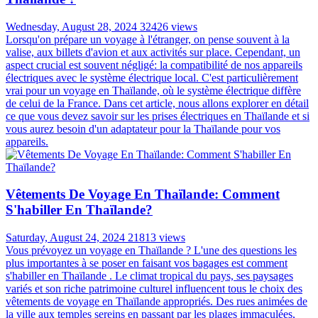
Wednesday, August 28, 2024
32426 views
Lorsqu'on prépare un voyage à l'étranger, on pense souvent à la
valise, aux billets d'avion et aux activités sur place. Cependant, un
aspect crucial est souvent négligé: la compatibilité de nos appareils
électriques avec le système électrique local. C'est particulièrement
vrai pour un voyage en Thaïlande, où le système électrique diffère
de celui de la France. Dans cet article, nous allons explorer en détail
ce que vous devez savoir sur les prises électriques en Thaïlande et si
vous aurez besoin d'un adaptateur pour la Thaïlande pour vos
appareils.
Vêtements De Voyage En Thaïlande: Comment
S'habiller En Thaïlande?
Saturday, August 24, 2024
21813 views
Vous prévoyez un voyage en Thaïlande ? L'une des questions les
plus importantes à se poser en faisant vos bagages est comment
s'habiller en Thaïlande . Le climat tropical du pays, ses paysages
variés et son riche patrimoine culturel influencent tous le choix des
vêtements de voyage en Thaïlande appropriés. Des rues animées de
la ville aux temples sereins en passant par les plages immaculées,