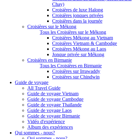
Chay)
Croisières de luxe Halong
Croisières jonques privées
Croisières dans la journée
Croisières sur le Mékong
Tous les Croisières sur le Mékong
Croisières Mékong au Vietnam
Croisières Vietnam & Cambodge
Croisières Mékong au Laos
Jonque privée sur Mékong
Croisières en Birmanie
Tous les Croisières en Birmanie
Croisières sur Irrawaddy
Croisières sur Chindwin
Guide de voyage
All Travel Guide
Guide de voyage Vietnam
Guide de voyage Cambodge
Guide de voyage Thaïlande
Guide de voyage Laos
Guide de voyage Birmanie
Vidéo d'expérience
Album des expériences
Qui sommes - nous?
Qui sommes - nous?