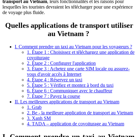
transport au Vietnam
, leurs fonctionnalités et les raisons pour
lesquelles les touristes devraient les télécharger pour une expérience
de voyage plus fluide.
Quelles applications de transport utiliser
au Vietnam ?
I. Comment prendre un taxi au Vietnam pour les voyageurs ?
1. Étape 1 : Choisissez et téléchargez une application de
covoiturage
2. Étape 2 : Configurer l'application
3. Étape 3 : Achetez une carte SIM locale ou assurez-
vous d'avoir accès à Internet
4. Étape 4 : Réservez un taxi
5. Étape 5 : Vérifiez et montez à bord du taxi
6. Étape 6 : Communiquer avec le chauffeur
7. Étape 7 : Payez la course
II. Les meilleures applications de transport au Vietnam
1. Grab
2. Be - la meilleure application de transport au Vietnam
3. Xanh SM
4. TADA – application de covoiturage au Vietnam
I. Comment prendre un taxi au Vietnam