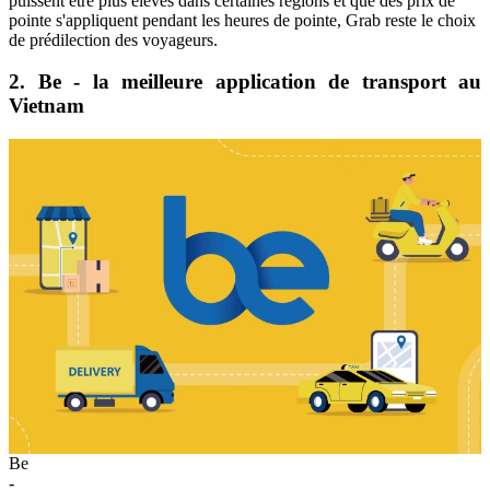
puissent être plus élevés dans certaines régions et que des prix de
pointe s'appliquent pendant les heures de pointe, Grab reste le choix
de prédilection des voyageurs.
2. Be - la meilleure application de transport au
Vietnam
Be
-