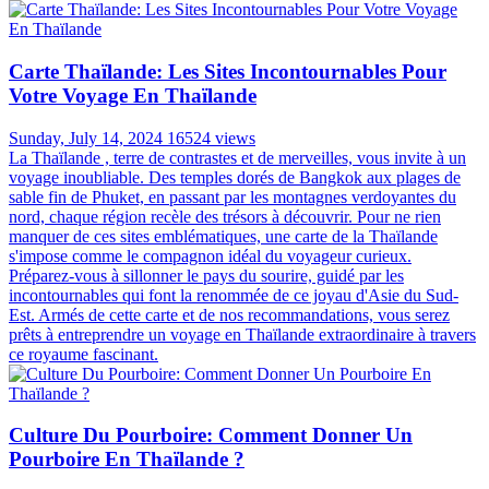
Carte Thaïlande: Les Sites Incontournables Pour
Votre Voyage En Thaïlande
Sunday, July 14, 2024
16524 views
La Thaïlande , terre de contrastes et de merveilles, vous invite à un
voyage inoubliable. Des temples dorés de Bangkok aux plages de
sable fin de Phuket, en passant par les montagnes verdoyantes du
nord, chaque région recèle des trésors à découvrir. Pour ne rien
manquer de ces sites emblématiques, une carte de la Thaïlande
s'impose comme le compagnon idéal du voyageur curieux.
Préparez-vous à sillonner le pays du sourire, guidé par les
incontournables qui font la renommée de ce joyau d'Asie du Sud-
Est. Armés de cette carte et de nos recommandations, vous serez
prêts à entreprendre un voyage en Thaïlande extraordinaire à travers
ce royaume fascinant.
Culture Du Pourboire: Comment Donner Un
Pourboire En Thaïlande ?