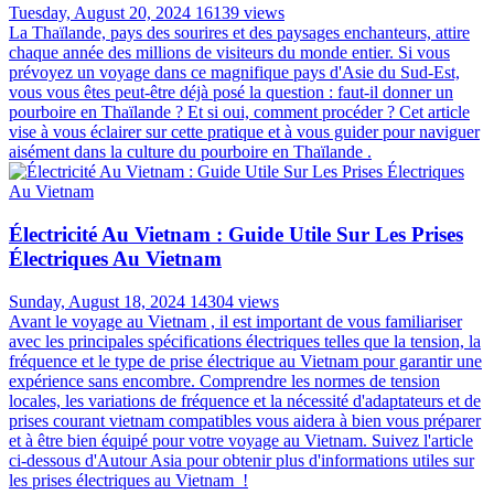
Tuesday, August 20, 2024
16139 views
La Thaïlande, pays des sourires et des paysages enchanteurs, attire
chaque année des millions de visiteurs du monde entier. Si vous
prévoyez un voyage dans ce magnifique pays d'Asie du Sud-Est,
vous vous êtes peut-être déjà posé la question : faut-il donner un
pourboire en Thaïlande ? Et si oui, comment procéder ? Cet article
vise à vous éclairer sur cette pratique et à vous guider pour naviguer
aisément dans la culture du pourboire en Thaïlande .
Électricité Au Vietnam : Guide Utile Sur Les Prises
Électriques Au Vietnam
Sunday, August 18, 2024
14304 views
Avant le voyage au Vietnam , il est important de vous familiariser
avec les principales spécifications électriques telles que la tension, la
fréquence et le type de prise électrique au Vietnam pour garantir une
expérience sans encombre. Comprendre les normes de tension
locales, les variations de fréquence et la nécessité d'adaptateurs et de
prises courant vietnam compatibles vous aidera à bien vous préparer
et à être bien équipé pour votre voyage au Vietnam. Suivez l'article
ci-dessous d'Autour Asia pour obtenir plus d'informations utiles sur
les prises électriques au Vietnam !