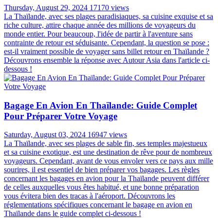
Thursday, August 29, 2024
17170 views
La Thaïlande, avec ses plages paradisiaques, sa cuisine exquise et sa
riche culture, attire chaque année des millions de voyageurs du
monde entier. Pour beaucoup, l'idée de partir à l'aventure sans
contrainte de retour est séduisante. Cependant, la question se pose :
est-il vraiment possible de voyager sans billet retour en Thaïlande ?
Découvrons ensemble la réponse avec Autour Asia dans l'article ci-
dessous !
Bagage En Avion En Thaïlande: Guide Complet
Pour Préparer Votre Voyage
Saturday, August 03, 2024
16947 views
La Thaïlande, avec ses plages de sable fin, ses temples majestueux
et sa cuisine exotique, est une destination de rêve pour de nombreux
voyageurs. Cependant, avant de vous envoler vers ce pays aux mille
sourires, il est essentiel de bien préparer vos bagages. Les règles
concernant les bagages en avion pour la Thaïlande peuvent différer
de celles auxquelles vous êtes habitué, et une bonne préparation
vous évitera bien des tracas à l'aéroport. Découvrons les
réglementations spécifiques concernant le bagage en avion en
Thaïlande dans le guide complet ci-dessous !