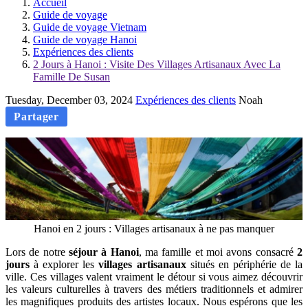
Accueil
Guide de voyage
Guide de voyage Vietnam
Guide de voyage Hanoi
Expériences des clients
2 Jours à Hanoi : Visite Des Villages Artisanaux Avec La
Famille De Susan
Tuesday, December 03, 2024
Expériences des clients
Noah
Partager
Hanoi en 2 jours : Villages artisanaux à ne pas manquer
Lors de notre
séjour à Hanoi
, ma famille et moi avons consacré
2
jours
à explorer les
villages artisanaux
situés en périphérie de la
ville. Ces villages valent vraiment le détour si vous aimez découvrir
les valeurs culturelles à travers des métiers traditionnels et admirer
les magnifiques produits des artistes locaux. Nous espérons que les