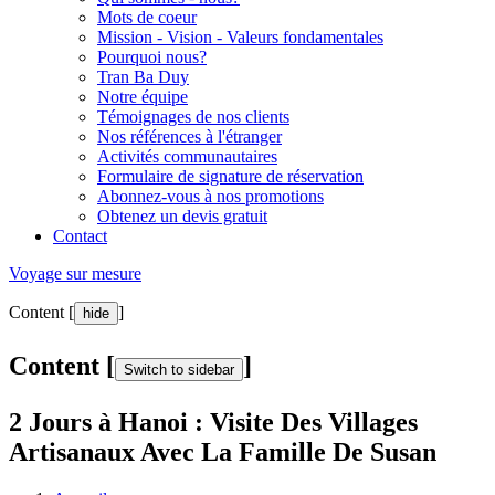
Mots de coeur
Mission - Vision - Valeurs fondamentales
Pourquoi nous?
Tran Ba Duy
Notre équipe
Témoignages de nos clients
Nos références à l'étranger
Activités communautaires
Formulaire de signature de réservation
Abonnez-vous à nos promotions
Obtenez un devis gratuit
Contact
Voyage sur mesure
Content [
]
hide
Content [
]
Switch to sidebar
2 Jours à Hanoi : Visite Des Villages
Artisanaux Avec La Famille De Susan