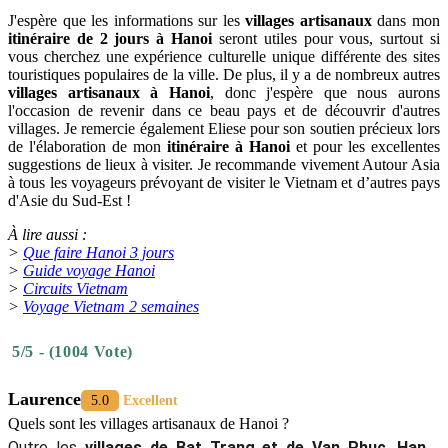
J'espère que les informations sur les
villages artisanaux
dans mon
itinéraire de 2 jours à Hanoi
seront utiles pour vous, surtout si
vous cherchez une expérience culturelle unique différente des sites
touristiques populaires de la ville. De plus, il y a de nombreux autres
villages artisanaux à Hanoi
, donc j'espère que nous aurons
l'occasion de revenir dans ce beau pays et de découvrir d'autres
villages. Je remercie également Eliese pour son soutien précieux lors
de l'élaboration de mon
itinéraire à Hanoi
et pour les excellentes
suggestions de lieux à visiter. Je recommande vivement Autour Asia
à tous les voyageurs prévoyant de visiter le Vietnam et d’autres pays
d'Asie du Sud-Est !
À lire aussi :
>
Que faire Hanoi 3 jours
>
Guide voyage Hanoi
>
Circuits Vietnam
>
Voyage Vietnam 2 semaines
5/5 - (1004 Vote)
Laurence
5.0
Excellent
Quels sont les villages artisanaux de Hanoi ?
Outre les
villages de Bat Trang et de Van Phuc
,
Hanoi