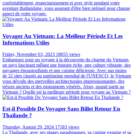
confortablement, respectueusement et avec style pendant votre
aventure thaïlandaise, vous assurant d'être bien préparé pour chaque
aspect de votre voyage.
Voyager Au Vietnam: La Meilleur Période Et Les
Informations Utiles
Friday, November 03, 2023
18655 views
Embarquez pour un voyage à la découverte du charme du Vietnam,
un pays fascinant mêlant une histoire riche, une culture vibrante, des
paysages époustouflants et une cuisine délicieuse. Avec pas moins
de 32 sites classés au patrimoine mondial de l'UNESCO, le Vietnam
vous dévoile des merveilles architecturales impressionnantes, des
trésors anciens et des monuments vénérés. Alors, quand partir au
Vietnam ? Quelle est la meilleure période pour voyage au Vietnam ?
Est-il Possible De Voyager Sans Billet Retour En
Thaïlande ?
Thursday, August 29, 2024
17183 views
La Thaïlande, avec ses plages paradisiaques, sa cuisine exquise et sa