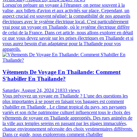
Lorsqu'on prépare un voyage à l'étranger, on pense souvent à la
valise, aux billets d'avion et aux activités sur place. Cependant, un
aspect crucial est souvent négligé: la compatibilité de nos appareils
électriques avec le système électrique local. C'est particulièrement
vrai pour un voyage en Thaïlande, où le système électrique diffère
de celui de la France. Dans cet article, nous allons explorer en détail
ce que vous devez savoir sur les prises électriques en Thaïlande et si
vous aurez besoin d'un adaptateur pour la Thaïlande pour vos
appareils.
Vêtements De Voyage En Thaïlande: Comment
S'habiller En Thaïlande?
Saturday, August 24, 2024
21833 views
Vous prévoyez un voyage en Thaïlande ? L'une des questions les
plus importantes à se poser en faisant vos bagages est comment
s'habiller en Thaïlande . Le climat tropical du pays, ses paysages
variés et son riche patrimoine culturel influencent tous le choix des
vêtements de voyage en Thaïlande appropriés. Des rues animées de
la ville aux temples sereins en passant par les plages immaculées,
chaque environnement nécessite des choix vestimentaires différents.
Dans ce guide, nous explorerons comment s'habiller