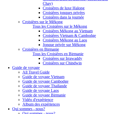
Chay)
Croisières de luxe Halong
Croisières jonques privées
Croisières dans la journée
Croisières sur le Mékong
Tous les Croisières sur le Mékong
Croisières Mékong au Vietnam
Croisières Vietnam & Cambodge
Croisières Mékong au Laos
Jonque privée sur Mékong
Croisières en Birmanie
Tous les Croisières en Birmanie
Croisières sur Irrawaddy
Croisières sur Chindwin
Guide de voyage
All Travel Guide
Guide de voyage Vietnam
Guide de voyage Cambodge
Guide de voyage Thaïlande
Guide de voyage Laos
Guide de voyage Birmanie
Vidéo d'expérience
Album des expériences
Qui sommes - nous?
Qui sommes - nous?