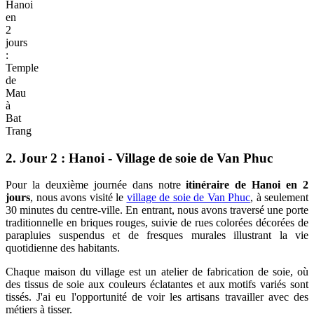
Hanoi
en
2
jours
:
Temple
de
Mau
à
Bat
Trang
2. Jour 2 : Hanoi - Village de soie de Van Phuc
Pour la deuxième journée dans notre
itinéraire de Hanoi en 2
jours
, nous avons visité le
village de soie de Van Phuc
, à seulement
30 minutes du centre-ville. En entrant, nous avons traversé une porte
traditionnelle en briques rouges, suivie de rues colorées décorées de
parapluies suspendus et de fresques murales illustrant la vie
quotidienne des habitants.
Chaque maison du village est un atelier de fabrication de soie, où
des tissus de soie aux couleurs éclatantes et aux motifs variés sont
tissés. J'ai eu l'opportunité de voir les artisans travailler avec des
métiers à tisser.