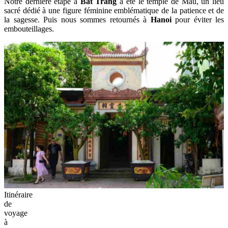
Notre dernière étape à
Bat Trang
a été le temple de Mau, un lieu
sacré dédié à une figure féminine emblématique de la patience et de
la sagesse. Puis nous sommes retournés à
Hanoi
pour éviter les
embouteillages.
Itinéraire
de
voyage
à