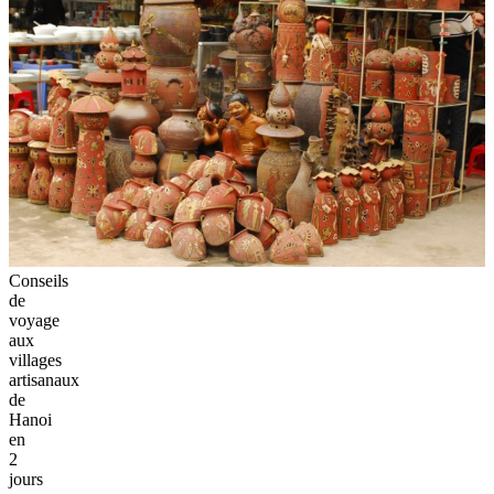
Conseils
de
voyage
aux
villages
artisanaux
de
Hanoi
en
2
jours