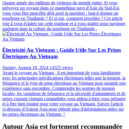
chaque année des millions de visiteurs du monde entier. Si vous
prévoyez un voyage dans ce magnifique pays d'Asie du Sud-Est,
vous vous êtes peut-être déjà posé la question : faut-il donner un
pourboire en Thaïlande ? Et si oui, comment procéder ? Cet article
vise à vous éclairer sur cette pratique et à vous guider pour naviguer
aisément dans la culture du pourboire en Thaïlande .
Électricité Au Vietnam : Guide Utile Sur Les Prises
Électriques Au Vietnam
Sunday, August 18, 2024
14325 views
Avant le voyage au Vietnam , il est important de vous familiariser
avec les principales spécifications électriques telles que la tension, la
fréquence et le type de prise électrique au Vietnam pour garantir une
expérience sans encombre. Comprendre les normes de tension
locales, les variations de fréquence et la nécessité d'adaptateurs et de
prises courant vietnam compatibles vous aidera à bien vous préparer
et à être bien équipé pour votre voyage au Vietnam. Suivez l'article
ci-dessous d'Autour Asia pour obtenir plus d'informations utiles sur
les prises électriques au Vietnam !
Autour Asia est fortement recommandée