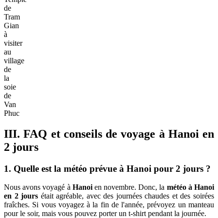
de
Tram
Gian
à
visiter
au
village
de
la
soie
de
Van
Phuc
III. FAQ et conseils de voyage à Hanoi en
2 jours
1. Quelle est la météo prévue à Hanoi pour 2 jours ?
Nous avons voyagé à
Hanoi
en novembre. Donc, la
météo à Hanoi
en 2 jours
était agréable, avec des journées chaudes et des soirées
fraîches. Si vous voyagez à la fin de l'année, prévoyez un manteau
pour le soir, mais vous pouvez porter un t-shirt pendant la journée.