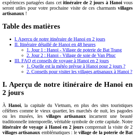
expériences partagées dans cet
itinéraire de 2 jours à Hanoi
vous
seront utiles pour votre prochaine visite de ces charmants
villages
artisanaux
!
Table des matières
I. Aperçu de notre itinéraire de Hanoi en 2 jours
II. Itinéraire détaillé de Hanoi en 48 heures
1. Jour 1 : Hanoi - Village de poterie de Bat Trang
2. Jour 2 : Hanoi - Village de soie de Van Phuc
III. FAQ et conseils de voyage à Hanoi en 2 jours
1. Quelle est la météo prévue à Hanoi pour 2 jours ?
2. Conseils pour visiter les villages artisanaux à Hanoi ?
I. Aperçu de notre itinéraire de Hanoi en
2 jours
À
Hanoi
, la capitale du Vietnam, en plus des sites touristiques
célèbres comme le vieux quartier, les marchés de nuit, les pagodes
ou les musées, les
villages artisanaux
incarnent une beauté
traditionnelle intemporelle, véritable symbole de cette capitale. Notre
itinéraire de voyage à Hanoi en 2 jours
comprenait la visite de 2
villages artisanaux
emblématiques : le
village de la poterie de Bat