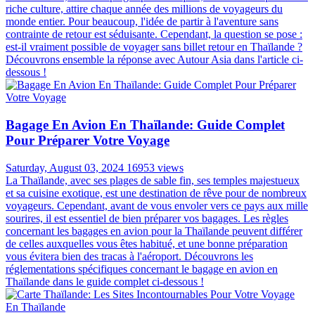
riche culture, attire chaque année des millions de voyageurs du
monde entier. Pour beaucoup, l'idée de partir à l'aventure sans
contrainte de retour est séduisante. Cependant, la question se pose :
est-il vraiment possible de voyager sans billet retour en Thaïlande ?
Découvrons ensemble la réponse avec Autour Asia dans l'article ci-
dessous !
Bagage En Avion En Thaïlande: Guide Complet
Pour Préparer Votre Voyage
Saturday, August 03, 2024
16953 views
La Thaïlande, avec ses plages de sable fin, ses temples majestueux
et sa cuisine exotique, est une destination de rêve pour de nombreux
voyageurs. Cependant, avant de vous envoler vers ce pays aux mille
sourires, il est essentiel de bien préparer vos bagages. Les règles
concernant les bagages en avion pour la Thaïlande peuvent différer
de celles auxquelles vous êtes habitué, et une bonne préparation
vous évitera bien des tracas à l'aéroport. Découvrons les
réglementations spécifiques concernant le bagage en avion en
Thaïlande dans le guide complet ci-dessous !