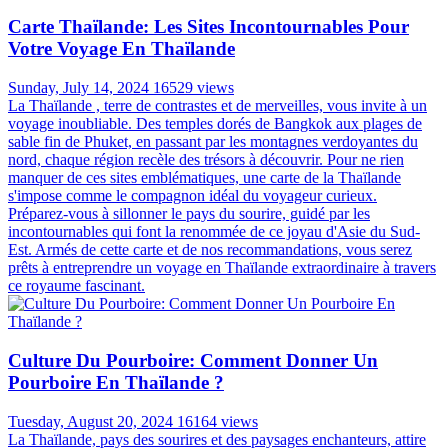
Carte Thaïlande: Les Sites Incontournables Pour
Votre Voyage En Thaïlande
Sunday, July 14, 2024
16529 views
La Thaïlande , terre de contrastes et de merveilles, vous invite à un
voyage inoubliable. Des temples dorés de Bangkok aux plages de
sable fin de Phuket, en passant par les montagnes verdoyantes du
nord, chaque région recèle des trésors à découvrir. Pour ne rien
manquer de ces sites emblématiques, une carte de la Thaïlande
s'impose comme le compagnon idéal du voyageur curieux.
Préparez-vous à sillonner le pays du sourire, guidé par les
incontournables qui font la renommée de ce joyau d'Asie du Sud-
Est. Armés de cette carte et de nos recommandations, vous serez
prêts à entreprendre un voyage en Thaïlande extraordinaire à travers
ce royaume fascinant.
Culture Du Pourboire: Comment Donner Un
Pourboire En Thaïlande ?
Tuesday, August 20, 2024
16164 views
La Thaïlande, pays des sourires et des paysages enchanteurs, attire