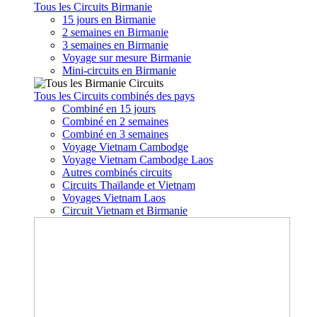
Tous les Circuits Birmanie
15 jours en Birmanie
2 semaines en Birmanie
3 semaines en Birmanie
Voyage sur mesure Birmanie
Mini-circuits en Birmanie
Tous les Circuits combinés des pays
Combiné en 15 jours
Combiné en 2 semaines
Combiné en 3 semaines
Voyage Vietnam Cambodge
Voyage Vietnam Cambodge Laos
Autres combinés circuits
Circuits Thaïlande et Vietnam
Voyages Vietnam Laos
Circuit Vietnam et Birmanie