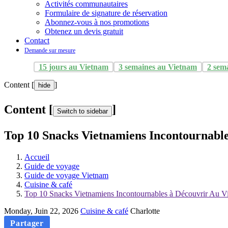
Activités communautaires
Formulaire de signature de réservation
Abonnez-vous à nos promotions
Obtenez un devis gratuit
Contact
Demande sur mesure
15 jours au Vietnam
3 semaines au Vietnam
2 sem
Content [
]
hide
Content [
]
Switch to sidebar
Top 10 Snacks Vietnamiens Incontournabl
Accueil
Guide de voyage
Guide de voyage Vietnam
Cuisine & café
Top 10 Snacks Vietnamiens Incontournables à Découvrir Au V
Monday, Juin 22, 2026
Cuisine & café
Charlotte
Partager