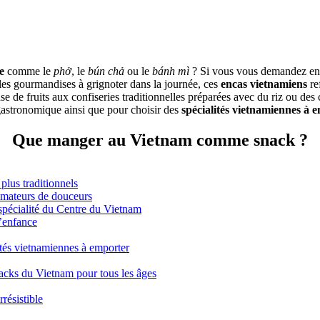
e
comme le
phở
, le
bún chả
ou le
bánh mì
? Si vous vous demandez e
les gourmandises à grignoter dans la journée, ces
encas vietnamiens
re
e de fruits aux confiseries traditionnelles préparées avec du riz ou des
astronomique ainsi que pour choisir des
spécialités vietnamiennes à 
Que manger au Vietnam comme snack ?
plus traditionnels
amateurs de douceurs
 spécialité du Centre du Vietnam
’enfance
ités vietnamiennes à emporter
acks du Vietnam pour tous les âges
résistible