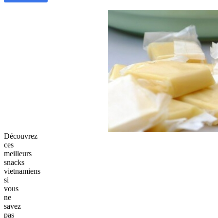
Découvrez
ces
meilleurs
snacks
vietnamiens
si
vous
ne
savez
pas