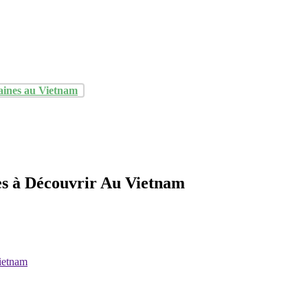
aines au Vietnam
es à Découvrir Au Vietnam
ietnam