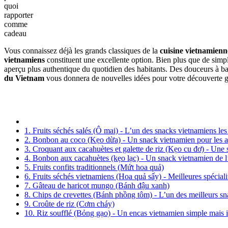
quoi
rapporter
comme
cadeau
Vous connaissez déjà les grands classiques de la
cuisine vietnamienn
vietnamiens
constituent une excellente option. Bien plus que de simp
aperçu plus authentique du quotidien des habitants. Des douceurs à bas
du Vietnam
vous donnera de nouvelles idées pour votre découverte g
1. Fruits séchés salés (Ô mai) - L’un des snacks vietnamiens les 
2. Bonbon au coco (Kẹo dừa) - Un snack vietnamien pour les 
3. Croquant aux cacahuètes et galette de riz (Kẹo cu đơ) - Une
4. Bonbon aux cacahuètes (kẹo lạc) - Un snack vietnamien de l
5. Fruits confits traditionnels (Mứt hoa quả)
6. Fruits séchés vietnamiens (Hoa quả sấy) - Meilleures spécial
7. Gâteau de haricot mungo (Bánh đậu xanh)
8. Chips de crevettes (Bánh phồng tôm) - L’un des meilleurs sn
9. Croûte de riz (Cơm cháy)
10. Riz soufflé (Bỏng gạo) - Un encas vietnamien simple mais ir