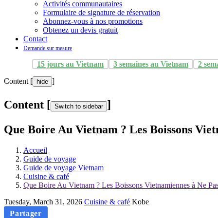
Activités communautaires
Formulaire de signature de réservation
Abonnez-vous à nos promotions
Obtenez un devis gratuit
Contact
Demande sur mesure
15 jours au Vietnam
3 semaines au Vietnam
2 sem
Content [
]
hide
Content [
]
Switch to sidebar
Que Boire Au Vietnam ? Les Boissons Vie
Accueil
Guide de voyage
Guide de voyage Vietnam
Cuisine & café
Que Boire Au Vietnam ? Les Boissons Vietnamiennes à Ne Pa
Tuesday, March 31, 2026
Cuisine & café
Kobe
Partager