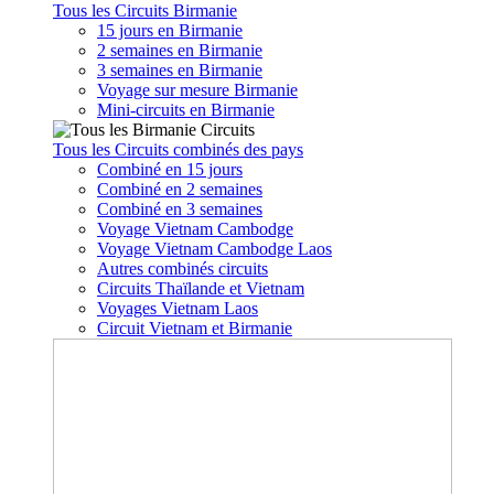
Tous les Circuits Birmanie
15 jours en Birmanie
2 semaines en Birmanie
3 semaines en Birmanie
Voyage sur mesure Birmanie
Mini-circuits en Birmanie
Tous les Circuits combinés des pays
Combiné en 15 jours
Combiné en 2 semaines
Combiné en 3 semaines
Voyage Vietnam Cambodge
Voyage Vietnam Cambodge Laos
Autres combinés circuits
Circuits Thaïlande et Vietnam
Voyages Vietnam Laos
Circuit Vietnam et Birmanie