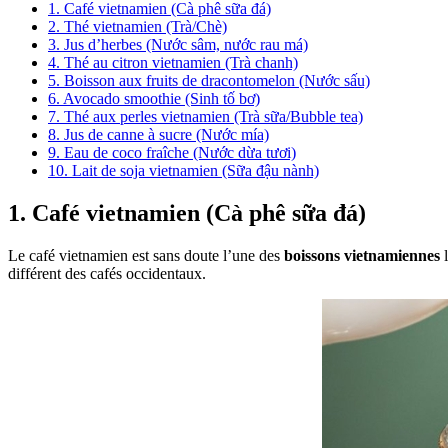
1. Café vietnamien (Cà phê sữa đá)
2. Thé vietnamien (Trà/Chè)
3. Jus d’herbes (Nước sâm, nước rau má)
4. Thé au citron vietnamien (Trà chanh)
5. Boisson aux fruits de dracontomelon (Nước sấu)
6. Avocado smoothie (Sinh tố bơ)
7. Thé aux perles vietnamien (Trà sữa/Bubble tea)
8. Jus de canne à sucre (Nước mía)
9. Eau de coco fraîche (Nước dừa tươi)
10. Lait de soja vietnamien (Sữa đậu nành)
1. Café vietnamien (Cà phê sữa đá)
Le café vietnamien est sans doute l’une des
boissons vietnamiennes
l
différent des cafés occidentaux.