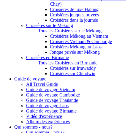
Chay)
Croisières de luxe Halong
Croisières jonques privées
Croisières dans la journée
Croisières sur le Mékong
Tous les Croisières sur le Mékong
Croisières Mékong au Vietnam
Croisières Vietnam & Cambodge
Croisières Mékong au Laos
Jonque privée sur Mékong
Croisières en Birmanie
Tous les Croisières en Birmanie
Croisières sur Irrawaddy
Croisières sur Chindwin
Guide de voyage
All Travel Guide
Guide de voyage Vietnam
Guide de voyage Cambodge
Guide de voyage Thaïlande
Guide de voyage Laos
Guide de voyage Birmanie
Vidéo d'expérience
Album des expériences
Qui sommes - nous?
Qui sommes - nous?