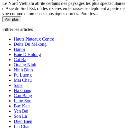
Le Nord Vietnam abrite certains des paysages les plus spectaculaires
d'Asie du Sud-Est, où les rizières en terrasses se déploient à perte de
vue comme d'immenses mosaïques dorées. Pour les...
Voir plus
Filtrer les articles
Hauts Plateaux Centre
Delta Du Mékong
Hanoi
Baie D'Halong
Cat Ba
Quang Ninh
Ninh Binh
Pu Luong
Mai Chau
Sapa
Ha Giang
Cao Bang
Lang Son
Bac Kan
Yen Bai
Son La
Dien Bien
Lai Chau