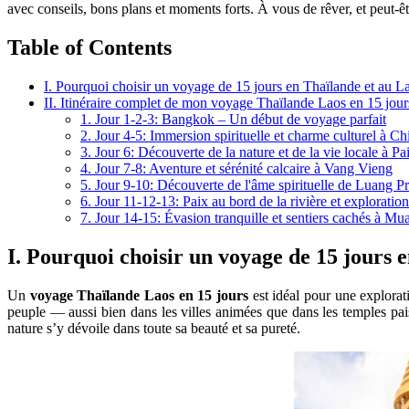
avec conseils, bons plans et moments forts. À vous de rêver, et peut-êtr
Table of Contents
I. Pourquoi choisir un voyage de 15 jours en Thaïlande et au L
II. Itinéraire complet de mon voyage Thaïlande Laos en 15 jour
1. Jour 1-2-3: Bangkok – Un début de voyage parfait
2. Jour 4-5: Immersion spirituelle et charme culturel à C
3. Jour 6: Découverte de la nature et de la vie locale à Pa
4. Jour 7-8: Aventure et sérénité calcaire à Vang Vieng
5. Jour 9-10: Découverte de l'âme spirituelle de Luang P
6. Jour 11-12-13: Paix au bord de la rivière et explorat
7. Jour 14-15: Évasion tranquille et sentiers cachés à M
I. Pourquoi choisir un voyage de 15 jours 
Un
voyage Thaïlande Laos en 15 jours
est idéal pour une explorati
peuple — aussi bien dans les villes animées que dans les temples paisib
nature s’y dévoile dans toute sa beauté et sa pureté.