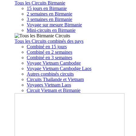
Tous les Circuits Birmanie
15 jours en Birmanie
2 semaines en Birmanie
3 semaines en Birmanie
Voyage sur mesure Birmanie
Mini-circuits en Birmanie
Tous les Circuits combinés des pays
Combiné en 15 jours
Combiné en 2 semaines
Combiné en 3 semaines
Voyage Vietnam Cambodge
Voyage Vietnam Cambodge Laos
Autres combinés circuits
Circuits Thaïlande et Vietnam
Voyages Vietnam Laos
Circuit Vietnam et Birmanie