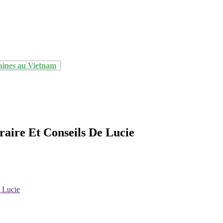
aines au Vietnam
raire Et Conseils De Lucie
e Lucie