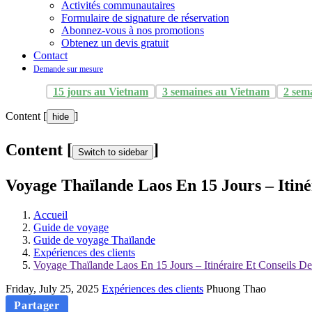
Activités communautaires
Formulaire de signature de réservation
Abonnez-vous à nos promotions
Obtenez un devis gratuit
Contact
Demande sur mesure
15 jours au Vietnam
3 semaines au Vietnam
2 sem
Content [
]
hide
Content [
]
Switch to sidebar
Voyage Thaïlande Laos En 15 Jours – Itiné
Accueil
Guide de voyage
Guide de voyage Thaïlande
Expériences des clients
Voyage Thaïlande Laos En 15 Jours – Itinéraire Et Conseils D
Friday, July 25, 2025
Expériences des clients
Phuong Thao
Partager