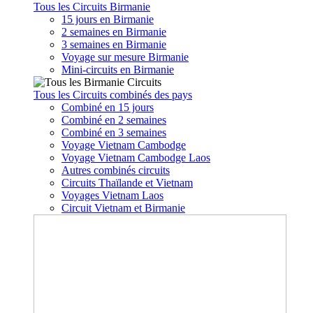
Tous les Circuits Birmanie
15 jours en Birmanie
2 semaines en Birmanie
3 semaines en Birmanie
Voyage sur mesure Birmanie
Mini-circuits en Birmanie
Tous les Circuits combinés des pays
Combiné en 15 jours
Combiné en 2 semaines
Combiné en 3 semaines
Voyage Vietnam Cambodge
Voyage Vietnam Cambodge Laos
Autres combinés circuits
Circuits Thaïlande et Vietnam
Voyages Vietnam Laos
Circuit Vietnam et Birmanie