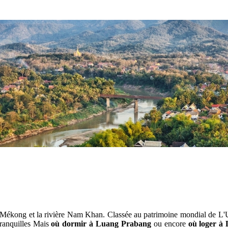
 le Mékong et la rivière Nam Khan. Classée au patrimoine mondial de L
tranquilles Mais
où dormir à Luang Prabang
ou encore
où loger à