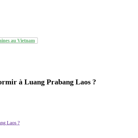
aines au Vietnam
ormir à Luang Prabang Laos ?
ang Laos ?