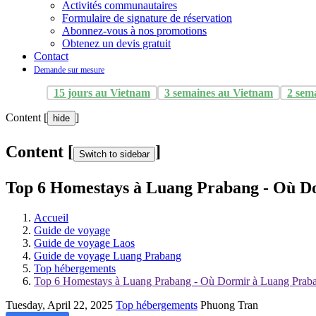
Activités communautaires
Formulaire de signature de réservation
Abonnez-vous à nos promotions
Obtenez un devis gratuit
Contact
Demande sur mesure
15 jours au Vietnam
3 semaines au Vietnam
2 sem
Content [
]
hide
Content [
]
Switch to sidebar
Top 6 Homestays à Luang Prabang - Où D
Accueil
Guide de voyage
Guide de voyage Laos
Guide de voyage Luang Prabang
Top hébergements
Top 6 Homestays à Luang Prabang - Où Dormir à Luang Prab
Tuesday, April 22, 2025
Top hébergements
Phuong Tran