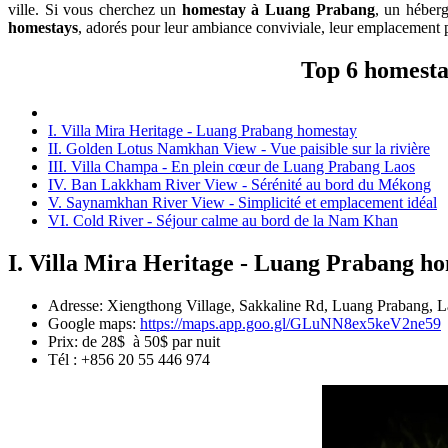
ville. Si vous cherchez un
homestay à Luang Prabang
, un héberg
homestays
, adorés pour leur ambiance conviviale, leur emplacement p
Top 6 homesta
I. Villa Mira Heritage - Luang Prabang homestay
II. Golden Lotus Namkhan View - Vue paisible sur la rivière
III. Villa Champa - En plein cœur de Luang Prabang Laos
IV. Ban Lakkham River View - Sérénité au bord du Mékong
V. Saynamkhan River View - Simplicité et emplacement idéal
VI. Cold River - Séjour calme au bord de la Nam Khan
I. Villa Mira Heritage - Luang Prabang h
Adresse: Xiengthong Village, Sakkaline Rd, Luang Prabang, L
Google maps:
https://maps.app.goo.gl/GLuNN8ex5keV2ne59
Prix: de 28$ à 50$ par nuit
Tél : +856 20 55 446 974