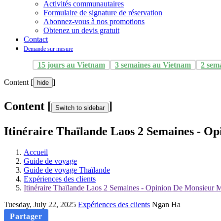
Activités communautaires
Formulaire de signature de réservation
Abonnez-vous à nos promotions
Obtenez un devis gratuit
Contact
Demande sur mesure
15 jours au Vietnam
3 semaines au Vietnam
2 sem
Content [
]
hide
Content [
]
Switch to sidebar
Itinéraire Thaïlande Laos 2 Semaines - O
Accueil
Guide de voyage
Guide de voyage Thaïlande
Expériences des clients
Itinéraire Thaïlande Laos 2 Semaines - Opinion De Monsieur M
Tuesday, July 22, 2025
Expériences des clients
Ngan Ha
Partager