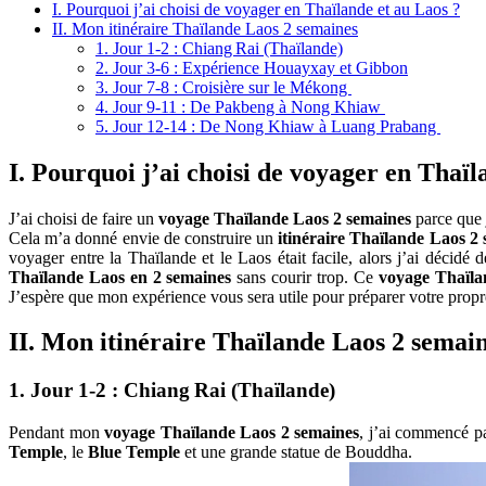
I. Pourquoi j’ai choisi de voyager en Thaïlande et au Laos ?
II. Mon itinéraire Thaïlande Laos 2 semaines
1. Jour 1-2 : Chiang Rai (Thaïlande)
2. Jour 3-6 : Expérience Houayxay et Gibbon
3. Jour 7-8 : Croisière sur le Mékong
4. Jour 9-11 : De Pakbeng à Nong Khiaw
5. Jour 12-14 : De Nong Khiaw à Luang Prabang
I. Pourquoi j’ai choisi de voyager en Thaïl
J’ai choisi‎ de faire un
voyage Thaïlande Laos 2 semaines
parce‎ que 
Cela m’a donné‎ envie de construire un
itinéraire Thaïlande Laos 2
voyager‎ entre la Thaïlande‎ et le Laos était facile, alors j’ai décid
Thaïlande Laos en‎ 2 semaines
sans courir trop. Ce
voyage Thaïla
J’espère que mon expérience‎ vous sera utile pour‎ préparer votre propre
II. Mon itinéraire Thaïlande Laos 2 semai
1. Jour 1-2 : Chiang Rai (Thaïlande)
Pendant mon
voyage Thaïlande Laos 2 semaines
, j’ai commencé p
Temple
, le
Blue Temple
et une‎ grande statue de Bouddha.‎