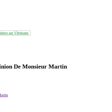
aines au Vietnam
pinion De Monsieur Martin
artin