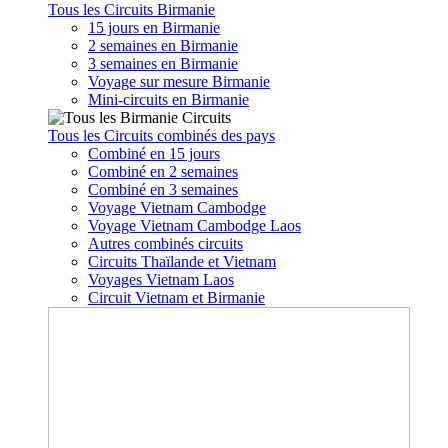
Tous les Circuits Birmanie
15 jours en Birmanie
2 semaines en Birmanie
3 semaines en Birmanie
Voyage sur mesure Birmanie
Mini-circuits en Birmanie
Tous les Circuits combinés des pays
Combiné en 15 jours
Combiné en 2 semaines
Combiné en 3 semaines
Voyage Vietnam Cambodge
Voyage Vietnam Cambodge Laos
Autres combinés circuits
Circuits Thaïlande et Vietnam
Voyages Vietnam Laos
Circuit Vietnam et Birmanie