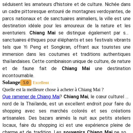
séduisent les amateurs d'histoire et de culture. Nichée dans
un cadre pittoresque entouré de montagnes verdoyantes, de
parcs nationaux et de sanctuaires animaliers, la ville est une
destination idéale pour les amoureux de la nature et les
aventuriers.
Chiang Mai
se distingue également par ses
sanctuaires éthiques pour éléphants et ses festivals vibrants
tels que Yi Peng et Songkran, offrant aux touristes une
immersion dans les coutumes et traditions authentiques
thaïlandaises. Cette combinaison unique de culture, de nature
et de faune fait de
Chiang Mai
une destination
incontournable.
Solange
5.0
Excellent
Quelle est la meilleure chose à acheter à Chiang Mai ?
Que ramener de Chiang Mai
?
Chiang Mai
, le cœur culturel du
nord de la Thaïlande, est un excellent endroit pour faire du
shopping avec ses marchés colorés et ses créations
artisanales. Des bazars animés la nuit aux petits ateliers
locaux, faire du shopping ici est une expérience pleine de
charme et de tradition. Les
souvenirs Chiang Mai
ne sont