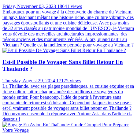
Friday, November 03, 2023
18641 views
Embarquez pour un voyage à la découverte du charme du Vietnam,
un pays fascinant mêlant une histoire riche, une culture vibrante, des
paysages époustouflants et une cuisine délicieuse. Avec pas moins
de 32 sites classés au patrimoine mondial de l'UNESCO, le Vietnam
vous dévoile des merveilles architecturales impressionnantes, des
trésors anciens et des monuments vénérés. Alors, quand partir au
Vietnam ? Quelle est la meilleure période pour voyage au Vietnam ?
Est-il Possible De Voyager Sans Billet Retour En
Thaïlande ?
Thursday, August 29, 2024
17175 views
La Thaïlande, avec ses plages paradisiaques, sa cuisine exquise et sa
riche culture, attire chaque année des millions de voyageurs du
monde entier. Pour beaucoup, l'idée de partir à l'aventure sans
contrainte de retour est séduisante. Cependant, la question se pose :
est-il vraiment possible de voyager sans billet retour en Thaïlande ?
Découvrons ensemble la réponse avec Autour Asia dans l'article ci-
dessous !