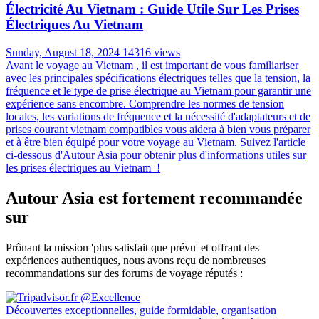
Électricité Au Vietnam : Guide Utile Sur Les Prises
Électriques Au Vietnam
Sunday, August 18, 2024
14316 views
Avant le voyage au Vietnam , il est important de vous familiariser
avec les principales spécifications électriques telles que la tension, la
fréquence et le type de prise électrique au Vietnam pour garantir une
expérience sans encombre. Comprendre les normes de tension
locales, les variations de fréquence et la nécessité d'adaptateurs et de
prises courant vietnam compatibles vous aidera à bien vous préparer
et à être bien équipé pour votre voyage au Vietnam. Suivez l'article
ci-dessous d'Autour Asia pour obtenir plus d'informations utiles sur
les prises électriques au Vietnam !
Autour Asia est fortement recommandée
sur
Prônant la mission 'plus satisfait que prévu' et offrant des
expériences authentiques, nous avons reçu de nombreuses
recommandations sur des forums de voyage réputés :
Découvertes exceptionnelles, guide formidable, organisation