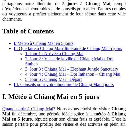
partageons notre itinéraire de
5 jours à Chiang Mai
, rempli
d’expériences mémorables et de conseils pour aider d’autres couples
ou voyageurs à profiter pleinement de leur séjour dans cette ville
charmante.
Table of Contents
I. Météo à Chiang Mai en 5 jours
II. Que faire à Chiang Mai? Itinéraire de Chiang Mai 5 jours
1. Jour 1 : Arrivée à Chiang Mai
2. Jour 2 : Visite de la ville de Chiang Mai et Doi
Suthep
3. Jour 3 : Chiang Mai – Elephant Jungle Sanctuary
4. Jour 4 : Chiang Mai – Doi Inthanon – Chiang Mai
5. Jour 5 : Chiang Mai - Départ
III. Conseils pour votre itinéraire de Chiang Mai 5 jours
I. Météo à Chiang Mai en 5 jours
Quand partir à Chiang Mai
? Nous avons choisi de visiter
Chiang
Mai
fin décembre, une période idéale grâce à la
météo à
Chiang
Mai en 5 jours
, réputée pour son climat frais et agréable. C’est la
saison parfaite pour profiter des visites et des activités en plein air.