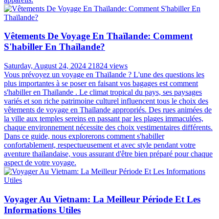
Vêtements De Voyage En Thaïlande: Comment
S'habiller En Thaïlande?
Saturday, August 24, 2024
21824 views
Vous prévoyez un voyage en Thaïlande ? L'une des questions les
plus importantes à se poser en faisant vos bagages est comment
s'habiller en Thaïlande . Le climat tropical du pays, ses paysages
variés et son riche patrimoine culturel influencent tous le choix des
vêtements de voyage en Thaïlande appropriés. Des rues animées de
la ville aux temples sereins en passant par les plages immaculées,
chaque environnement nécessite des choix vestimentaires différents.
Dans ce guide, nous explorerons comment s'habiller
confortablement, respectueusement et avec style pendant votre
aventure thaïlandaise, vous assurant d'être bien préparé pour chaque
aspect de votre voyage.
Voyager Au Vietnam: La Meilleur Période Et Les
Informations Utiles