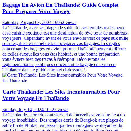
Bagage En Avion En Thaïlande: Guide Complet
Pour Préparer Votre Voyage
Saturday, August 03, 2024
16952 views
La Thaïlande, avec ses plages de sable fin, ses temples majestueux
et sa cuisine exotique, est une destination de rêve pour de nombreux
voyageurs. Cependant, avant de vous envoler vers ce pays aux mille
sourires, il est essentiel de bien préparer vos bagages. Les règles
concernant les bagages en avion pour la Thaïlande peuvent différer
de celles auxquelles vous êtes habitué, et une bonne préparation
vous évitera bien des tracas à l'aéroport. Découvrons les
réglementations spécifiques concernant le bagage en avion en
Thaïlande dans le guide complet ci-dessous !
Carte Thaïlande: Les Sites Incontournables Pour
Votre Voyage En Thaïlande
Sunday, July 14, 2024
16527 views
La Thaïlande , terre de contrastes et de merveilles, vous invite à un
voyage inoubliable. Des temples dorés de Bangkok aux plages de
sable fin de Phuket, en passant par les montagnes verdoyantes du
nord, chaque région recèle des trésors à découvrir. Pour ne rien