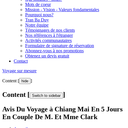
Mots de coeur
Mission - Vision - Valeurs fondamentales
Pourquoi nous?
Tran Ba Duy
Notre équipe
Témoignages de nos clients
Nos références à l'étranger
Activités communautaires
Formulaire de signature de réservation
Abonnez-vous à nos promotions
Obtenez un devis gratuit
Contact
Voyage sur mesure
Content [
]
hide
Content [
]
Switch to sidebar
Avis Du Voyage à Chiang Mai En 5 Jours
En Couple De M. Et Mme Clark