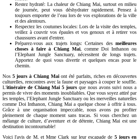
Restez hydraté: La chaleur de Chiang Mai, surtout en milieu
de journée, peut vous déshydrater rapidement. Pensez à
toujours emporter de l’eau lors de vos explorations de la ville
et des alentours.
Respectez les coutumes locales: Lors de la visite des temples,
veillez à couvrir vos épaules et vos genoux et à retirer vos
chaussures avant d'entrer.
Préparez-vous aux trajets longs: Certaines des
meilleures
choses à faire à Chiang Mai
, comme Doi Inthanon ou
l’Elephant Jungle Sanctuary, nécessitent de longs trajets.
Apportez de quoi vous divertir et quelques encas pour le
chemin.
Nos
5 jours à Chiang Mai
ont été parfaits, riches en découvertes
culturelles, rencontres avec la faune et paysages à couper le souffle.
L'
itinéraire de Chiang Mai 5 jours
que nous avons suivi nous a
permis de vivre des moments inoubliables. Que vous soyez attiré par
les temples, l’Elephant Jungle Sanctuary ou les merveilles naturelles
comme Doi Inthanon, Chiang Mai a quelque chose à offrir à tous.
Grâce à une organisation impeccable, nous avons pu profiter
pleinement de chaque moment sans tracas. Si vous cherchez un
mélange de culture, d’aventure et de détente, Chiang Mai est une
destination incontournable!
Voici l'avis de M. et Mme Clark sur leur escapade de
5 jours en