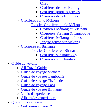
Chay)
Croisières de luxe Halong
Croisières jonques privées
Croisières dans la journée
Croisières sur le Mékong
Tous les Croisières sur le Mékong
Croisières Mékong au Vietnam
Croisières Vietnam & Cambodge
Croisières Mékong au Laos
Jonque privée sur Mékong
Croisières en Birmanie
Tous les Croisières en Birmanie
Croisières sur Irrawaddy
Croisières sur Chindwin
Guide de voyage
All Travel Guide
Guide de voyage Vietnam
Guide de voyage Cambodge
Guide de voyage Thaïlande
Guide de voyage Laos
Guide de voyage Birmanie
Vidéo d'expérience
Album des expériences
Qui sommes - nous?
Qui sommes - nous?