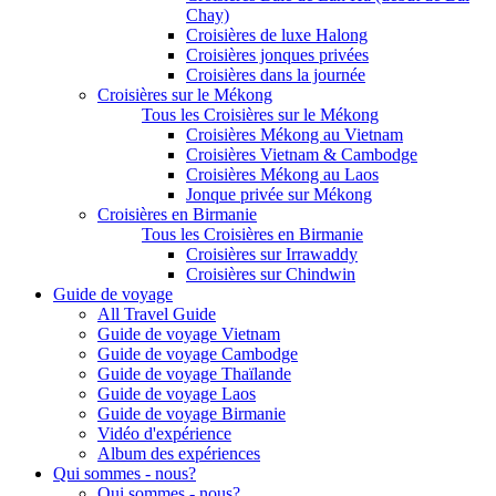
Chay)
Croisières de luxe Halong
Croisières jonques privées
Croisières dans la journée
Croisières sur le Mékong
Tous les Croisières sur le Mékong
Croisières Mékong au Vietnam
Croisières Vietnam & Cambodge
Croisières Mékong au Laos
Jonque privée sur Mékong
Croisières en Birmanie
Tous les Croisières en Birmanie
Croisières sur Irrawaddy
Croisières sur Chindwin
Guide de voyage
All Travel Guide
Guide de voyage Vietnam
Guide de voyage Cambodge
Guide de voyage Thaïlande
Guide de voyage Laos
Guide de voyage Birmanie
Vidéo d'expérience
Album des expériences
Qui sommes - nous?
Qui sommes - nous?