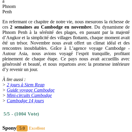
à
Phnom
Penh
En refermant ce chapitre de notre vie, nous mesurons la richesse de
ces
2 semaines au Cambodge en novembre
. Du dynamisme de
Phnom Penh à la sérénité des plages, en passant par la majesté
d’Angkor et la simplicité des villages flottants, chaque moment avait
été un trésor. Novembre nous avait offert un climat idéal et des
rencontres inoubliables. Grâce à L’agence voyage Cambodge -
Autour Asia, nous avions voyagé l’esprit tranquille, profitant
pleinement de chaque étape. Ce pays nous avait accueillis avec
générosité et beauté, et nous repartons avec la promesse intérieure
d’y revenir un jour.
À lire aussi :
>
2 jours à Siem Reap
>
Guide voyage Cambodge
>
Mini-circuits Cambodge
>
Cambodge 14 jours
5/5 - (1004 Vote)
Spony
5.0
Excellent