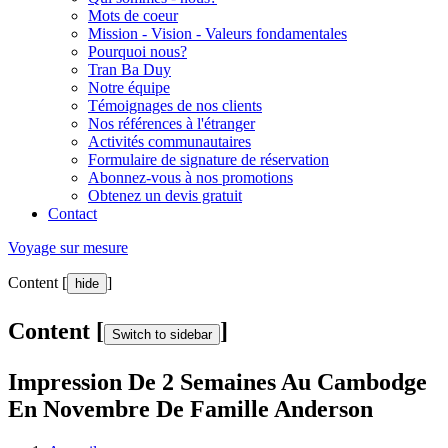
Mots de coeur
Mission - Vision - Valeurs fondamentales
Pourquoi nous?
Tran Ba Duy
Notre équipe
Témoignages de nos clients
Nos références à l'étranger
Activités communautaires
Formulaire de signature de réservation
Abonnez-vous à nos promotions
Obtenez un devis gratuit
Contact
Voyage sur mesure
Content [
]
hide
Content [
]
Switch to sidebar
Impression De 2 Semaines Au Cambodge
En Novembre De Famille Anderson