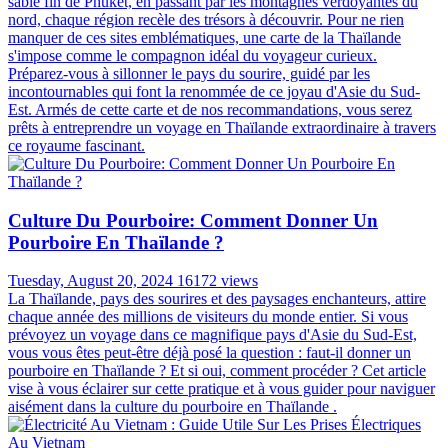
sable fin de Phuket, en passant par les montagnes verdoyantes du
nord, chaque région recèle des trésors à découvrir. Pour ne rien
manquer de ces sites emblématiques, une carte de la Thaïlande
s'impose comme le compagnon idéal du voyageur curieux.
Préparez-vous à sillonner le pays du sourire, guidé par les
incontournables qui font la renommée de ce joyau d'Asie du Sud-
Est. Armés de cette carte et de nos recommandations, vous serez
prêts à entreprendre un voyage en Thaïlande extraordinaire à travers
ce royaume fascinant.
Culture Du Pourboire: Comment Donner Un
Pourboire En Thaïlande ?
Tuesday, August 20, 2024
16172 views
La Thaïlande, pays des sourires et des paysages enchanteurs, attire
chaque année des millions de visiteurs du monde entier. Si vous
prévoyez un voyage dans ce magnifique pays d'Asie du Sud-Est,
vous vous êtes peut-être déjà posé la question : faut-il donner un
pourboire en Thaïlande ? Et si oui, comment procéder ? Cet article
vise à vous éclairer sur cette pratique et à vous guider pour naviguer
aisément dans la culture du pourboire en Thaïlande .