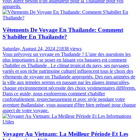
vous aurez besoin d'un adaptateur pour la Thaïlande pour vos
appareils.
Vêtements De Voyage En Thaïlande: Comment
S'habiller En Thaïlande?
Saturday, August 24, 2024
21838 views
Vous prévoyez un voyage en Thaïlande ? L'une des questions les
plus importantes à se poser en faisant vos bagages est comment
s'habiller en Thaïlande . Le climat tropical du pays, ses paysages
variés et son riche patrimoine culturel influencent tous le choix des
vêtements de voyage en Thaïlande appropriés. Des rues animées de
la ville aux temples sereins en passant par les plages immaculées,
chaque environnement nécessite des choix vestimentaires différents.
Dans ce guide, nous explorerons comment s'habiller
confortablement, respectueusement et avec style pendant votre
aventure thaïlandaise, vous assurant d'être bien préparé pour chaque
aspect de votre voyage.
Voyager Au Vietnam: La Meilleur Période Et Les