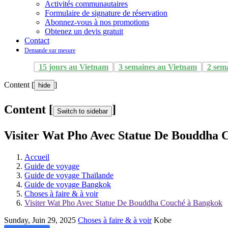
Activités communautaires
Formulaire de signature de réservation
Abonnez-vous à nos promotions
Obtenez un devis gratuit
Contact
Demande sur mesure
15 jours au Vietnam
3 semaines au Vietnam
2 sem
Content [
]
hide
Content [
]
Switch to sidebar
Visiter Wat Pho Avec Statue De Bouddha 
Accueil
Guide de voyage
Guide de voyage Thaïlande
Guide de voyage Bangkok
Choses à faire & à voir
Visiter Wat Pho Avec Statue De Bouddha Couché à Bangkok
Sunday, Juin 29, 2025
Choses à faire & à voir
Kobe