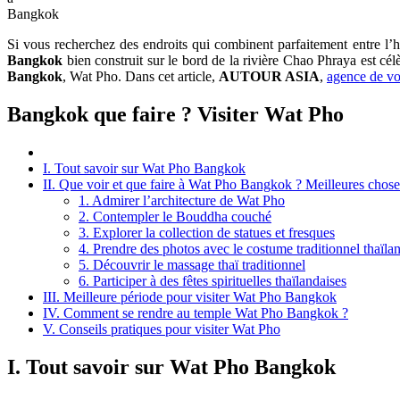
Bangkok
Si vous recherchez des endroits qui combinent parfaitement entre l’hér
Bangkok
bien construit sur le bord de la rivière Chao Phraya est 
Bangkok
, Wat Pho. Dans cet article,
AUTOUR ASIA
,
agence de v
Bangkok que faire ? Visiter Wat Pho
I. Tout savoir sur Wat Pho Bangkok
II. Que voir et que faire à Wat Pho Bangkok ? Meilleures chose
1. Admirer l’architecture de Wat Pho
2. Contempler le Bouddha couché
3. Explorer la collection de statues et fresques
4. Prendre des photos avec le costume traditionnel thaïla
5. Découvrir le massage thaï traditionnel
6. Participer à des fêtes spirituelles thaïlandaises
III. Meilleure période pour visiter Wat Pho Bangkok
IV. Comment se rendre au temple Wat Pho Bangkok ?
V. Conseils pratiques pour visiter Wat Pho
I. Tout savoir sur Wat Pho Bangkok