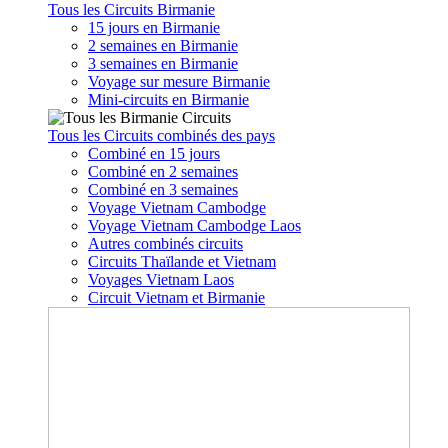
Tous les Circuits Birmanie
15 jours en Birmanie
2 semaines en Birmanie
3 semaines en Birmanie
Voyage sur mesure Birmanie
Mini-circuits en Birmanie
Tous les Circuits combinés des pays
Combiné en 15 jours
Combiné en 2 semaines
Combiné en 3 semaines
Voyage Vietnam Cambodge
Voyage Vietnam Cambodge Laos
Autres combinés circuits
Circuits Thaïlande et Vietnam
Voyages Vietnam Laos
Circuit Vietnam et Birmanie