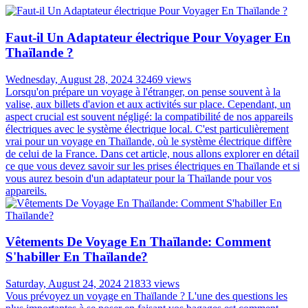
Faut-il Un Adaptateur électrique Pour Voyager En
Thaïlande ?
Wednesday, August 28, 2024
32469 views
Lorsqu'on prépare un voyage à l'étranger, on pense souvent à la
valise, aux billets d'avion et aux activités sur place. Cependant, un
aspect crucial est souvent négligé: la compatibilité de nos appareils
électriques avec le système électrique local. C'est particulièrement
vrai pour un voyage en Thaïlande, où le système électrique diffère
de celui de la France. Dans cet article, nous allons explorer en détail
ce que vous devez savoir sur les prises électriques en Thaïlande et si
vous aurez besoin d'un adaptateur pour la Thaïlande pour vos
appareils.
Vêtements De Voyage En Thaïlande: Comment
S'habiller En Thaïlande?
Saturday, August 24, 2024
21833 views
Vous prévoyez un voyage en Thaïlande ? L'une des questions les