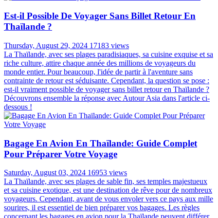
Est-il Possible De Voyager Sans Billet Retour En
Thaïlande ?
Thursday, August 29, 2024
17183 views
La Thaïlande, avec ses plages paradisiaques, sa cuisine exquise et sa
riche culture, attire chaque année des millions de voyageurs du
monde entier. Pour beaucoup, l'idée de partir à l'aventure sans
contrainte de retour est séduisante. Cependant, la question se pose :
est-il vraiment possible de voyager sans billet retour en Thaïlande ?
Découvrons ensemble la réponse avec Autour Asia dans l'article ci-
dessous !
Bagage En Avion En Thaïlande: Guide Complet
Pour Préparer Votre Voyage
Saturday, August 03, 2024
16953 views
La Thaïlande, avec ses plages de sable fin, ses temples majestueux
et sa cuisine exotique, est une destination de rêve pour de nombreux
voyageurs. Cependant, avant de vous envoler vers ce pays aux mille
sourires, il est essentiel de bien préparer vos bagages. Les règles
concernant les bagages en avion pour la Thaïlande peuvent différer