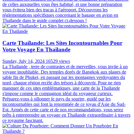
de celles auxquelles vous êtes habitué, et une bonne préparation
vous évitera bien des tracas à l'aéroport. Découvrons les
réglementations spécifiques concernant le bagage en avion en
Thaïlande dans le guide complet ci-dessous !
Carte Thaïlande: Les Sites Incontournables Pour
Votre Voyage En Thaïlande
Sunday, July 14, 2024
16529 views
La Thaïlande , terre de contrastes et de merveilles, vous invite à un
voyage inoubliable. Des temples dorés de Bangkok aux plages de
sable fin de Phuket, en passant par les montagnes verdoyantes du
nord, chaque région recèle des trésors à découvrir. Pour ne rien
manquer de ces sites emblématiques, une carte de la Thaïlande
s'impose comme le compagnon idéal du voyageur curieux.
Préparez-vous à sillonner le pays du sourire, guidé par les
incontournables qui font la renommée de ce joyau d'Asie du Sud-
Est. Armés de cette carte et de nos recommandations, vous serez
prêts à entreprendre un voyage en Thaïlande extraordinaire à travers
ce royaume fascinant.