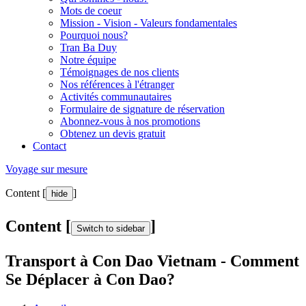
Mots de coeur
Mission - Vision - Valeurs fondamentales
Pourquoi nous?
Tran Ba Duy
Notre équipe
Témoignages de nos clients
Nos références à l'étranger
Activités communautaires
Formulaire de signature de réservation
Abonnez-vous à nos promotions
Obtenez un devis gratuit
Contact
Voyage sur mesure
Content [
]
hide
Content [
]
Switch to sidebar
Transport à Con Dao Vietnam - Comment
Se Déplacer à Con Dao?