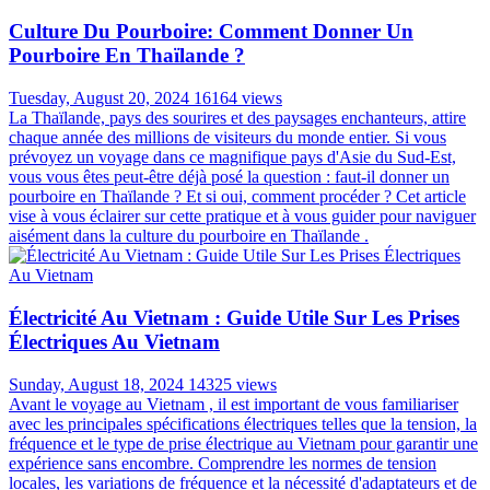
Culture Du Pourboire: Comment Donner Un
Pourboire En Thaïlande ?
Tuesday, August 20, 2024
16164 views
La Thaïlande, pays des sourires et des paysages enchanteurs, attire
chaque année des millions de visiteurs du monde entier. Si vous
prévoyez un voyage dans ce magnifique pays d'Asie du Sud-Est,
vous vous êtes peut-être déjà posé la question : faut-il donner un
pourboire en Thaïlande ? Et si oui, comment procéder ? Cet article
vise à vous éclairer sur cette pratique et à vous guider pour naviguer
aisément dans la culture du pourboire en Thaïlande .
Électricité Au Vietnam : Guide Utile Sur Les Prises
Électriques Au Vietnam
Sunday, August 18, 2024
14325 views
Avant le voyage au Vietnam , il est important de vous familiariser
avec les principales spécifications électriques telles que la tension, la
fréquence et le type de prise électrique au Vietnam pour garantir une
expérience sans encombre. Comprendre les normes de tension
locales, les variations de fréquence et la nécessité d'adaptateurs et de