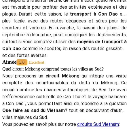
correspond à la saison sèche, de mars à août, quand le climat
est favorable pour profiter des activités extérieures et des
plages. Durant cette saison, le
transport à Con Dao
est
plus facile, avec des routes dégagées et sûres pour les
scooters et voitures. En revanche, la saison des pluies, de
septembre à décembre, peut compliquer les déplacements,
surtout si vous comptez utiliser des
moyens de transport à
Con Dao
comme le scooter, en raison des routes glissantes
et des fortes averses.
Aimée
5.0
Excellent
Quel circuit Mékong comprend toutes les villes au Sud?
Nous proposons un
circuit Mékong
qui intègre une visite
complète des incontournables du delta du Mékong. Ce
circuit combine les charmes authentiques de Ben Tre avec
l'effervescence culturelle de Can Tho et le voyage balnéaire
à Con Dao , vous permettant ainsi de répondre à la question
Que faire au sud du Vietnam?
tout en découvrant d'autres
villes majeures du Sud.
Vous pouvez en savoir plus sur notre
circuits Sud Vietnam
: