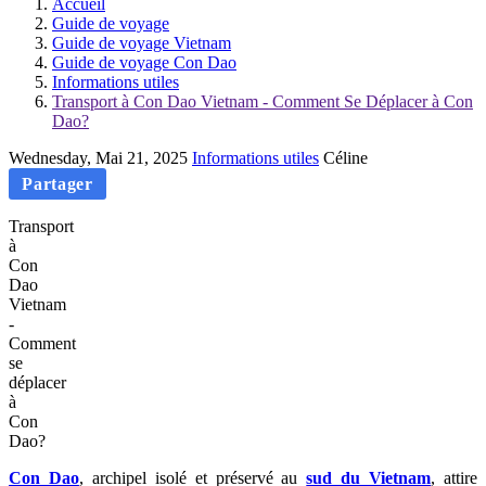
Accueil
Guide de voyage
Guide de voyage Vietnam
Guide de voyage Con Dao
Informations utiles
Transport à Con Dao Vietnam - Comment Se Déplacer à Con
Dao?
Wednesday, Mai 21, 2025
Informations utiles
Céline
Partager
Transport
à
Con
Dao
Vietnam
-
Comment
se
déplacer
à
Con
Dao?
Con Dao
, archipel isolé et préservé au
sud du Vietnam
, attire