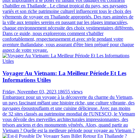
plus importantes à se poser en faisant vos bagages est comment
s'habiller en Thaïlande . Le climat tropical du pays, ses paysages
variés et son riche patrimoine culturel influencent tous le choix des
vêtements de voyage en Thaïlande appropriés. Des rues animées de
la ville aux temples sereins en passant par les plages immaculées,
chaque environnement nécessite des choix vestimentaires différents.
Dans ce guide, nous explorerons comment s'habiller
confortablement, respectueusement et avec style pendant votre
aventure thaïlandaise, vous assurant d'être bien préparé pour chaque
aspect de votre voyage.
Voyager Au Vietnam: La Meilleur Période Et Les
Informations Utiles
Friday, November 03, 2023
18655 views
Embarquez pour un voyage à la découverte du charme du Vietnam,
un pays fascinant mêlant une histoire riche, une culture vibrante, des
paysages époustouflants et une cuisine délicieuse. Avec pas moins
de 32 sites classés au patrimoine mondial de l'UNESCO, le Vietnam
vous dévoile des merveilles architecturales impressionnantes, des
trésors anciens et des monuments vénérés. Alors, quand partir au
Vietnam ? Quelle est la meilleure période pour voyage au Vietnam ?