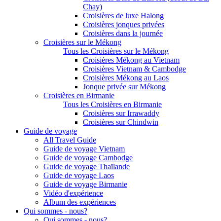
Chay)
Croisières de luxe Halong
Croisières jonques privées
Croisières dans la journée
Croisières sur le Mékong
Tous les Croisières sur le Mékong
Croisières Mékong au Vietnam
Croisières Vietnam & Cambodge
Croisières Mékong au Laos
Jonque privée sur Mékong
Croisières en Birmanie
Tous les Croisières en Birmanie
Croisières sur Irrawaddy
Croisières sur Chindwin
Guide de voyage
All Travel Guide
Guide de voyage Vietnam
Guide de voyage Cambodge
Guide de voyage Thaïlande
Guide de voyage Laos
Guide de voyage Birmanie
Vidéo d'expérience
Album des expériences
Qui sommes - nous?
Qui sommes - nous?