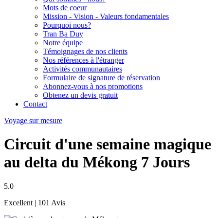
Mots de coeur
Mission - Vision - Valeurs fondamentales
Pourquoi nous?
Tran Ba Duy
Notre équipe
Témoignages de nos clients
Nos références à l'étranger
Activités communautaires
Formulaire de signature de réservation
Abonnez-vous à nos promotions
Obtenez un devis gratuit
Contact
Voyage sur mesure
Circuit d'une semaine magique
au delta du Mékong 7 Jours
5.0
Excellent
| 101 Avis