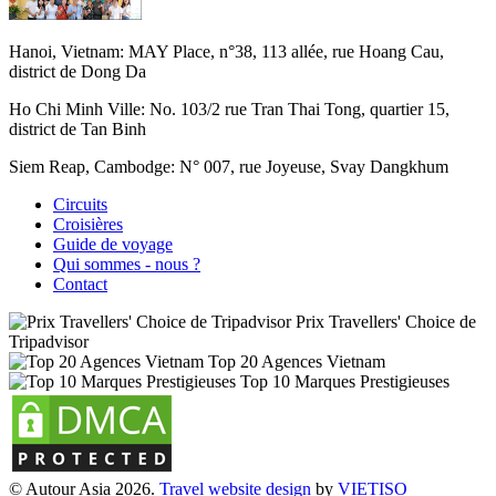
Hanoi, Vietnam:
MAY Place, n°38, 113 allée, rue Hoang Cau,
district de Dong Da
Ho Chi Minh Ville:
No. 103/2 rue Tran Thai Tong, quartier 15,
district de Tan Binh
Siem Reap, Cambodge:
N° 007, rue Joyeuse, Svay Dangkhum
Circuits
Croisières
Guide de voyage
Qui sommes - nous ?
Contact
Prix Travellers' Choice de
Tripadvisor
Top 20 Agences Vietnam
Top 10 Marques Prestigieuses
© Autour Asia 2026.
Travel website design
by
VIET
ISO