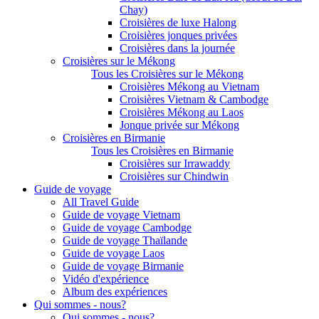
Chay)
Croisières de luxe Halong
Croisières jonques privées
Croisières dans la journée
Croisières sur le Mékong
Tous les Croisières sur le Mékong
Croisières Mékong au Vietnam
Croisières Vietnam & Cambodge
Croisières Mékong au Laos
Jonque privée sur Mékong
Croisières en Birmanie
Tous les Croisières en Birmanie
Croisières sur Irrawaddy
Croisières sur Chindwin
Guide de voyage
All Travel Guide
Guide de voyage Vietnam
Guide de voyage Cambodge
Guide de voyage Thaïlande
Guide de voyage Laos
Guide de voyage Birmanie
Vidéo d'expérience
Album des expériences
Qui sommes - nous?
Qui sommes - nous?