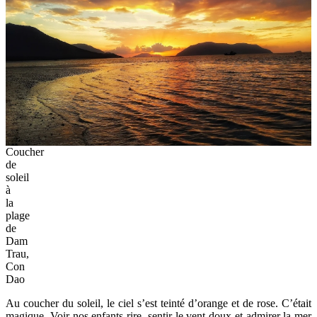
Coucher
de
soleil
à
la
plage
de
Dam
Trau,
Con
Dao
Au coucher du soleil, le ciel s’est teinté d’orange et de rose. C’était
magique. Voir nos enfants rire, sentir le vent doux et admirer la mer