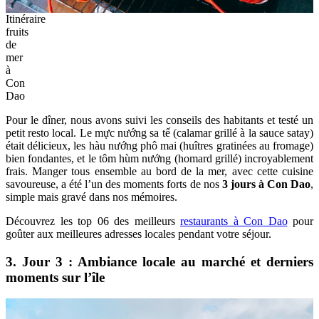
Itinéraire
fruits
de
mer
à
Con
Dao
Pour le dîner, nous avons suivi les conseils des habitants et testé un
petit resto local. Le mực nướng sa tế (calamar grillé à la sauce satay)
était délicieux, les hàu nướng phô mai (huîtres gratinées au fromage)
bien fondantes, et le tôm hùm nướng (homard grillé) incroyablement
frais. Manger tous ensemble au bord de la mer, avec cette cuisine
savoureuse, a été l’un des moments forts de nos
3 jours à Con Dao
,
simple mais gravé dans nos mémoires.
Découvrez les top 06 des meilleurs
restaurants à Con Dao
pour
goûter aux meilleures adresses locales pendant votre séjour.
3. Jour 3 : Ambiance locale au marché et derniers
moments sur l’île