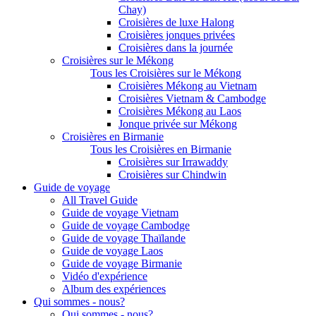
Chay)
Croisières de luxe Halong
Croisières jonques privées
Croisières dans la journée
Croisières sur le Mékong
Tous les Croisières sur le Mékong
Croisières Mékong au Vietnam
Croisières Vietnam & Cambodge
Croisières Mékong au Laos
Jonque privée sur Mékong
Croisières en Birmanie
Tous les Croisières en Birmanie
Croisières sur Irrawaddy
Croisières sur Chindwin
Guide de voyage
All Travel Guide
Guide de voyage Vietnam
Guide de voyage Cambodge
Guide de voyage Thaïlande
Guide de voyage Laos
Guide de voyage Birmanie
Vidéo d'expérience
Album des expériences
Qui sommes - nous?
Qui sommes - nous?