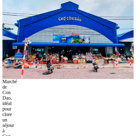
Marché
de
Con
Dao,
idéal
pour
clore
un
séjour
à