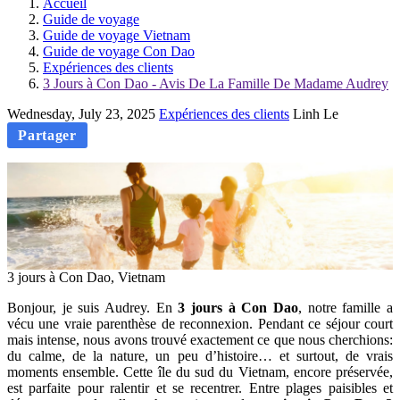
Accueil
Guide de voyage
Guide de voyage Vietnam
Guide de voyage Con Dao
Expériences des clients
3 Jours à Con Dao - Avis De La Famille De Madame Audrey
Wednesday, July 23, 2025
Expériences des clients
Linh Le
Partager
3 jours à Con Dao, Vietnam
Bonjour, je suis Audrey. En
3 jours à Con Dao
, notre famille a
vécu une vraie parenthèse de reconnexion. Pendant ce séjour court
mais intense, nous avons trouvé exactement ce que nous cherchions:
du calme, de la nature, un peu d’histoire… et surtout, de vrais
moments ensemble. Cette île du sud du Vietnam, encore préservée,
est parfaite pour ralentir et se recentrer. Entre plages paisibles et