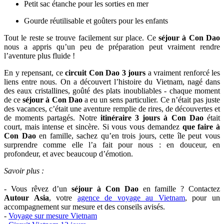
Petit sac étanche pour les sorties en mer
Gourde réutilisable et goûters pour les enfants
Tout le reste se trouve facilement sur place. Ce
séjour à Con Dao
nous a appris qu’un peu de préparation peut vraiment rendre
l’aventure plus fluide !
En y repensant, ce
circuit Con Dao 3 jours
a vraiment renforcé les
liens entre nous. On a découvert l’histoire du Vietnam, nagé dans
des eaux cristallines, goûté des plats inoubliables - chaque moment
de ce
séjour à Con Dao
a eu un sens particulier. Ce n’était pas juste
des vacances, c’était une aventure remplie de rires, de découvertes et
de moments partagés. Notre
itinéraire 3 jours à Con Dao
était
court, mais intense et sincère. Si vous vous demandez
que faire à
Con Dao
en famille, sachez qu’en trois jours, cette île peut vous
surprendre comme elle l’a fait pour nous : en douceur, en
profondeur, et avec beaucoup d’émotion.
Savoir plus :
- Vous rêvez d’un
séjour à Con Dao
en famille ? Contactez
Autour Asia
, votre
agence de voyage au Vietnam
, pour un
accompagnement sur mesure et des conseils avisés.
-
Voyage sur mesure Vietnam