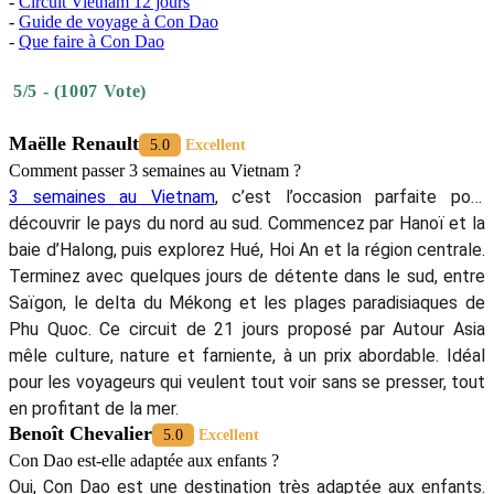
-
Circuit Vietnam 12 jours
-
Guide de voyage à Con Dao
-
Que faire à Con Dao
5/5 - (1007 Vote)
Maëlle Renault
5.0
Excellent
Comment passer 3 semaines au Vietnam ?
3 semaines au Vietnam
, c’est l’occasion parfaite pour
découvrir le pays du nord au sud. Commencez par Hanoï et la
baie d’Halong, puis explorez Hué, Hoi An et la région centrale.
Terminez avec quelques jours de détente dans le sud, entre
Saïgon, le delta du Mékong et les plages paradisiaques de
Phu Quoc. Ce circuit de 21 jours proposé par Autour Asia
mêle culture, nature et farniente, à un prix abordable. Idéal
pour les voyageurs qui veulent tout voir sans se presser, tout
en profitant de la mer.
Benoît Chevalier
5.0
Excellent
Con Dao est-elle adaptée aux enfants ?
Oui, Con Dao est une destination très adaptée aux enfants.