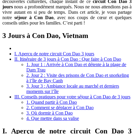
découvertes culturelles, chaque instant de ce
circuit Con Dao 3
jours
nous a profondément marqués. Nous ne nous attendions pas à
vivre autant en si peu de temps. Dans cet article, je vous partage
notre
séjour à Con Dao
, avec nos coups de cœur et quelques
conseils utiles pour les familles. C’est parti !
3 Jours à Con Dao, Vietnam
I. Aperçu de notre circuit Con Dao 3 jours
II. Itinéraire de 3 jours à Con Dao : Que faire à Con Dao
1. Jour 1 : Arrivée à Con Dao et détente à la plage de
Dam Trau
2. Jour 2 : Visite des prisons de Con Dao et snorkeling
à l’île de Bay Canh
3. Jour 3 : Ambiance locale au marché et derniers
moments sur l’île
III. Conseils pratiques pour votre séjour à Con Dao de 3 jours
1. Quand partir à Con Dao
2. Comment se déplacer à Con Dao
3. Où dormir à Con Dao
4. Que mettre dans sa valise
I. Aperçu de notre circuit Con Dao 3