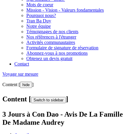
Mots de coeur
Mission - Vision - Valeurs fondamentales
Pourquoi nous?
Tran Ba Duy
Notre équipe
Témoignages de nos clients
Nos références à l'étranger
Activités communautaires
Formulaire de signature de réservation
Abonnez-vous à nos promotions
Obtenez un devis gratuit
Contact
Voyage sur mesure
Content [
]
hide
Content [
]
Switch to sidebar
3 Jours à Con Dao - Avis De La Famille
De Madame Audrey