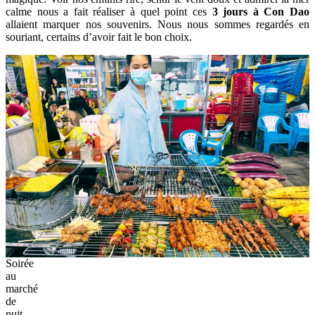
calme nous a fait réaliser à quel point ces
3 jours à Con Dao
allaient marquer nos souvenirs. Nous nous sommes regardés en
souriant, certains d’avoir fait le bon choix.
Soirée
au
marché
de
nuit