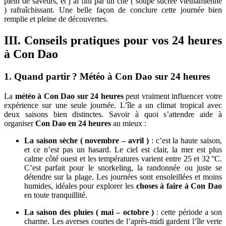
plein de saveurs, et j’ai fini par un chè ( soupe sucrée vietnamienne
)
rafraîchissant. Une belle façon de conclure cette journée bien
remplie et pleine de découvertes.
III. Conseils pratiques pour vos 24 heures
à Con Dao
1. Quand partir ? Météo à Con Dao sur 24 heures
La
météo à Con Dao sur 24 heures
peut vraiment influencer votre
expérience sur une seule journée. L’île a un climat tropical avec
deux saisons bien distinctes. Savoir à quoi s’attendre aide à
organiser
Con Dao en 24 heures
au mieux :
La saison sèche ( novembre – avril )
: c’est la haute saison,
et ce n’est pas un hasard. Le ciel est clair, la mer est plus
calme côté ouest et les températures varient entre 25 et 32 °C.
C’est parfait pour le snorkeling, la randonnée ou juste se
détendre sur la plage. Les journées sont ensoleillées et moins
humides, idéales pour explorer les
choses à faire à Con Dao
en toute tranquillité.
La saison des pluies ( mai – octobre )
: cette période a son
charme. Les averses courtes de l’après-midi gardent l’île verte