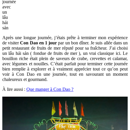
journée
avec
un
lẩu
hải
sản
Après une longue journée, j’étais prête à terminer mon expérience
de visiter
Con Dao en 1 jour
par un bon dîner. Je suis allée dans un
petit restaurant de fruits de mer réputé pour sa fraîcheur. J’ai choisi
un lẩu hải sản ( fondue de fruits de mer ), un vrai classique ici. Le
bouillon riche était plein de saveurs de crabe, crevettes et calamar,
avec légumes et nouilles. C’était parfait pour terminer cette journée
bien remplie à explorer et à vraiment apprécier tout ce qu’on peut
voir à Con Dao en une journée, tout en savourant un moment
chaleureux et gourmand.
À lire aussi :
Que manger à Con Dao ?