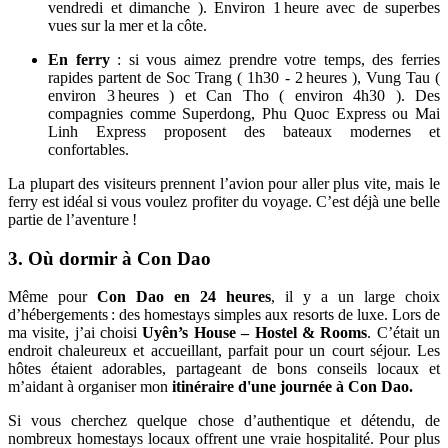
vendredi et dimanche ). Environ 1 heure avec de superbes
vues sur la mer et la côte.
En ferry
: si vous aimez prendre votre temps, des ferries
rapides partent de Soc Trang ( 1h30 - 2 heures ), Vung Tau (
environ 3 heures ) et Can Tho ( environ 4h30 ). Des
compagnies comme Superdong, Phu Quoc Express ou Mai
Linh Express proposent des bateaux modernes et
confortables.
La plupart des visiteurs prennent l’avion pour aller plus vite, mais le
ferry est idéal si vous voulez profiter du voyage. C’est déjà une belle
partie de l’aventure !
3. Où dormir à Con Dao
Même pour
Con Dao en 24 heures
, il y a un large choix
d’hébergements : des homestays simples aux resorts de luxe. Lors de
ma visite, j’ai choisi
Uyên’s House – Hostel & Rooms
. C’était un
endroit chaleureux et accueillant, parfait pour un court séjour. Les
hôtes étaient adorables, partageant de bons conseils locaux et
m’aidant à organiser mon
itinéraire d'une journée à Con Dao.
Si vous cherchez quelque chose d’authentique et détendu, de
nombreux homestays locaux offrent une vraie hospitalité. Pour plus