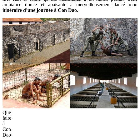
ambiance douce et apaisante a merveilleusement lancé mon
itinéraire d’une journée à Con Dao
.
Que
faire
à
Con
Dao