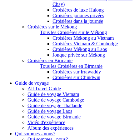
Chay)
Croisières de luxe Halong
Croisières jonques privées
Croisières dans la journée
Croisières sur le Mékong
Tous les Croisières sur le Mékong
Croisières Mékong au Vietnam
Croisières Vietnam & Cambodge
Croisières Mékong au Laos
Jonque privée sur Mékong
Croisières en Birmanie
Tous les Croisières en Birmanie
Croisières sur Irrawaddy
Croisières sur Chindwin
Guide de voyage
All Travel Guide
Guide de voyage Vietnam
Guide de voyage Cambodge
Guide de voyage Thaïlande
Guide de voyage Laos
Guide de voyage Birmanie
Vidéo d'expérience
Album des expériences
Qui sommes - nous?
Qui sommes - nous?