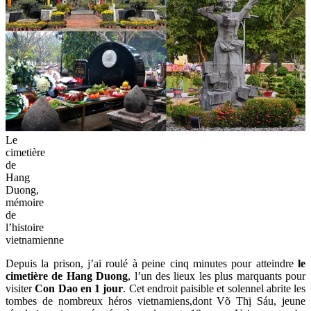
Le
cimetière
de
Hang
Duong,
mémoire
de
l’histoire
vietnamienne
Depuis la prison, j’ai roulé à peine cinq minutes pour atteindre
le
cimetière de Hang Duong
, l’un des lieux les plus marquants pour
visiter
Con Dao en 1 jour
. Cet endroit paisible et solennel abrite les
tombes de nombreux héros vietnamiens,dont Võ Thị Sáu, jeune