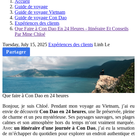
Accueil
Guide de voyage
Guide de voyage Vietnam
Guide de voyage Con Dao
Expériences des clients
Que Faire à Con Dao En 24 Heures - Itinéraire Et Conseils
Par Mme Chloé
Tuesday, July 15, 2025
Expériences des clients
Linh Le
Partager
Que faire à Con Dao en 24 heures
Bonjour, je suis Chloé. Pendant mon voyage au Vietnam, j’ai eu
envie de découvrir
Con Dao en 24 heures
, une île préservée, pleine
de charme et un peu mystérieuse. Ses paysages sauvages, ses plages
calmes et son atmosphère hors du temps m’ont vraiment marquée.
Avec
un itinéraire d'une journée à Con Dao
, j’ai eu la sensation
de m’échapper du quotidien pour explorer un endroit authentique et