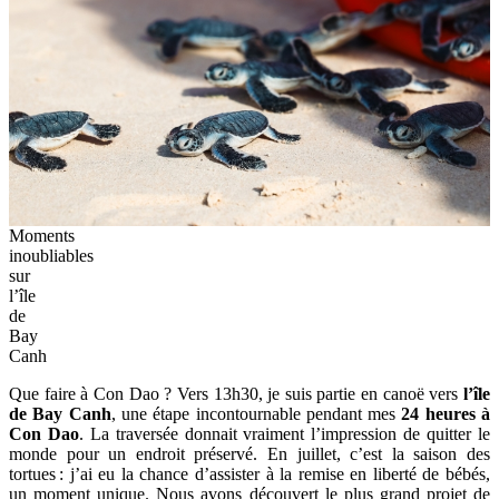
Moments
inoubliables
sur
l’île
de
Bay
Canh
Que faire à Con Dao
? Vers 13h30, je suis partie en canoë vers
l’île
de Bay Canh
, une étape incontournable pendant mes
24 heures à
Con Dao
. La traversée donnait vraiment l’impression de quitter le
monde pour un endroit préservé. En juillet, c’est la saison des
tortues : j’ai eu la chance d’assister à la remise en liberté de bébés,
un moment unique. Nous avons découvert le plus grand projet de