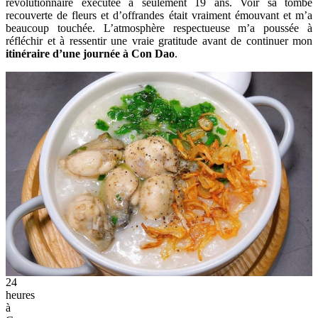
révolutionnaire exécutée à seulement 19 ans. Voir sa tombe
recouverte de fleurs et d’offrandes était vraiment émouvant et m’a
beaucoup touchée. L’atmosphère respectueuse m’a poussée à
réfléchir et à ressentir une vraie gratitude avant de continuer mon
itinéraire d’une journée à Con Dao
.
24
heures
à