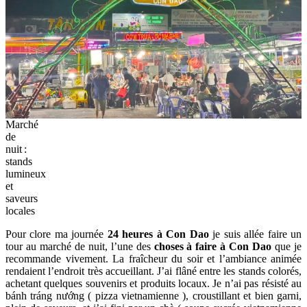
Marché
de
nuit :
stands
lumineux
et
saveurs
locales
Pour clore ma journée
24 heures à Con Dao
je suis allée faire un
tour au marché de nuit, l’une des
choses à faire à Con Dao
que je
recommande vivement. La fraîcheur du soir et l’ambiance animée
rendaient l’endroit très accueillant. J’ai flâné entre les stands colorés,
achetant quelques souvenirs et produits locaux. Je n’ai pas résisté au
bánh tráng nướng ( pizza vietnamienne ), croustillant et bien garni,