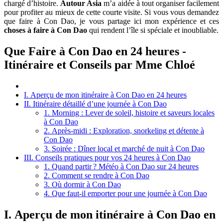
chargé d’histoire.
Autour Asia
m’a aidée à tout organiser facilement
pour profiter au mieux de cette courte visite. Si vous vous demandez
que faire à Con Dao, je vous partage ici mon expérience et ces
choses à faire à Con Dao
qui rendent l’île si spéciale et inoubliable.
Que Faire à Con Dao en 24 heures -
Itinéraire et Conseils par Mme Chloé
I. Aperçu de mon itinéraire à Con Dao en 24 heures
II. Itinéraire détaillé d’une journée à Con Dao
1. Morning : Lever de soleil, histoire et saveurs locales
à Con Dao
2. Après-midi : Exploration, snorkeling et détente à
Con Dao
3. Soirée : Dîner local et marché de nuit à Con Dao
III. Conseils pratiques pour vos 24 heures à Con Dao
1. Quand partir ? Météo à Con Dao sur 24 heures
2. Comment se rendre à Con Dao
3. Où dormir à Con Dao
4. Que faut-il emporter pour une journée à Con Dao
I. Aperçu de mon itinéraire à Con Dao en