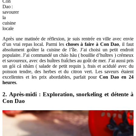
Con
Dao :
savourer
la
cuisine
locale
Après une matinée de réflexion, je suis rentrée en ville avec envie
d’un vrai repas local. Parmi les
choses à faire à Con Dao
, il faut
absolument goûter la cuisine de l’île. J’ai choisi un petit endroit
populaire. J’ai commandé un cháo hàu ( bouillie d’huîtres ) crémeux
et savoureux, avec des huîtres fraîches au goût de mer. J’ai aussi pris
un gỏi cá nhám ( salade de petit requin ), frais et acidulé avec du
poisson tendre, des herbes et du citron vert. Les saveurs étaient
excellentes et les prix abordables, parfait pour
Con Dao en 24
heures
.
2. Après-midi : Exploration, snorkeling et détente à
Con Dao