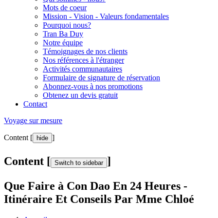
Mots de coeur
Mission - Vision - Valeurs fondamentales
Pourquoi nous?
Tran Ba Duy
Notre équipe
Témoignages de nos clients
Nos références à l'étranger
Activités communautaires
Formulaire de signature de réservation
Abonnez-vous à nos promotions
Obtenez un devis gratuit
Contact
Voyage sur mesure
Content [
]
hide
Content [
]
Switch to sidebar
Que Faire à Con Dao En 24 Heures -
Itinéraire Et Conseils Par Mme Chloé