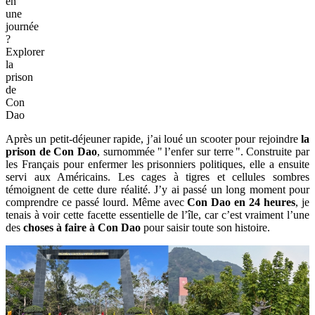
en
une
journée
?
Explorer
la
prison
de
Con
Dao
Après un petit-déjeuner rapide, j’ai loué un scooter pour rejoindre
la
prison de Con Dao
, surnommée " l’enfer sur terre ". Construite par
les Français pour enfermer les prisonniers politiques, elle a ensuite
servi aux Américains. Les cages à tigres et cellules sombres
témoignent de cette dure réalité. J’y ai passé un long moment pour
comprendre ce passé lourd. Même avec
Con Dao en 24 heures
, je
tenais à voir cette facette essentielle de l’île, car c’est vraiment l’une
des
choses à faire à Con Dao
pour saisir toute son histoire.