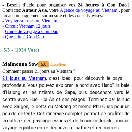
- Besoin d’aide pour organiser vos
24 heures à Con Dao
?
Contactez
Autour Asia
, votre
Agence de voyage au Vietnam
, pour
un accompagnement sur mesure et des conseils avisés.
-
Voyage sur mesure Vietnam
-
Circuit Vietnam 12 jours
-
Guide de voyage à Con Dao
-
Que faire à Con Dao
5/5 - (1034 Vote)
Maïmouna Sow
5.0
Excellent
Comment passer 21 jours au Vietnam ?
21 jours au Vietnam
, c’est idéal pour découvrir le pays en
profondeur. Vous pouvez explorer le nord avec Hanoï, la baie
d’Halong et les rizières de Sapa, puis descendre vers le
centre avec Hué, Hoi An et ses plages. Terminez par le sud
avec Saïgon, le delta du Mékong et même Phu Quoc pour un
peu de détente. Cet itinéraire complet permet de profiter de
la culture, des paysages variés et de la cuisine locale, pour un
voyage équilibré entre découverte, nature et rencontres.