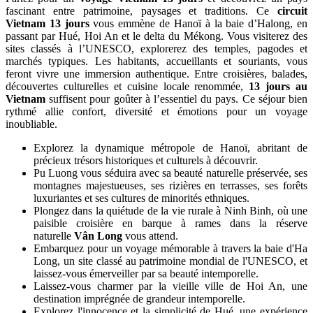
fascinant entre patrimoine, paysages et traditions. Ce
circuit
Vietnam 13 jours
vous emmène de Hanoï à la baie d’Halong, en
passant par Hué, Hoi An et le delta du Mékong. Vous visiterez des
sites classés à l’UNESCO, explorerez des temples, pagodes et
marchés typiques. Les habitants, accueillants et souriants, vous
feront vivre une immersion authentique. Entre croisières, balades,
découvertes culturelles et cuisine locale renommée,
13 jours au
Vietnam
suffisent pour goûter à l’essentiel du pays. Ce séjour bien
rythmé allie confort, diversité et émotions pour un voyage
inoubliable.
Explorez la dynamique métropole de Hanoï, abritant de
précieux trésors historiques et culturels à découvrir.
Pu Luong vous séduira avec sa beauté naturelle préservée, ses
montagnes majestueuses, ses rizières en terrasses, ses forêts
luxuriantes et ses cultures de minorités ethniques.
Plongez dans la quiétude de la vie rurale à Ninh Binh, où une
paisible croisière en barque à rames dans la réserve
naturelle
Vân Long
vous attend.
Embarquez pour un voyage mémorable à travers la baie d'Ha
Long, un site classé au patrimoine mondial de l'UNESCO, et
laissez-vous émerveiller par sa beauté intemporelle.
Laissez-vous charmer par la vieille ville de Hoi An, une
destination imprégnée de grandeur intemporelle.
Explorez l'innocence et la simplicité de Hué, une expérience