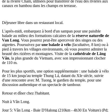
de la rivière Cham, utilisées pour transférer de l'eau des rivières aux
canaux en bambou dans les champs en terrasse.
Déjeuner libre dans un restaurant local.
L'après-midi, embarquez à bord d'un sampan pour une paisible
balade au milieu des formations calcaires de la
réserve naturelle de
Van Long
. Vous pourrez peut-être apercevoir des singes ou des
aigrettes. Poursuivez par
une balade à vélo
(facultative, 8 km) ou à
pied à travers les villages environnants, où vous pourrez admirer la
beauté des rizières et montagnes. Visite de la
cathédrale de Lãng
Vân
, la plus grande du Vietnam, avec son impressionnant clocher
de 110 m.
Pour les plus sportifs, une option supplémentaire : une balade à vélo
de 15 km jusqu'au temple Thung Lá, datant du XIe siècle, suivie
d'une rencontre avec M. Tuong, le gardien du temple, pour une
discussion authentique et un spectacle de tambour.
Retour et dîner chez l'habitant.
Nuit à Vân Long.
Jour 5: Vân Long - Baie D'Halong (210km - 4h30 En Voiture) (Pd;