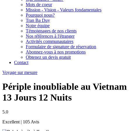
Mots de coeur
Mission - Vision - Valeurs fondamentales
Pourquoi nous?
Tran Ba Duy
Notre équipe
Témoignages de nos clients
Nos références à l'étranger
Activités communautaires
Formulaire de signature de réservation
Abonnez-vous à nos promotions
Obtenez un devis gratuit
Contact
Voyage sur mesure
Périple inoubliable au Vietnam
13 Jours 12 Nuits
5.0
Excellent
| 105 Avis