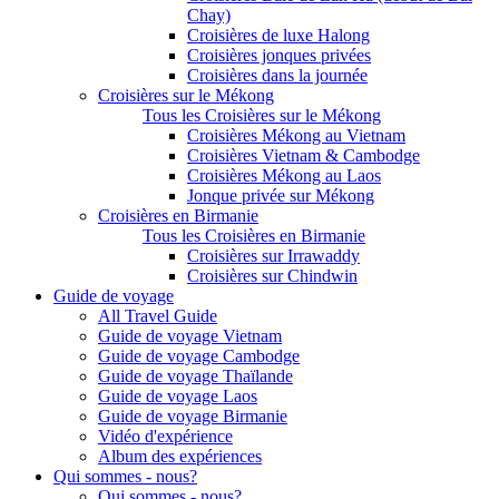
Chay)
Croisières de luxe Halong
Croisières jonques privées
Croisières dans la journée
Croisières sur le Mékong
Tous les Croisières sur le Mékong
Croisières Mékong au Vietnam
Croisières Vietnam & Cambodge
Croisières Mékong au Laos
Jonque privée sur Mékong
Croisières en Birmanie
Tous les Croisières en Birmanie
Croisières sur Irrawaddy
Croisières sur Chindwin
Guide de voyage
All Travel Guide
Guide de voyage Vietnam
Guide de voyage Cambodge
Guide de voyage Thaïlande
Guide de voyage Laos
Guide de voyage Birmanie
Vidéo d'expérience
Album des expériences
Qui sommes - nous?
Qui sommes - nous?