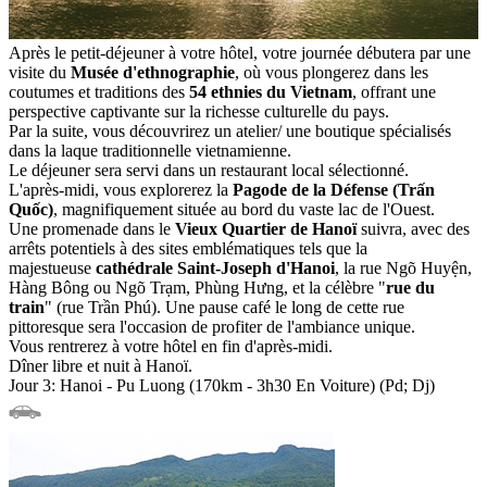
Après le petit-déjeuner à votre hôtel, votre journée débutera par une
visite du
Musée d'ethnographie
, où vous plongerez dans les
coutumes et traditions des
54 ethnies du Vietnam
, offrant une
perspective captivante sur la richesse culturelle du pays.
Par la suite, vous découvrirez un atelier/ une boutique spécialisés
dans la laque traditionnelle vietnamienne.
Le déjeuner sera servi dans un restaurant local sélectionné.
L'après-midi, vous explorerez la
Pagode de la Défense (Trấn
Quốc)
, magnifiquement située au bord du vaste lac de l'Ouest.
Une promenade dans le
Vieux Quartier de Hanoï
suivra, avec des
arrêts potentiels à des sites emblématiques tels que la
majestueuse
cathédrale Saint-Joseph d'Hanoi
, la rue Ngõ Huyện,
Hàng Bông ou Ngõ Trạm, Phùng Hưng, et la célèbre "
rue du
train
" (rue Trần Phú). Une pause café le long de cette rue
pittoresque sera l'occasion de profiter de l'ambiance unique.
Vous rentrerez à votre hôtel en fin d'après-midi.
Dîner libre et nuit à Hanoï.
Jour 3: Hanoi - Pu Luong (170km - 3h30 En Voiture) (Pd; Dj)