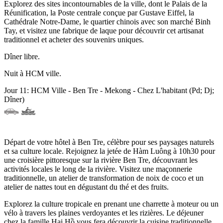
Explorez des sites incontournables de la ville, dont le Palais de la
Réunification, la Poste centrale conçue par Gustave Eiffel, la
Cathédrale Notre-Dame, le quartier chinois avec son marché Binh
Tay, et visitez une fabrique de laque pour découvrir cet artisanat
traditionnel et acheter des souvenirs uniques.
Dîner libre.
Nuit à HCM ville.
Jour 11: HCM Ville - Ben Tre - Mekong - Chez L'habitant (Pd; Dj;
Dîner)
Départ de votre hôtel à Ben Tre, célèbre pour ses paysages naturels
et sa culture locale. Rejoignez la jetée de Hàm Luông à 10h30 pour
une croisière pittoresque sur la rivière Ben Tre, découvrant les
activités locales le long de la rivière. Visitez une maçonnerie
traditionnelle, un atelier de transformation de noix de coco et un
atelier de nattes tout en dégustant du thé et des fruits.
Explorez la culture tropicale en prenant une charrette à moteur ou un
vélo à travers les plaines verdoyantes et les rizières. Le déjeuner
chez la famille Hai Hồ vous fera découvrir la cuisine traditionnelle