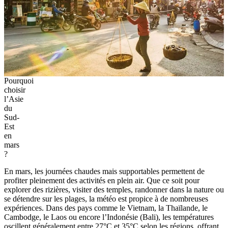
Pourquoi
choisir
l’Asie
du
Sud-
Est
en
mars
?
En mars, les journées chaudes mais supportables permettent de
profiter pleinement des activités en plein air. Que ce soit pour
explorer des rizières, visiter des temples, randonner dans la nature ou
se détendre sur les plages, la météo est propice à de nombreuses
expériences. Dans des pays comme le Vietnam, la Thaïlande, le
Cambodge, le Laos ou encore l’Indonésie (Bali), les températures
oscillent généralement entre 27°C et 35°C selon les régions, offrant