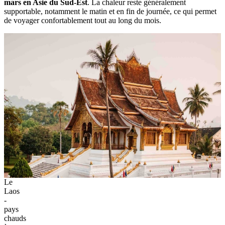
mars en Asie du Sud-Est
. La chaleur reste généralement
supportable, notamment le matin et en fin de journée, ce qui permet
de voyager confortablement tout au long du mois.
Le
Laos
-
pays
chauds