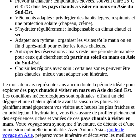
Prévoir la chaleur : températures élevées, souvent entre 25°C
et 35°C dans les
pays chauds à visiter en mars en Asie du
Sud-Est
.
Vêtements adaptés : privilégier des habits légers, respirants et
une protection solaire (chapeau, crème).
S’hydrater régulièrement : indispensable en climat chaud et
sec.
Adapter son rythme : organiser les visites tôt le matin ou en
fin d’après-midi pour éviter les fortes chaleurs.
Anticiper les réservations : mars reste une période demandée
pour ceux qui cherchent o
ù partir au soleil en mars en Asie
du Sud-Est
.
Choisir les régions avec soin : certaines zones peuvent être
plus chaudes, mieux vaut adapter son itinéraire.
Le mois de mars représente sans aucun doute la période idéale pour
explorer des
pays chauds à visiter en mars en Asie du Sud-Est
.
Les conditions météorologiques sont optimales, offrant un ciel
dégagé et une chaleur gérable avant la saison des pluies. En
planifiant stratégiquement vos visites aux heures les plus fraîches et
en privilégiant l’hydratation, vous êtes assuré de profiter pleinement
des expériences riches et variées de ces
pays chauds à visiter en
mars
. Votre voyage sera synonyme d’aventure, de détente et d’une
immersion culturelle inoubliable. Avec Autour Asia -
guide de
voyage en Asie
, préparez votre itinéraire et découvrez les meilleures