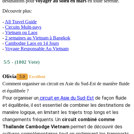
destinations pour
voyager au soleil en mars
en toute sérénité.
Découvrir plus:
-
All Travel Guide
-
Circuits Multi-pays
-
Vietnam ou Laos
-
2 semaines au Vietnam à Bangkok
-
Cambodge Laos en 14 Jours
-
Voyage Responsable Au Vietnam
5/5 - (1002 Vote)
Olivia
5.0
Excellent
Comment organiser un circuit en Asie du Sud-Est de manière fluide
et équilibrée ?
Pour organiser un
circuit en Asie du Sud-Est
de façon fluide
et équilibrée, il est essentiel de combiner les destinations de
manière logique, en limitant les trajets trop longs et les
changements fréquents. Un
circuit combiné comme
Thaïlande Cambodge Vietnam
permet de découvrir des
cultures complémentaires tout en optimisant les transports.