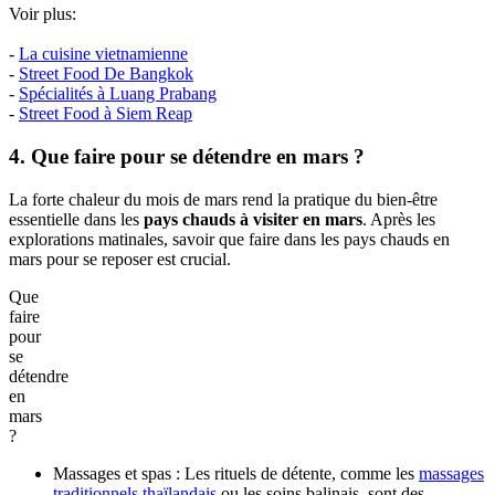
Voir plus:
-
La cuisine vietnamienne
-
Street Food De Bangkok
-
Spécialités à Luang Prabang
-
Street Food à Siem Reap
4. Que faire pour se détendre en mars ?
La forte chaleur du mois de mars rend la pratique du bien-être
essentielle dans les
pays chauds à visiter en mars
. Après les
explorations matinales, savoir que faire dans les pays chauds en
mars pour se reposer est crucial.
Que
faire
pour
se
détendre
en
mars
?
Massages et spas : Les rituels de détente, comme les
massages
traditionnels thaïlandais
ou les soins balinais, sont des