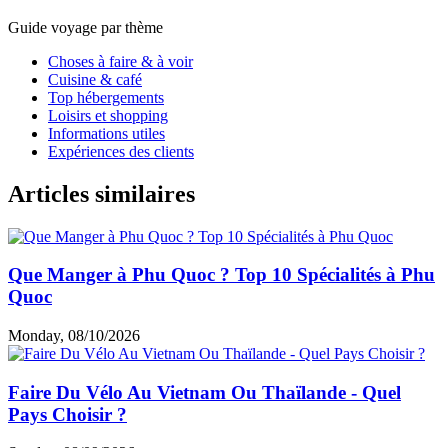
Guide voyage par thème
Choses à faire & à voir
Cuisine & café
Top hébergements
Loisirs et shopping
Informations utiles
Expériences des clients
Articles similaires
Que Manger à Phu Quoc ? Top 10 Spécialités à Phu
Quoc
Monday, 08/10/2026
Faire Du Vélo Au Vietnam Ou Thaïlande - Quel
Pays Choisir ?