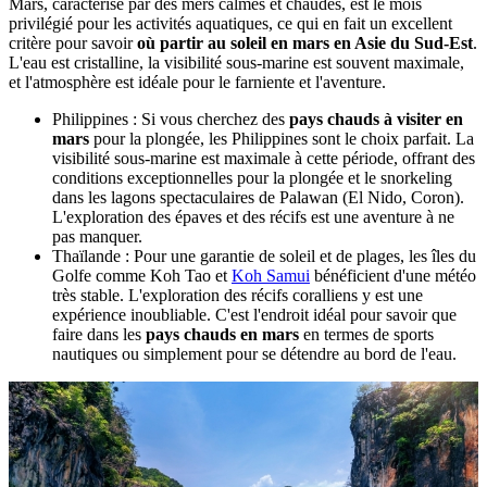
Mars, caractérisé par des mers calmes et chaudes, est le mois
privilégié pour les activités aquatiques, ce qui en fait un excellent
critère pour savoir
où partir au soleil en mars en Asie du Sud-Est
.
L'eau est cristalline, la visibilité sous-marine est souvent maximale,
et l'atmosphère est idéale pour le farniente et l'aventure.
Philippines : Si vous cherchez des
pays chauds à visiter en
mars
pour la plongée, les Philippines sont le choix parfait. La
visibilité sous-marine est maximale à cette période, offrant des
conditions exceptionnelles pour la plongée et le snorkeling
dans les lagons spectaculaires de Palawan (El Nido, Coron).
L'exploration des épaves et des récifs est une aventure à ne
pas manquer.
Thaïlande : Pour une garantie de soleil et de plages, les îles du
Golfe comme Koh Tao et
Koh Samui
bénéficient d'une météo
très stable. L'exploration des récifs coralliens y est une
expérience inoubliable. C'est l'endroit idéal pour savoir que
faire dans les
pays chauds en mars
en termes de sports
nautiques ou simplement pour se détendre au bord de l'eau.