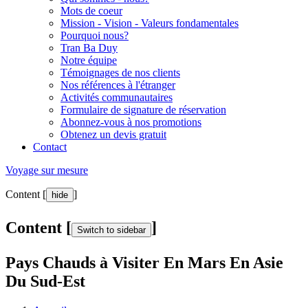
Mots de coeur
Mission - Vision - Valeurs fondamentales
Pourquoi nous?
Tran Ba Duy
Notre équipe
Témoignages de nos clients
Nos références à l'étranger
Activités communautaires
Formulaire de signature de réservation
Abonnez-vous à nos promotions
Obtenez un devis gratuit
Contact
Voyage sur mesure
Content [
]
hide
Content [
]
Switch to sidebar
Pays Chauds à Visiter En Mars En Asie
Du Sud-Est