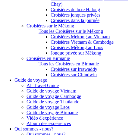
Chay)
Croisières de luxe Halong
Croisières jonques privées
Croisières dans la journée
Croisières sur le Mékong
Tous les Croisières sur le Mékong
Croisières Mékong au Vietnam
Croisières Vietnam & Cambodge
Croisières Mékong au Laos
Jonque privée sur Mékong
Croisières en Birmanie
Tous les Croisières en Birmanie
Croisières sur Irrawaddy
Croisières sur Chindwin
Guide de voyage
All Travel Guide
Guide de voyage Vietnam
Guide de voyage Cambodge
Guide de voyage Thaïlande
Guide de voyage Laos
Guide de voyage Birmanie
Vidéo d'expérience
Album des expériences
Qui sommes - nous?
Qui sommes - nous?