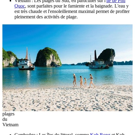
Vietnam : Les plages du Sud, en particulier sur l'
île de Phu
Quoc
, sont parfaites pour le farniente et la baignade. L'eau y
est très chaude et l'ensoleillement maximal permet de profiter
pleinement des activités de plage.
plages
du
Vietnam
Cambodge : Les îles du littoral, comme
Koh Rong
et Koh