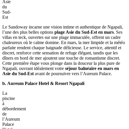
Un
horizon
infini
depuis
la
plage
de
Ngapali,
un
moment
inspirant
pour
imaginer
que
faire
en
Asie
du
Sud-
Est
Le Sandoway incarne une vision intime et authentique de Ngapali,
l’une des plus belles options
plage Asie du Sud-Est en mars
. Ses
villas en teck, ouvertes sur une plage immaculée, offrent un cadre
chaleureux où le calme domine. En mars, la mer limpide et la météo