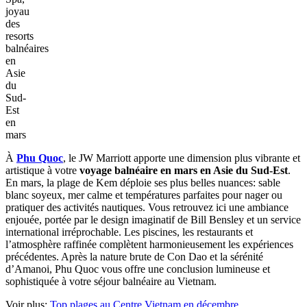
joyau
des
resorts
balnéaires
en
Asie
du
Sud-
Est
en
mars
À
Phu Quoc
, le JW Marriott apporte une dimension plus vibrante et
artistique à votre
voyage balnéaire en mars en Asie du Sud-Est
.
En mars, la plage de Kem déploie ses plus belles nuances: sable
blanc soyeux, mer calme et températures parfaites pour nager ou
pratiquer des activités nautiques. Vous retrouvez ici une ambiance
enjouée, portée par le design imaginatif de Bill Bensley et un service
international irréprochable. Les piscines, les restaurants et
l’atmosphère raffinée complètent harmonieusement les expériences
précédentes. Après la nature brute de Con Dao et la sérénité
d’Amanoi, Phu Quoc vous offre une conclusion lumineuse et
sophistiquée à votre séjour balnéaire au Vietnam.
Voir plus:
Top plages au Centre Vietnam en décembre