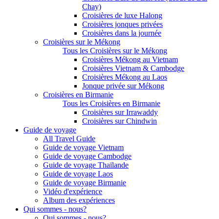
Chay)
Croisières de luxe Halong
Croisières jonques privées
Croisières dans la journée
Croisières sur le Mékong
Tous les Croisières sur le Mékong
Croisières Mékong au Vietnam
Croisières Vietnam & Cambodge
Croisières Mékong au Laos
Jonque privée sur Mékong
Croisières en Birmanie
Tous les Croisières en Birmanie
Croisières sur Irrawaddy
Croisières sur Chindwin
Guide de voyage
All Travel Guide
Guide de voyage Vietnam
Guide de voyage Cambodge
Guide de voyage Thaïlande
Guide de voyage Laos
Guide de voyage Birmanie
Vidéo d'expérience
Album des expériences
Qui sommes - nous?
Qui sommes - nous?