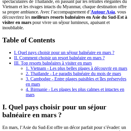
spectaculaires de Thaïlande, en passant par les retraites élégantes du
Vietnam et les rivages intacts du Myanmar,‎ chaque destination offre
sa propre ambiance.‎ Avec l’accompagnement d’
Autour Asia
,‎ vous
découvrirez les
meilleurs resorts balnéaires en Asie du Sud-Est à
visiter en mars
pour vivre un séjour lumineux, apaisant et
inoubliable.
Table of Contents
I. Quel pays choisir pour un séjour balnéaire en mars ?
II. Comment choisir un resort balnéaire en mars ?
III. Top resorts balnéaires à visiter en mars
1. Vietnam - Les plus belles plages à découvrir en mars
2. Thaïlande - Le paradis balnéaire du mois de mars
3. Cambodge - Entre plages paisibles et îles préservées
en mars
4. Birmanie - Les plages les plus calmes et intactes en
mars
I. Quel pays choisir pour un séjour
balnéaire en mars ?
En mars, l’Asie du Sud-Est offre un décor parfait pour s’évader:‎ un