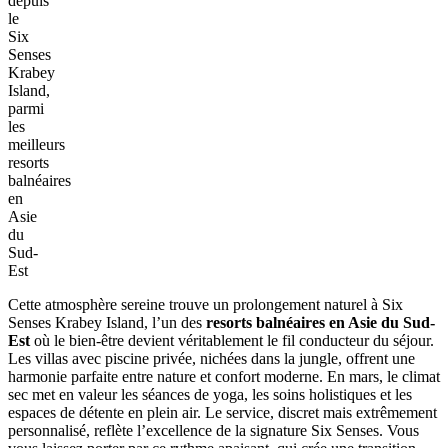
depuis
le
Six
Senses
Krabey
Island,
parmi
les
meilleurs
resorts
balnéaires
en
Asie
du
Sud-
Est
Cette atmosphère sereine trouve un prolongement naturel à Six
Senses Krabey Island, l’un des
resorts balnéaires en Asie du Sud-
Est
où le bien-être devient véritablement le fil conducteur du séjour.
Les villas avec piscine privée, nichées dans la jungle, offrent une
harmonie parfaite entre nature et confort moderne. En mars, le climat
sec met en valeur les séances de yoga, les soins holistiques et les
espaces de détente en plein air. Le service, discret mais extrêmement
personnalisé, reflète l’excellence de la signature Six Senses. Vous