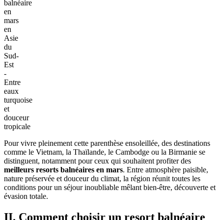
balnéaire
en
mars
en
Asie
du
Sud-
Est
-
Entre
eaux
turquoise
et
douceur
tropicale
Pour vivre pleinement cette parenthèse ensoleillée, des destinations
comme le Vietnam, la Thaïlande, le Cambodge ou la Birmanie se
distinguent, notamment pour ceux qui souhaitent profiter des
meilleurs resorts balnéaires en mars
. Entre atmosphère paisible,‎
nature préservée et douceur du climat, la région réunit toutes les
conditions pour un séjour inoubliable mêlant bien-être, découverte et
évasion totale.
II. Comment choisir un resort balnéaire