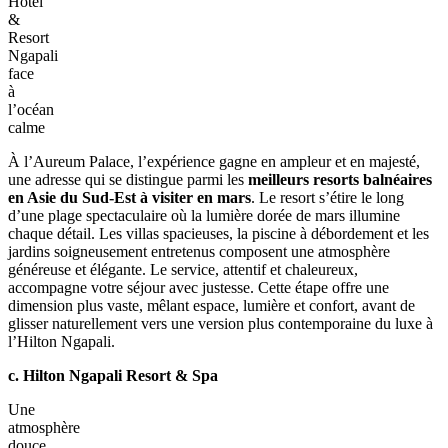
parfaite rendent chaque baignade délicieuse. Le service, attentif et
discret, renforce cette sensation de refuge élégant, tandis que les
dîners en bord de mer ajoutent une touche de romantisme discret.
Cette première étape vous plonge dans la douceur la plus pure de
Ngapali, ouvrant idéalement votre
séjour balnéaire en mars en
Asie du Sud-Est
avant de poursuivre vers l’Aureum Palace.
b. Aureum Palace Hotel & Resort Ngapali