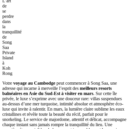
L’art
de
se
perdre
dans
la
tranquillité
de
Song
Saa
Private
Island
à
Koh
Rong
Votre
voyage au Cambodge
peut commencer à Song Saa, une
adresse qui incarne à merveille l’esprit des
meilleurs resorts
balnéaires en Asie du Sud-Est à visiter en mars
. Sur cette île
privée, le luxe s’exprime avec une douceur rare: villas suspendues
au-dessus d’une mer turquoise, intimité absolue et atmosphère éco-
luxe qui invite à ralentir. En mars, la lumière claire sublime les eaux
cristallines et révèle toute la beauté du récif, parfait pour le
snorkeling. Le service de majordome, attentif et délicat, accompagne
chaque instant sans jamais rompre la tranquillité du lieu. Une