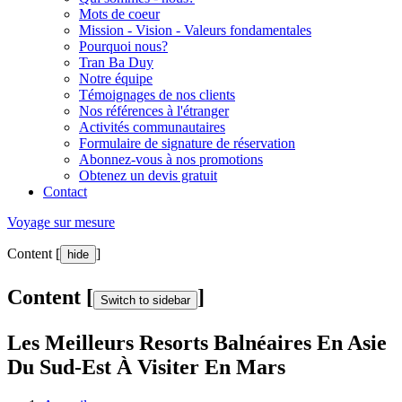
Mots de coeur
Mission - Vision - Valeurs fondamentales
Pourquoi nous?
Tran Ba Duy
Notre équipe
Témoignages de nos clients
Nos références à l'étranger
Activités communautaires
Formulaire de signature de réservation
Abonnez-vous à nos promotions
Obtenez un devis gratuit
Contact
Voyage sur mesure
Content [
]
hide
Content [
]
Switch to sidebar
Les Meilleurs Resorts Balnéaires En Asie
Du Sud-Est À Visiter En Mars