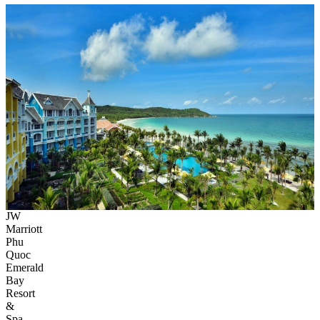
JW
Marriott
Phu
Quoc
Emerald
Bay
Resort
&
Spa,