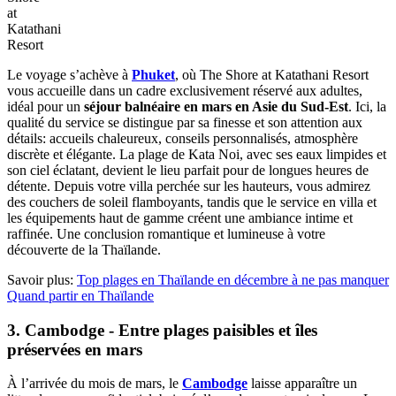
at
Katathani
Resort
Le voyage s’achève à
Phuket
, où The Shore at Katathani Resort
vous accueille dans un cadre exclusivement réservé aux adultes,
idéal pour un
séjour balnéaire en mars en Asie du Sud-Est
. Ici,‎ la
qualité du service se distingue par sa finesse et son attention aux
détails: accueils chaleureux, conseils personnalisés, atmosphère
discrète et élégante. La plage de Kata Noi, avec ses eaux limpides et
son ciel éclatant, devient le lieu parfait pour de longues heures de
détente. Depuis votre villa perchée sur les hauteurs, vous admirez
des couchers de soleil flamboyants, tandis que le service en villa et
les équipements haut de gamme créent une ambiance intime et
raffinée. Une conclusion romantique et lumineuse à votre
découverte de la Thaïlande.
Savoir plus:
Top plages en Thaïlande en décembre à ne pas manquer
Quand partir en Thaïlande
3. Cambodge - Entre plages paisibles et îles
préservées en mars
À l’arrivée du mois de mars, le
Cambodge
laisse apparaître un