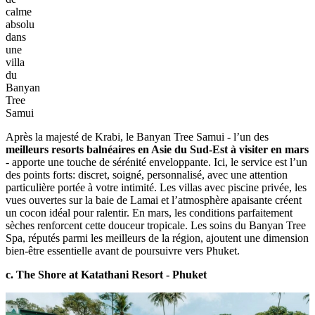
calme
absolu
dans
une
villa
du
Banyan
Tree
Samui
Après la majesté de Krabi, le Banyan Tree Samui - l’un des
meilleurs resorts balnéaires en Asie du Sud-Est à visiter en mars
- apporte une touche de sérénité enveloppante. Ici, le service est l’un
des points forts: discret, soigné, personnalisé, avec une attention
particulière portée à votre intimité. Les villas avec piscine privée, les
vues ouvertes sur la baie de Lamai et l’atmosphère apaisante créent
un cocon idéal pour ralentir. En mars, les conditions parfaitement
sèches renforcent cette douceur tropicale. Les soins du Banyan Tree
Spa, réputés parmi les meilleurs de la région, ajoutent une dimension
bien-être essentielle avant de poursuivre vers Phuket.
c. The Shore at Katathani Resort - Phuket