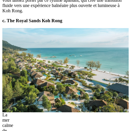
vous laissez porter par ce rythme apaisant, qui crée une transition
fluide vers une expérience balnéaire plus ouverte et lumineuse à
Koh Rong.
c. The Royal Sands Koh Rong
La
mer
calme
de