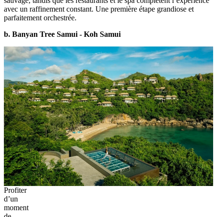
sauvage, tandis que les restaurants et le spa complètent l’expérience
avec un raffinement constant. Une première étape grandiose et
parfaitement orchestrée.
b. Banyan Tree Samui - Koh Samui
Profiter
d’un
moment
de