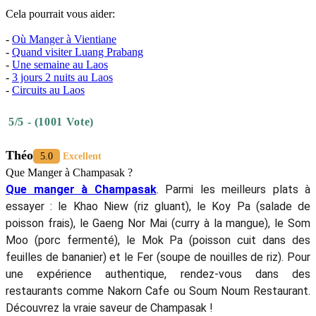
Cela pourrait vous aider:
-
Où Manger à Vientiane
-
Quand visiter Luang Prabang
-
Une semaine au Laos
-
3 jours 2 nuits au Laos
-
Circuits au Laos
5/5 - (1001 Vote)
Théo
5.0
Excellent
Que Manger à Champasak ?
Que manger à Champasak
. Parmi les meilleurs plats à
essayer : le Khao Niew (riz gluant), le Koy Pa (salade de
poisson frais), le Gaeng Nor Mai (curry à la mangue), le Som
Moo (porc fermenté), le Mok Pa (poisson cuit dans des
feuilles de bananier) et le Fer (soupe de nouilles de riz). Pour
une expérience authentique, rendez-vous dans des
restaurants comme Nakorn Cafe ou Soum Noum Restaurant.
Découvrez la vraie saveur de Champasak !