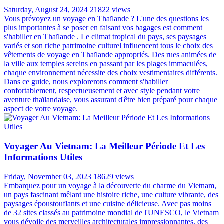
Saturday, August 24, 2024
21822 views
Vous prévoyez un voyage en Thaïlande ? L'une des questions les
plus importantes à se poser en faisant vos bagages est comment
s'habiller en Thaïlande . Le climat tropical du pays, ses paysages
variés et son riche patrimoine culturel influencent tous le choix des
vêtements de voyage en Thaïlande appropriés. Des rues animées de
la ville aux temples sereins en passant par les plages immaculées,
chaque environnement nécessite des choix vestimentaires différents.
Dans ce guide, nous explorerons comment s'habiller
confortablement, respectueusement et avec style pendant votre
aventure thaïlandaise, vous assurant d'être bien préparé pour chaque
aspect de votre voyage.
Voyager Au Vietnam: La Meilleur Période Et Les
Informations Utiles
Friday, November 03, 2023
18629 views
Embarquez pour un voyage à la découverte du charme du Vietnam,
un pays fascinant mêlant une histoire riche, une culture vibrante, des
paysages époustouflants et une cuisine délicieuse. Avec pas moins
de 32 sites classés au patrimoine mondial de l'UNESCO, le Vietnam
vous dévoile des merveilles architecturales impressionnantes, des