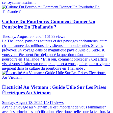
ce royaume fascinant.
Culture Du Pourboire: Comment Donner Un
Pourboire En Thaïlande ?
Tuesday, August 20, 2024
16155 views
La Thaïlande, pays des sourires et des paysages enchanteurs, attire
chaque année des millions de visiteurs du monde entier. Si vous
prévoyez un voyage dans ce magnifique pays d'Asie du Sud-Est,
vous vous êtes peut-être déjà posé la question : faut-il donner un
pourboire en Thaïlande ? Et si oui, comment procéder ? Cet article
vise à vous éclairer sur cette pratique et à vous guider pour naviguer
aisément dans la culture du pourboire en Thaïlande .
Électricité Au Vietnam : Guide Utile Sur Les Prises
Électriques Au Vietnam
Sunday, August 18, 2024
14311 views
Avant le voyage au Vietnam , il est important de vous familiariser
avec les principales spécifications électriques telles que la tension, la