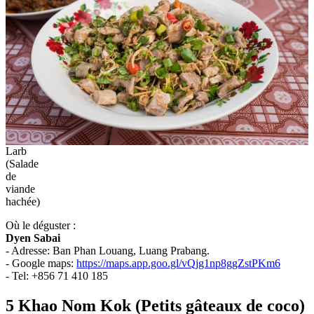
Larb
(Salade
de
viande
hachée)
Où le déguster :
Dyen Sabai
- Adresse: Ban Phan Louang, Luang Prabang.
- Google maps:
https://maps.app.goo.gl/vQjg1np8ggZstPKm6
- Tel: +856 71 410 185
5 Khao Nom Kok (Petits gâteaux de coco)