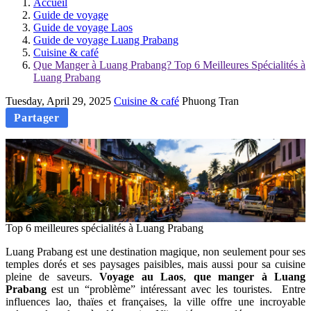
Accueil
Guide de voyage
Guide de voyage Laos
Guide de voyage Luang Prabang
Cuisine & café
Que Manger à Luang Prabang? Top 6 Meilleures Spécialités à
Luang Prabang
Tuesday, April 29, 2025
Cuisine & café
Phuong Tran
Partager
Top 6 meilleures spécialités à Luang Prabang
Luang Prabang est une destination magique, non seulement pour ses
temples dorés et ses paysages paisibles, mais aussi pour sa cuisine
pleine de saveurs.
Voyage au Laos
,
que manger à Luang
Prabang
est un “problème” intéressant avec les touristes. Entre
influences lao, thaïes et françaises, la ville offre une incroyable