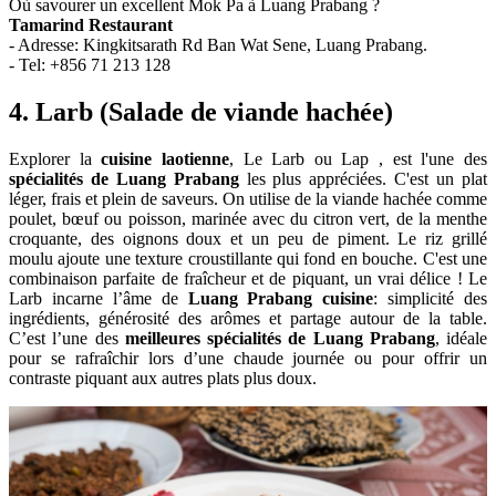
Où savourer un excellent Mok Pa à Luang Prabang ?
Tamarind Restaurant
- Adresse: Kingkitsarath Rd Ban Wat Sene, Luang Prabang.
- Tel: +856 71 213 128
4. Larb (Salade de viande hachée)
Explorer la
cuisine laotienne
, Le Larb ou Lap , est l'une des
spécialités de Luang Prabang
les plus appréciées. C'est un plat
léger, frais et plein de saveurs. On utilise de la viande hachée comme
poulet, bœuf ou poisson, marinée avec du citron vert, de la menthe
croquante, des oignons doux et un peu de piment. Le riz grillé
moulu ajoute une texture croustillante qui fond en bouche. C'est une
combinaison parfaite de fraîcheur et de piquant, un vrai délice ! Le
Larb incarne l’âme de
Luang Prabang cuisine
: simplicité des
ingrédients, générosité des arômes et partage autour de la table.
C’est l’une des
meilleures spécialités de Luang Prabang
, idéale
pour se rafraîchir lors d’une chaude journée ou pour offrir un
contraste piquant aux autres plats plus doux.