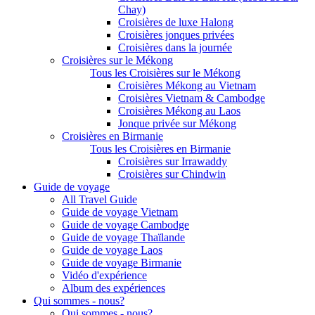
Chay)
Croisières de luxe Halong
Croisières jonques privées
Croisières dans la journée
Croisières sur le Mékong
Tous les Croisières sur le Mékong
Croisières Mékong au Vietnam
Croisières Vietnam & Cambodge
Croisières Mékong au Laos
Jonque privée sur Mékong
Croisières en Birmanie
Tous les Croisières en Birmanie
Croisières sur Irrawaddy
Croisières sur Chindwin
Guide de voyage
All Travel Guide
Guide de voyage Vietnam
Guide de voyage Cambodge
Guide de voyage Thaïlande
Guide de voyage Laos
Guide de voyage Birmanie
Vidéo d'expérience
Album des expériences
Qui sommes - nous?
Qui sommes - nous?