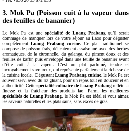
- Tel: +856 20 55 872 033
3. Mok Pa (Poisson cuit à la vapeur dans
des feuilles de bananier)
Le Mok Pa est une
spécialité de Luang Prabang
qu’il serait
dommage de manquer lors de votre séjour au Laos pour déguster
complètement
Luang Prabang cuisine
. Ce plat traditionnel se
compose de poisson frais, délicatement assaisonné avec des herbes
aromatiques, de la citronnelle, du galanga, du piment doux et des
feuilles de kaffir, puis enveloppé dans une feuille de bananier avant
d’être cuit à la vapeur. C'est un plat parfumé, tendre et
incroyablement savoureux, qui représente parfaitement la richesse de
la cuisine locale. Dégustant
Luang Prabang cuisine
, le Mok Pa est
souvent servi avec du riz gluant, pour un repas tout en douceur et en
authenticité. Cette
spécialité culinaire de Luang Prabang
reflète la
finesse et la fraîcheur des produits lao. Parmi les meilleures
spécialités de Luang Prabang
, le Mok Pa est idéal si vous aimez
les saveurs naturelles et les plats sains, sans excès de gras.