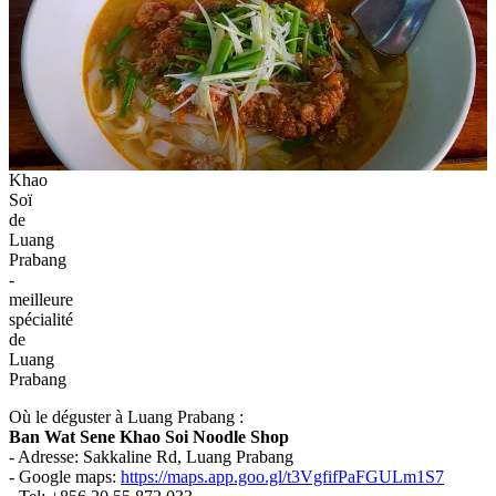
Khao
Soï
de
Luang
Prabang
-
meilleure
spécialité
de
Luang
Prabang
Où le déguster à Luang Prabang :
Ban Wat Sene Khao Soi Noodle Shop
- Adresse: Sakkaline Rd, Luang Prabang
- Google maps:
https://maps.app.goo.gl/t3VgfifPaFGULm1S7