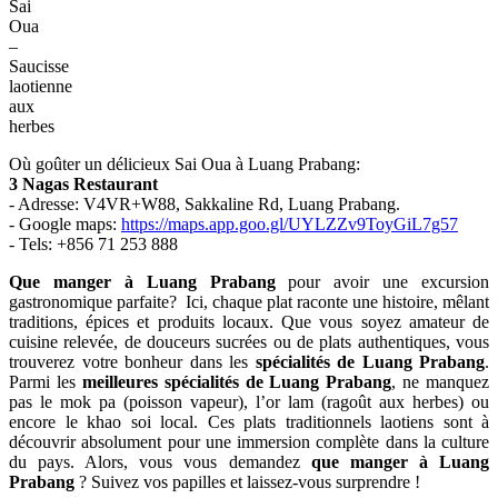
Sai
Oua
–
Saucisse
laotienne
aux
herbes
Où goûter un délicieux Sai Oua à Luang Prabang:
3 Nagas Restaurant
- Adresse: V4VR+W88, Sakkaline Rd, Luang Prabang.
- Google maps:
https://maps.app.goo.gl/UYLZZv9ToyGiL7g57
- Tels: +856 71 253 888
Que manger à Luang Prabang
pour avoir une excursion
gastronomique parfaite? Ici, chaque plat raconte une histoire, mêlant
traditions, épices et produits locaux. Que vous soyez amateur de
cuisine relevée, de douceurs sucrées ou de plats authentiques, vous
trouverez votre bonheur dans les
spécialités de Luang Prabang
.
Parmi les
meilleures spécialités de Luang Prabang
, ne manquez
pas le mok pa (poisson vapeur), l’or lam (ragoût aux herbes) ou
encore le khao soi local. Ces plats traditionnels laotiens sont à
découvrir absolument pour une immersion complète dans la culture
du pays. Alors, vous vous demandez
que manger à Luang
Prabang
? Suivez vos papilles et laissez-vous surprendre !