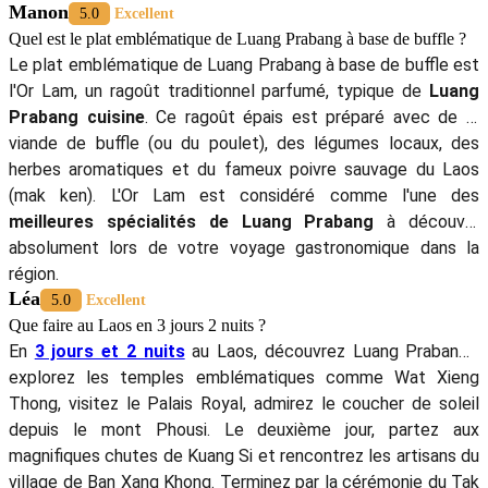
Manon
5.0
Excellent
Quel est le plat emblématique de Luang Prabang à base de buffle ?
Le plat emblématique de Luang Prabang à base de buffle est
l'Or Lam, un ragoût traditionnel parfumé, typique de
Luang
Prabang cuisine
. Ce ragoût épais est préparé avec de la
viande de buffle (ou du poulet), des légumes locaux, des
herbes aromatiques et du fameux poivre sauvage du Laos
(mak ken). L'Or Lam est considéré comme l'une des
meilleures spécialités de Luang Prabang
à découvrir
absolument lors de votre voyage gastronomique dans la
région.
Léa
5.0
Excellent
Que faire au Laos en 3 jours 2 nuits ?
En
3 jours et 2 nuits
au Laos, découvrez Luang Prabang :
explorez les temples emblématiques comme Wat Xieng
Thong, visitez le Palais Royal, admirez le coucher de soleil
depuis le mont Phousi. Le deuxième jour, partez aux
magnifiques chutes de Kuang Si et rencontrez les artisans du
village de Ban Xang Khong. Terminez par la cérémonie du Tak