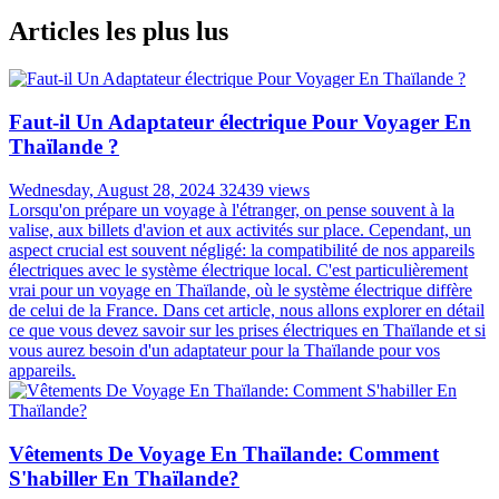
Articles les plus lus
Faut-il Un Adaptateur électrique Pour Voyager En
Thaïlande ?
Wednesday, August 28, 2024
32439 views
Lorsqu'on prépare un voyage à l'étranger, on pense souvent à la
valise, aux billets d'avion et aux activités sur place. Cependant, un
aspect crucial est souvent négligé: la compatibilité de nos appareils
électriques avec le système électrique local. C'est particulièrement
vrai pour un voyage en Thaïlande, où le système électrique diffère
de celui de la France. Dans cet article, nous allons explorer en détail
ce que vous devez savoir sur les prises électriques en Thaïlande et si
vous aurez besoin d'un adaptateur pour la Thaïlande pour vos
appareils.
Vêtements De Voyage En Thaïlande: Comment
S'habiller En Thaïlande?