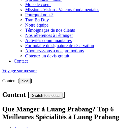
Mots de coeur
Mission - Vision - Valeurs fondamentales
Pourquoi nous?
Tran Ba Duy
Notre équipe
Témoignages de nos clients
Nos références à l'étranger
Activités communautaires
Formulaire de signature de réservation
Abonnez-vous à nos promotions
Obtenez un devis gratuit
Contact
Voyage sur mesure
Content [
]
hide
Content [
]
Switch to sidebar
Que Manger à Luang Prabang? Top 6
Meilleures Spécialités à Luang Prabang