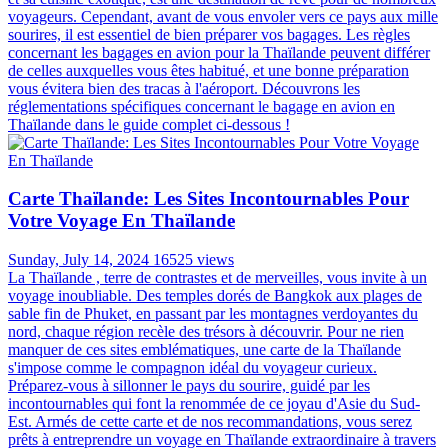
voyageurs. Cependant, avant de vous envoler vers ce pays aux mille
sourires, il est essentiel de bien préparer vos bagages. Les règles
concernant les bagages en avion pour la Thaïlande peuvent différer
de celles auxquelles vous êtes habitué, et une bonne préparation
vous évitera bien des tracas à l'aéroport. Découvrons les
réglementations spécifiques concernant le bagage en avion en
Thaïlande dans le guide complet ci-dessous !
Carte Thaïlande: Les Sites Incontournables Pour
Votre Voyage En Thaïlande
Sunday, July 14, 2024
16525 views
La Thaïlande , terre de contrastes et de merveilles, vous invite à un
voyage inoubliable. Des temples dorés de Bangkok aux plages de
sable fin de Phuket, en passant par les montagnes verdoyantes du
nord, chaque région recèle des trésors à découvrir. Pour ne rien
manquer de ces sites emblématiques, une carte de la Thaïlande
s'impose comme le compagnon idéal du voyageur curieux.
Préparez-vous à sillonner le pays du sourire, guidé par les
incontournables qui font la renommée de ce joyau d'Asie du Sud-
Est. Armés de cette carte et de nos recommandations, vous serez
prêts à entreprendre un voyage en Thaïlande extraordinaire à travers