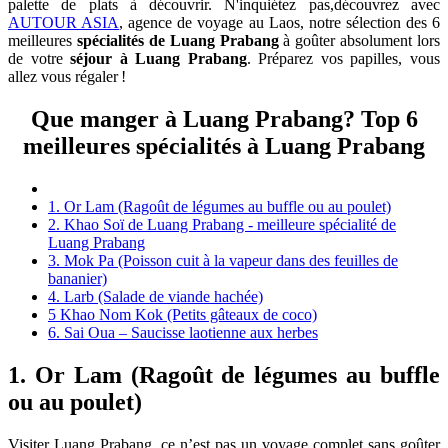
palette de plats à découvrir. N'inquiétez pas,découvrez avec
AUTOUR ASIA
, agence de voyage au Laos, notre sélection des 6
meilleures
spécialités de Luang Prabang
à goûter absolument lors
de votre
séjour à Luang Prabang
. Préparez vos papilles, vous
allez vous régaler !
Que manger à Luang Prabang? Top 6
meilleures spécialités à Luang Prabang
1. Or Lam (Ragoût de légumes au buffle ou au poulet)
2. Khao Soï de Luang Prabang - meilleure spécialité de
Luang Prabang
3. Mok Pa (Poisson cuit à la vapeur dans des feuilles de
bananier)
4. Larb (Salade de viande hachée)
5 Khao Nom Kok (Petits gâteaux de coco)
6. Sai Oua – Saucisse laotienne aux herbes
1. Or Lam (Ragoût de légumes au buffle
ou au poulet)
Visiter Luang Prabang, ce n’est pas un voyage complet sans goûter