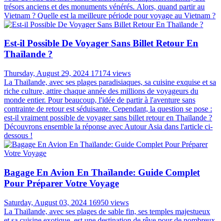
trésors anciens et des monuments vénérés. Alors, quand partir au
Vietnam ? Quelle est la meilleure période pour voyage au Vietnam ?
Est-il Possible De Voyager Sans Billet Retour En
Thaïlande ?
Thursday, August 29, 2024
17174 views
La Thaïlande, avec ses plages paradisiaques, sa cuisine exquise et sa
riche culture, attire chaque année des millions de voyageurs du
monde entier. Pour beaucoup, l'idée de partir à l'aventure sans
contrainte de retour est séduisante. Cependant, la question se pose :
est-il vraiment possible de voyager sans billet retour en Thaïlande ?
Découvrons ensemble la réponse avec Autour Asia dans l'article ci-
dessous !
Bagage En Avion En Thaïlande: Guide Complet
Pour Préparer Votre Voyage
Saturday, August 03, 2024
16950 views
La Thaïlande, avec ses plages de sable fin, ses temples majestueux
et sa cuisine exotique, est une destination de rêve pour de nombreux