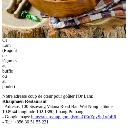
Or
Lam
(Ragoût
de
légumes
au
buffle
ou
au
poulet)
Notre adresse coup de cœur pour goûter l'Or Lam:
Khaiphaen Restaurant
- Adresse: 100 Sisavang Vatana Road Ban Wat Nong latitude
19.8944 longitude 102.1380, Luang Prabang
- Google maps:
https://maps.app.goo.gl/zmhQEqZpySg1xfoE6
- Tel: +856 30 51 55 221