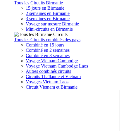
Tous les Circuits Birmanie
15 jours en Birmanie
2 semaines en Birmanie
3 semaines en Birmanie
Voyage sur mesure Birmanie
Mini-circuits en Birmanie
Tous les Circuits combinés des pays
Combiné en 15 jours
Combiné en 2 semaines
Combiné en 3 semaines
Voyage Vietnam Cambodge
Voyage Vietnam Cambodge Laos
Autres combinés circuits
Circuits Thaïlande et Vietnam
Voyages Vietnam Laos
Circuit Vietnam et Birmanie