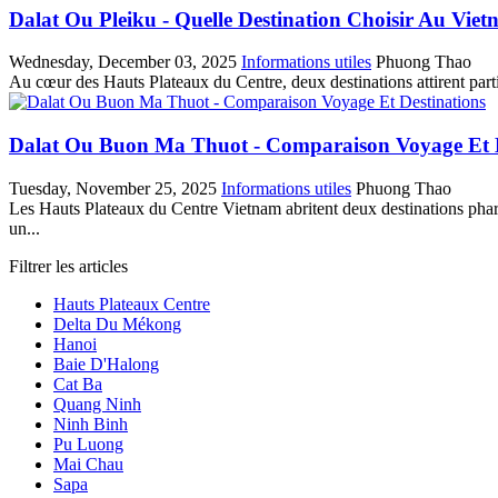
Dalat Ou Pleiku - Quelle Destination Choisir Au Viet
Wednesday, December 03, 2025
Informations utiles
Phuong Thao
Au cœur des Hauts Plateaux du Centre, deux destinations attirent part
Dalat Ou Buon Ma Thuot - Comparaison Voyage Et D
Tuesday, November 25, 2025
Informations utiles
Phuong Thao
Les Hauts Plateaux du Centre Vietnam abritent deux destinations phar
un...
Filtrer les articles
Hauts Plateaux Centre
Delta Du Mékong
Hanoi
Baie D'Halong
Cat Ba
Quang Ninh
Ninh Binh
Pu Luong
Mai Chau
Sapa