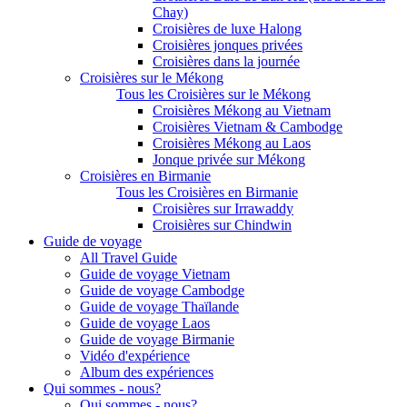
Chay)
Croisières de luxe Halong
Croisières jonques privées
Croisières dans la journée
Croisières sur le Mékong
Tous les Croisières sur le Mékong
Croisières Mékong au Vietnam
Croisières Vietnam & Cambodge
Croisières Mékong au Laos
Jonque privée sur Mékong
Croisières en Birmanie
Tous les Croisières en Birmanie
Croisières sur Irrawaddy
Croisières sur Chindwin
Guide de voyage
All Travel Guide
Guide de voyage Vietnam
Guide de voyage Cambodge
Guide de voyage Thaïlande
Guide de voyage Laos
Guide de voyage Birmanie
Vidéo d'expérience
Album des expériences
Qui sommes - nous?
Qui sommes - nous?