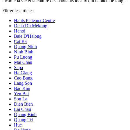
incarne la vie et la culture des habitants locaux qui habitent le long...
Filtrer les articles
Hauts Plateaux Centre
Delta Du Mékong
Hanoi
Baie D'Halong
Cat Ba
Quang Ninh
Ninh Binh
Pu Luong
Mai Chau
Sapa
Ha Giang
Cao Bang
Lang Son
Bac Kan
Yen Bai
Son La
Dien Bien
Lai Chau
Quang Binh
Quang Tri
Hue