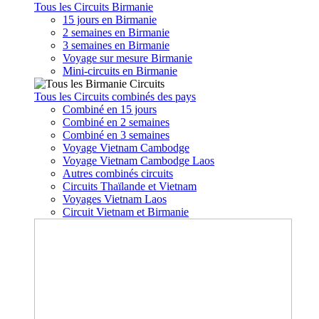
Tous les Circuits Birmanie
15 jours en Birmanie
2 semaines en Birmanie
3 semaines en Birmanie
Voyage sur mesure Birmanie
Mini-circuits en Birmanie
Tous les Circuits combinés des pays
Combiné en 15 jours
Combiné en 2 semaines
Combiné en 3 semaines
Voyage Vietnam Cambodge
Voyage Vietnam Cambodge Laos
Autres combinés circuits
Circuits Thaïlande et Vietnam
Voyages Vietnam Laos
Circuit Vietnam et Birmanie