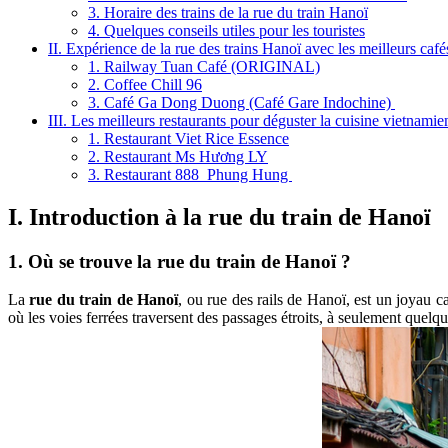
3. Horaire des trains de la rue du train Hanoï
4. Quelques conseils utiles pour les touristes
II. Expérience de la rue des trains Hanoï avec les meilleurs café
1. Railway Tuan Café (ORIGINAL)
2. Coffee Chill 96
3. Café Ga Dong Duong (Café Gare Indochine)
III. Les meilleurs restaurants pour déguster la cuisine vietnami
1. Restaurant Viet Rice Essence
2. Restaurant Ms Hương LY
3. Restaurant 888 Phung Hung
I. Introduction à la rue du train de Hanoï
1. Où se trouve la rue du train de Hanoï ?
La
rue du train de Hanoï
, ou rue des rails de Hanoï, est un joyau 
où les voies ferrées traversent des passages étroits, à seulement quelqu