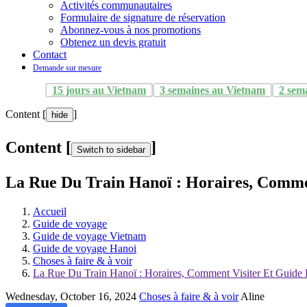
Activités communautaires
Formulaire de signature de réservation
Abonnez-vous à nos promotions
Obtenez un devis gratuit
Contact
Demande sur mesure
15 jours au Vietnam
3 semaines au Vietnam
2 sem
Content [
]
hide
Content [
]
Switch to sidebar
La Rue Du Train Hanoï : Horaires, Commen
Accueil
Guide de voyage
Guide de voyage Vietnam
Guide de voyage Hanoi
Choses à faire & à voir
La Rue Du Train Hanoï : Horaires, Comment Visiter Et Guide 
Wednesday, October 16, 2024
Choses à faire & à voir
Aline