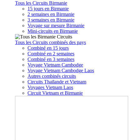
Tous les Circuits Birmanie
15 jours en Birmanie
2 semaines en Birmanie
3 semaines en Birmanie
Voyage sur mesure Birmanie
Mini-circuits en Birmanie
Tous les Circuits combinés des pays
Combiné en 15 jours
Combiné en 2 semaines
Combiné en 3 semaines
Voyage Vietnam Cambodge
Voyage Vietnam Cambodge Laos
Autres combinés circuits
Circuits Thaïlande et Vietnam
Voyages Vietnam Laos
Circuit Vietnam et Birmanie