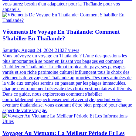
vous aurez besoin d'un adaptateur pour la Thaïlande pour vos
appareils.
Vêtements De Voyage En Thaïlande: Comment
S'habiller En Thaïlande?
Saturday, August 24, 2024
21827 views
Vous prévoyez un voyage en Thaïlande ? L'une des questions les
plus importantes à se poser en faisant vos bagages est comment
s'habiller en Thaïlande . Le climat tropical du pays, ses paysages
variés et son riche patrimoine culturel influencent tous le choix des
vêtements de voyage en Thaïlande appropriés. Des rues animées de
la ville aux temples sereins en passant par les plages immaculées,
chaque environnement nécessite des choix vestimentaires différents.
Dans ce guide, nous explorerons comment s'habiller
confortablement, respectueusement et avec style pendant votre
aventure thaïlandaise, vous assurant d'être bien préparé pour chaque
aspect de votre voyage.
Voyager Au Vietnam: La Meilleur Période Et Les