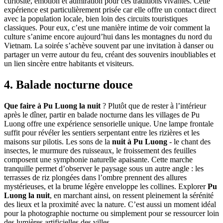
curiosité, émotion et admiration pour ces traditions vivantes. Cette
expérience est particulièrement prisée car elle offre un contact direct
avec la population locale, bien loin des circuits touristiques
classiques. Pour eux, c’est une manière intime de voir comment la
culture s’anime encore aujourd’hui dans les montagnes du nord du
Vietnam. La soirée s’achève souvent par une invitation à danser ou
partager un verre autour du feu, créant des souvenirs inoubliables et
un lien sincère entre habitants et visiteurs.
4. Balade nocturne douce
Que faire à Pu Luong la nuit
? Plutôt que de rester à l’intérieur
après le dîner, partir en balade nocturne dans les villages de Pu
Luong offre une expérience sensorielle unique. Une lampe frontale
suffit pour révéler les sentiers serpentant entre les rizières et les
maisons sur pilotis. Les sons de la
nuit à Pu Luong
- le chant des
insectes, le murmure des ruisseaux, le froissement des feuilles
composent une symphonie naturelle apaisante. Cette marche
tranquille permet d’observer le paysage sous un autre angle : les
terrasses de riz plongées dans l’ombre prennent des allures
mystérieuses, et la brume légère enveloppe les collines. Explorer
Pu
Luong la nuit
, en marchant ainsi, on ressent pleinement la sérénité
des lieux et la proximité avec la nature. C’est aussi un moment idéal
pour la photographie nocturne ou simplement pour se ressourcer loin
des lumières artificielles des villes.