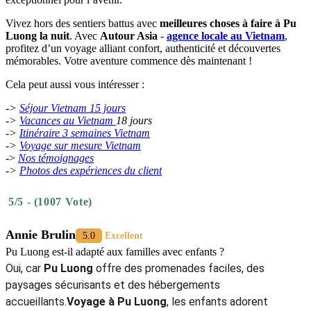
Vivez hors des sentiers battus avec
meilleures choses à faire à Pu
Luong la nuit
. Avec
Autour Asia
-
agence locale au Vietnam
,
profitez d’un voyage alliant confort, authenticité et découvertes
mémorables. Votre aventure commence dès maintenant !
Cela peut aussi vous intéresser :
->
Séjour Vietnam 15 jours
->
Vacances au Vietnam
18 jours
->
Itinéraire 3 semaines Vietnam
->
Voyage sur mesure Vietnam
->
Nos témoignages
-
>
Photos des expériences du client
5/5 - (1007 Vote)
Annie Brulin
5.0
Excellent
Pu Luong est-il adapté aux familles avec enfants ?
Oui, car
Pu Luong
offre des promenades faciles, des
paysages sécurisants et des hébergements
accueillants.
Voyage à Pu Luong
, les enfants adorent