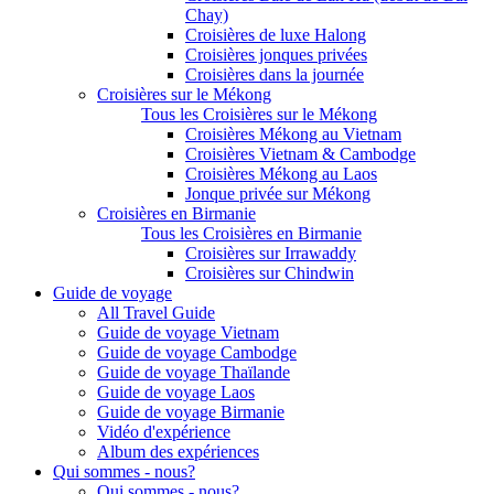
Chay)
Croisières de luxe Halong
Croisières jonques privées
Croisières dans la journée
Croisières sur le Mékong
Tous les Croisières sur le Mékong
Croisières Mékong au Vietnam
Croisières Vietnam & Cambodge
Croisières Mékong au Laos
Jonque privée sur Mékong
Croisières en Birmanie
Tous les Croisières en Birmanie
Croisières sur Irrawaddy
Croisières sur Chindwin
Guide de voyage
All Travel Guide
Guide de voyage Vietnam
Guide de voyage Cambodge
Guide de voyage Thaïlande
Guide de voyage Laos
Guide de voyage Birmanie
Vidéo d'expérience
Album des expériences
Qui sommes - nous?
Qui sommes - nous?