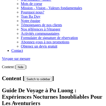
Mots de coeur
Mission - Vision - Valeurs fondamentales
Pourquoi nous?
Tran Ba Duy
Notre équipe
Témoignages de nos clients
Nos références à l'étranger
Activités communautaires
Formulaire de signature de réservation
Abonnez-vous à nos promotions
Obtenez un devis gratuit
Contact
Voyage sur mesure
Content [
]
hide
Content [
]
Switch to sidebar
Guide De Voyage à Pu Luong :
Expériences Nocturnes Inoubliables Pour
Les Aventuriers