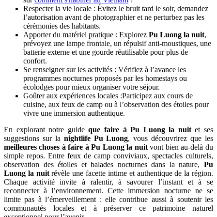
Respecter la vie locale : Évitez le bruit tard le soir, demandez
l’autorisation avant de photographier et ne perturbez pas les
cérémonies des habitants.
Apporter du matériel pratique : Explorez
Pu Luong la nuit
,
prévoyez une lampe frontale, un répulsif anti-moustiques, une
batterie externe et une gourde réutilisable pour plus de
confort.
Se renseigner sur les activités : Vérifiez à l’avance les
programmes nocturnes proposés par les homestays ou
écolodges pour mieux organiser votre séjour.
Goûter aux expériences locales :Participez aux cours de
cuisine, aux feux de camp ou à l’observation des étoiles pour
vivre une immersion authentique.
En explorant notre guide
que faire à Pu Luong la nuit
et ses
suggestions sur la
nightlife Pu Luong
, vous découvrirez que les
meilleures choses à faire à Pu Luong la nuit
vont bien au-delà du
simple repos. Entre feux de camp conviviaux, spectacles culturels,
observation des étoiles et balades nocturnes dans la nature,
Pu
Luong la nuit
révèle une facette intime et authentique de la région.
Chaque activité invite à ralentir, à savourer l’instant et à se
reconnecter à l’environnement. Cette immersion nocturne ne se
limite pas à l’émerveillement : elle contribue aussi à soutenir les
communautés locales et à préserver ce patrimoine naturel
exceptionnel pour l’avenir.