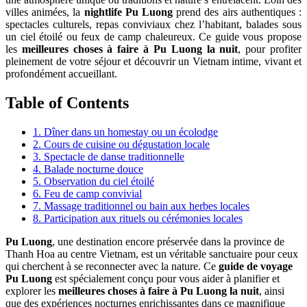
villes animées, la
nightlife Pu Luong
prend des airs authentiques :
spectacles culturels, repas conviviaux chez l’habitant, balades sous
un ciel étoilé ou feux de camp chaleureux. Ce guide vous propose
les
meilleures choses à faire à Pu Luong la nuit
, pour profiter
pleinement de votre séjour et découvrir un Vietnam intime, vivant et
profondément accueillant.
Table of Contents
1. Dîner dans un homestay ou un écolodge
2. Cours de cuisine ou dégustation locale
3. Spectacle de danse traditionnelle
4. Balade nocturne douce
5. Observation du ciel étoilé
6. Feu de camp convivial
7. Massage traditionnel ou bain aux herbes locales
8. Participation aux rituels ou cérémonies locales
Pu Luong
, une destination encore préservée dans la province de
Thanh Hoa au centre Vietnam, est un véritable sanctuaire pour ceux
qui cherchent à se reconnecter avec la nature. Ce
guide de voyage
Pu Luong
est spécialement conçu pour vous aider à planifier et
explorer les
meilleures choses à faire à Pu Luong la nuit
, ainsi
que des expériences nocturnes enrichissantes dans ce magnifique