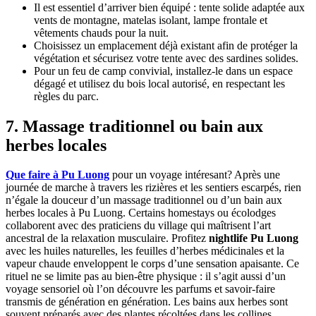
Il est essentiel d’arriver bien équipé : tente solide adaptée aux
vents de montagne, matelas isolant, lampe frontale et
vêtements chauds pour la nuit.
Choisissez un emplacement déjà existant afin de protéger la
végétation et sécurisez votre tente avec des sardines solides.
Pour un feu de camp convivial, installez-le dans un espace
dégagé et utilisez du bois local autorisé, en respectant les
règles du parc.
7. Massage traditionnel ou bain aux
herbes locales
Que faire à Pu Luong
pour un voyage intéresant? Après une
journée de marche à travers les rizières et les sentiers escarpés, rien
n’égale la douceur d’un massage traditionnel ou d’un bain aux
herbes locales à Pu Luong. Certains homestays ou écolodges
collaborent avec des praticiens du village qui maîtrisent l’art
ancestral de la relaxation musculaire. Profitez
nightlife Pu Luong
avec les huiles naturelles, les feuilles d’herbes médicinales et la
vapeur chaude enveloppent le corps d’une sensation apaisante. Ce
rituel ne se limite pas au bien-être physique : il s’agit aussi d’un
voyage sensoriel où l’on découvre les parfums et savoir-faire
transmis de génération en génération. Les bains aux herbes sont
souvent préparés avec des plantes récoltées dans les collines