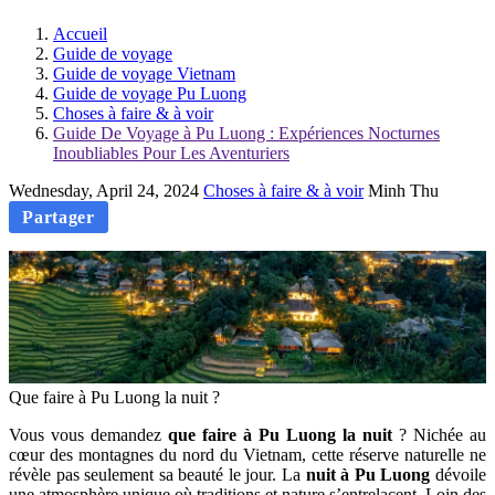
Accueil
Guide de voyage
Guide de voyage Vietnam
Guide de voyage Pu Luong
Choses à faire & à voir
Guide De Voyage à Pu Luong : Expériences Nocturnes
Inoubliables Pour Les Aventuriers
Wednesday, April 24, 2024
Choses à faire & à voir
Minh Thu
Partager
Que faire à Pu Luong la nuit ?
Vous vous demandez
que faire à Pu Luong la nuit
? Nichée au
cœur des montagnes du nord du Vietnam, cette réserve naturelle ne
révèle pas seulement sa beauté le jour. La
nuit à Pu Luong
dévoile
une atmosphère unique où traditions et nature s’entrelacent. Loin des