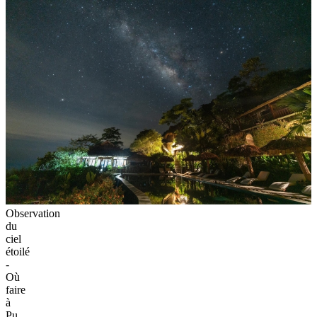
Observation
du
ciel
étoilé
-
Où
faire
à
Pu