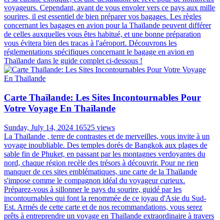
voyageurs. Cependant, avant de vous envoler vers ce pays aux mille
sourires, il est essentiel de bien préparer vos bagages. Les règles
concernant les bagages en avion pour la Thaïlande peuvent différer
de celles auxquelles vous êtes habitué, et une bonne préparation
vous évitera bien des tracas à l'aéroport. Découvrons les
réglementations spécifiques concernant le bagage en avion en
Thaïlande dans le guide complet ci-dessous !
Carte Thaïlande: Les Sites Incontournables Pour
Votre Voyage En Thaïlande
Sunday, July 14, 2024
16525 views
La Thaïlande , terre de contrastes et de merveilles, vous invite à un
voyage inoubliable. Des temples dorés de Bangkok aux plages de
sable fin de Phuket, en passant par les montagnes verdoyantes du
nord, chaque région recèle des trésors à découvrir. Pour ne rien
manquer de ces sites emblématiques, une carte de la Thaïlande
s'impose comme le compagnon idéal du voyageur curieux.
Préparez-vous à sillonner le pays du sourire, guidé par les
incontournables qui font la renommée de ce joyau d'Asie du Sud-
Est. Armés de cette carte et de nos recommandations, vous serez
prêts à entreprendre un voyage en Thaïlande extraordinaire à travers