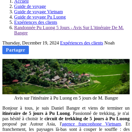
Accueil
Guide de voyage
Guide de voyage Vietnam
Guide de voyage Pu Luong
Expériences des clients
Randonnée Pu Luong 5 Jours - Avis Sur L'itinéraire De M.
Bangre
Thursday, December 19, 2024
Expériences des clients
Noah
Partager
Avis sur l'itinéraire à Pu Luong en 5 jours de M. Bangre
Bonjour à tous, je suis Daniel Bangre et viens de terminer un
itinéraire de 5 jours à Pu Luong
. Passionné de trekking, je n'ai
pas hésité à choisir le
circuit de
trekking de 5 jours à Pu Luong
proposé par Autour Asia, l'
agence francophone Vietnam
. Et
franchement, les paysages là-bas sont à couper le souffle : des