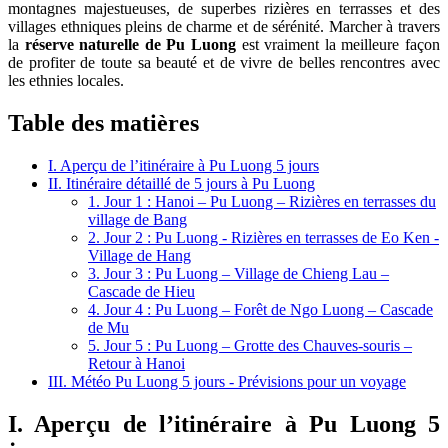
montagnes majestueuses, de superbes rizières en terrasses et des
villages ethniques pleins de charme et de sérénité. Marcher à travers
la
réserve naturelle de Pu Luong
est vraiment la meilleure façon
de profiter de toute sa beauté et de vivre de belles rencontres avec
les ethnies locales.
Table des matières
I. Aperçu de l’itinéraire à Pu Luong 5 jours
II. Itinéraire détaillé de 5 jours à Pu Luong
1. Jour 1 : Hanoi – Pu Luong – Rizières en terrasses du
village de Bang
2. Jour 2 : Pu Luong - Rizières en terrasses de Eo Ken -
Village de Hang
3. Jour 3 : Pu Luong – Village de Chieng Lau –
Cascade de Hieu
4. Jour 4 : Pu Luong – Forêt de Ngo Luong – Cascade
de Mu
5. Jour 5 : Pu Luong – Grotte des Chauves-souris –
Retour à Hanoi
III. Météo Pu Luong 5 jours - Prévisions pour un voyage
I. Aperçu de l’itinéraire à Pu Luong 5