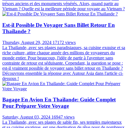
trésors anciens et des monuments vénérés. Alors, quand partir au
Vietnam ? Quelle est la meilleure période pour voyage au Vietnam ?
Est-il Possible De Voyager Sans Billet Retour En
Thaïlande ?
Thursday, August 29, 2024
17172 views
La Thaïlande, avec ses plages paradisiaques, sa cuisine exquise et sa
riche culture, attire chaque année des millions de voyageurs du
monde entier. Pour beaucoup, l'idée de partir à l'aventure sans
contrainte de retour est séduisante. Cependant, la question se pose :
est-il vraiment possible de voyager sans billet retour en Thaïlande ?
Découvrons ensemble la réponse avec Autour Asia dans l'article ci-
dessous !
Bagage En Avion En Thaïlande: Guide Complet
Pour Préparer Votre Voyage
Saturday, August 03, 2024
16947 views
La Thaïlande, avec ses plages de sable fin, ses temples majestueux
et sa cuisine exotique, est une destination de rêve pour de nombreux