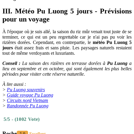
III. Météo Pu Luong 5 jours - Prévisions
pour un voyage
À l'époque où je suis allé, la saison du riz mûr venait tout juste de se
terminer, ce qui est un peu regrettable car je n'ai pas pu voir les
rizières dorées. Cependant, en contrepartie, le
météo Pu Luong 5
jours
était assez frais et sans pluie. Les paysages naturels restaient
tout de même verdoyants et luxuriants.
Conseil :
La saison des rizières en terrasse dorées à
Pu Luong
a
lieu en septembre et en octobre, qui sont également les plus belles
périodes pour visiter cette réserve naturelle.
À lire aussi :
>
Pu Luong souvenirs
>
Guide voyage Pu Luong
>
Circuits nord Vietnam
>
Randonnée Pu Luong
5/5 - (1002 Vote)
Roche
5.0
Excellent