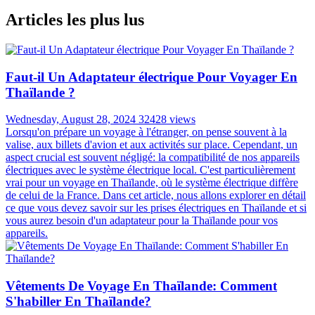
Articles les plus lus
Faut-il Un Adaptateur électrique Pour Voyager En
Thaïlande ?
Wednesday, August 28, 2024
32428 views
Lorsqu'on prépare un voyage à l'étranger, on pense souvent à la
valise, aux billets d'avion et aux activités sur place. Cependant, un
aspect crucial est souvent négligé: la compatibilité de nos appareils
électriques avec le système électrique local. C'est particulièrement
vrai pour un voyage en Thaïlande, où le système électrique diffère
de celui de la France. Dans cet article, nous allons explorer en détail
ce que vous devez savoir sur les prises électriques en Thaïlande et si
vous aurez besoin d'un adaptateur pour la Thaïlande pour vos
appareils.
Vêtements De Voyage En Thaïlande: Comment
S'habiller En Thaïlande?