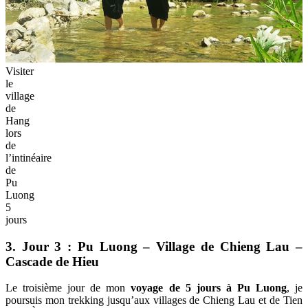
Visiter
le
village
de
Hang
lors
de
l’intinéaire
de
Pu
Luong
5
jours
3. Jour 3 : Pu Luong – Village de Chieng Lau –
Cascade de Hieu
Le troisième jour de mon
voyage de 5 jours à Pu Luong
, je
poursuis mon trekking jusqu’aux villages de Chieng Lau et de Tien