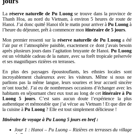
jours
La
réserve naturelle de Pu Luong
se trouve dans la province de
Thanh Hoa, au nord du Vietnam, à environ 5 heures de route de
Hanoi. J’ai donc quitté Hanoi tôt le matin pour arriver à
Pu Luong
à
l’heure du déjeuner, prêt à commencer mon
itinéraire de 5 jours
.
Mon premier ressenti sur la
réserve naturelle de Pu Luong
a été
l’air pur et l’atmosphère paisible, exactement ce dont j’avais besoin
après plusieurs jours dans l’agitation bruyante de Hanoi.
Pu Luong
est un véritable cadeau de la nature, avec sa forêt tropicale préservée
et ses magnifiques rizières en terrasses.
En plus des paysages époustouflants, les ethnies locales sont
incroyablement chaleureux avec les visiteurs. Même si nous ne
parlions pas la même langue, leurs sourires et leur accueil sincère
m’ont touché. J’ai eu de nombreuses occasions d’échanger avec les
habitants en séjournant chez eux tout au long de cet
itinéraire à Pu
Luong 5 jours
. C’est sans aucun doute l’expérience la plus
authentique et mémorable que j’ai vécue au Vietnam ! Et que dire de
la cuisine à
Pu Luong
? Elle est tout simplement délicieuse !
Itinéraire de voyage à Pu Luong 5 jours en bref :
Jour 1 : Hanoi – Pu Luong – Rizières en terrasses du village