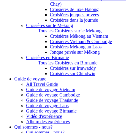
Chay)
Croisières de luxe Halong
Croisières jonques privées
Croisières dans la journée
Croisières sur le Mékong
Tous les Croisières sur le Mékong
Croisières Mékong au Vietnam
Croisières Vietnam & Cambodge
Croisières Mékong au Laos
Jonque privée sur Mékong
Croisières en Birmanie
Tous les Croisières en Birmanie
Croisières sur Irrawaddy
Croisières sur Chindwin
Guide de voyage
All Travel Guide
Guide de voyage Vietnam
Guide de voyage Cambodge
Guide de voyage Thaïlande
Guide de voyage Laos
Guide de voyage Birmanie
Vidéo d'expérience
Album des expériences
Qui sommes - nous?
Qui sommes - nous?