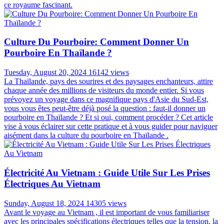
ce royaume fascinant.
Culture Du Pourboire: Comment Donner Un
Pourboire En Thaïlande ?
Tuesday, August 20, 2024
16142 views
La Thaïlande, pays des sourires et des paysages enchanteurs, attire
chaque année des millions de visiteurs du monde entier. Si vous
prévoyez un voyage dans ce magnifique pays d'Asie du Sud-Est,
vous vous êtes peut-être déjà posé la question : faut-il donner un
pourboire en Thaïlande ? Et si oui, comment procéder ? Cet article
vise à vous éclairer sur cette pratique et à vous guider pour naviguer
aisément dans la culture du pourboire en Thaïlande .
Électricité Au Vietnam : Guide Utile Sur Les Prises
Électriques Au Vietnam
Sunday, August 18, 2024
14305 views
Avant le voyage au Vietnam , il est important de vous familiariser
avec les principales spécifications électriques telles que la tension, la