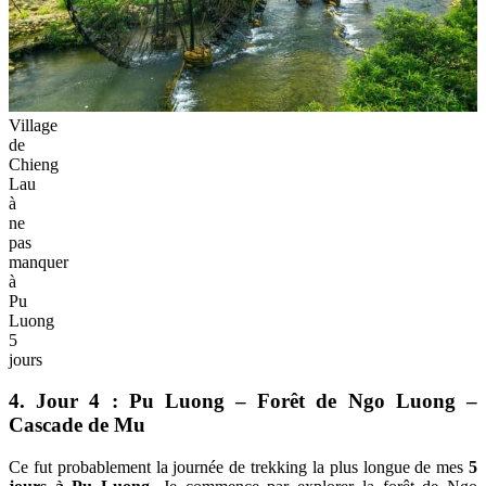
Village
de
Chieng
Lau
à
ne
pas
manquer
à
Pu
Luong
5
jours
4. Jour 4 : Pu Luong – Forêt de Ngo Luong –
Cascade de Mu
Ce fut probablement la journée de trekking la plus longue de mes
5