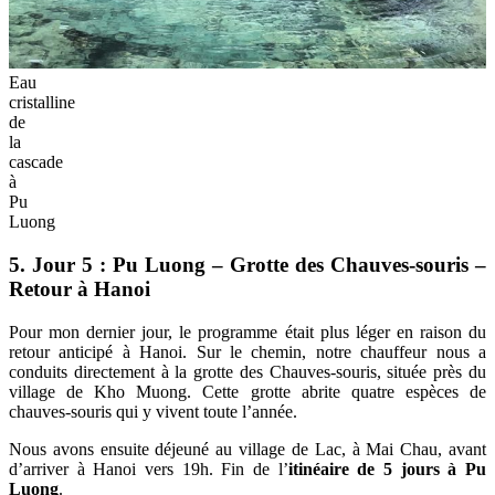
Eau
cristalline
de
la
cascade
à
Pu
Luong
5. Jour 5 : Pu Luong – Grotte des Chauves-souris –
Retour à Hanoi
Pour mon dernier jour, le programme était plus léger en raison du
retour anticipé à Hanoi. Sur le chemin, notre chauffeur nous a
conduits directement à la grotte des Chauves-souris, située près du
village de Kho Muong. Cette grotte abrite quatre espèces de
chauves-souris qui y vivent toute l’année.
Nous avons ensuite déjeuné au village de Lac, à Mai Chau, avant
d’arriver à Hanoi vers 19h. Fin de l’
itinéaire de 5 jours à Pu
Luong
.