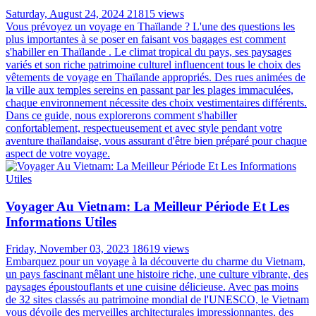
Saturday, August 24, 2024
21815 views
Vous prévoyez un voyage en Thaïlande ? L'une des questions les
plus importantes à se poser en faisant vos bagages est comment
s'habiller en Thaïlande . Le climat tropical du pays, ses paysages
variés et son riche patrimoine culturel influencent tous le choix des
vêtements de voyage en Thaïlande appropriés. Des rues animées de
la ville aux temples sereins en passant par les plages immaculées,
chaque environnement nécessite des choix vestimentaires différents.
Dans ce guide, nous explorerons comment s'habiller
confortablement, respectueusement et avec style pendant votre
aventure thaïlandaise, vous assurant d'être bien préparé pour chaque
aspect de votre voyage.
Voyager Au Vietnam: La Meilleur Période Et Les
Informations Utiles
Friday, November 03, 2023
18619 views
Embarquez pour un voyage à la découverte du charme du Vietnam,
un pays fascinant mêlant une histoire riche, une culture vibrante, des
paysages époustouflants et une cuisine délicieuse. Avec pas moins
de 32 sites classés au patrimoine mondial de l'UNESCO, le Vietnam
vous dévoile des merveilles architecturales impressionnantes, des