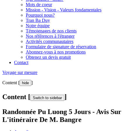
Mots de coeur
Mission - Vision - Valeurs fondamentales
Pourquoi nous?
Tran Ba Duy
Notre équipe
Témoignages de nos clients
Nos références à l'étranger
Activités communautaires
Formulaire de signature de réservation
Abonnez-vous à nos promotions
Obtenez un devis gratuit
Contact
Voyage sur mesure
Content [
]
hide
Content [
]
Switch to sidebar
Randonnée Pu Luong 5 Jours - Avis Sur
L'itinéraire De M. Bangre