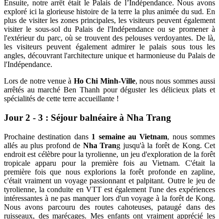
Ensuite, notre arrêt était le Palais de l’Indépendance. Nous avons
exploré ici la glorieuse histoire de la terre la plus animée du sud. En
plus de visiter les zones principales, les visiteurs peuvent également
visiter le sous-sol du Palais de l'Indépendance ou se promener à
l'extérieur du parc, où se trouvent des pelouses verdoyantes. De là,
les visiteurs peuvent également admirer le palais sous tous les
angles, découvrant l'architecture unique et harmonieuse du Palais de
l'Indépendance.
Lors de notre venue à
Ho Chi Minh-Ville
, nous nous sommes aussi
arrêtés au marché Ben Thanh pour déguster les délicieux plats et
spécialités de cette terre accueillante !
Jour 2 - 3 : Séjour balnéaire à Nha Trang
Prochaine destination dans
1 semaine au Vietnam
, nous sommes
allés au plus profond de
Nha Tran
g jusqu'à la forêt de Kong. Cet
endroit est célèbre pour la tyrolienne, un jeu d'exploration de la forêt
tropicale apparu pour la première fois au Vietnam. C'était la
première fois que nous explorions la forêt profonde en zapline,
c'était vraiment un voyage passionnant et palpitant. Outre le jeu de
tyrolienne, la conduite en VTT est également l'une des expériences
intéressantes à ne pas manquer lors d'un voyage à la forêt de Kong.
Nous avons parcouru des routes cahoteuses, pataugé dans des
ruisseaux, des marécages. Mes enfants ont vraiment apprécié les