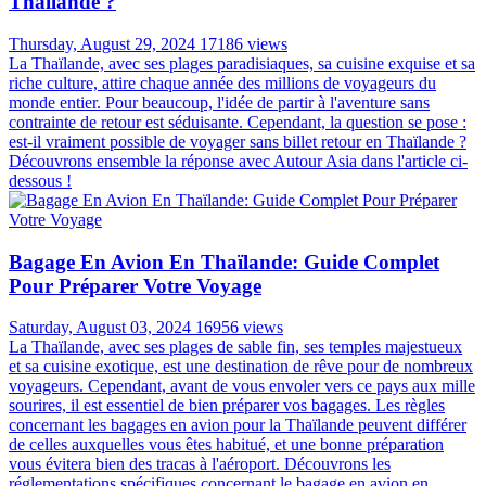
Thaïlande ?
Thursday, August 29, 2024
17186 views
La Thaïlande, avec ses plages paradisiaques, sa cuisine exquise et sa
riche culture, attire chaque année des millions de voyageurs du
monde entier. Pour beaucoup, l'idée de partir à l'aventure sans
contrainte de retour est séduisante. Cependant, la question se pose :
est-il vraiment possible de voyager sans billet retour en Thaïlande ?
Découvrons ensemble la réponse avec Autour Asia dans l'article ci-
dessous !
Bagage En Avion En Thaïlande: Guide Complet
Pour Préparer Votre Voyage
Saturday, August 03, 2024
16956 views
La Thaïlande, avec ses plages de sable fin, ses temples majestueux
et sa cuisine exotique, est une destination de rêve pour de nombreux
voyageurs. Cependant, avant de vous envoler vers ce pays aux mille
sourires, il est essentiel de bien préparer vos bagages. Les règles
concernant les bagages en avion pour la Thaïlande peuvent différer
de celles auxquelles vous êtes habitué, et une bonne préparation
vous évitera bien des tracas à l'aéroport. Découvrons les
réglementations spécifiques concernant le bagage en avion en