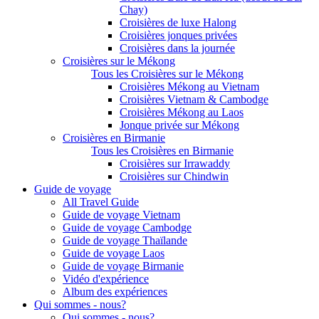
Chay)
Croisières de luxe Halong
Croisières jonques privées
Croisières dans la journée
Croisières sur le Mékong
Tous les Croisières sur le Mékong
Croisières Mékong au Vietnam
Croisières Vietnam & Cambodge
Croisières Mékong au Laos
Jonque privée sur Mékong
Croisières en Birmanie
Tous les Croisières en Birmanie
Croisières sur Irrawaddy
Croisières sur Chindwin
Guide de voyage
All Travel Guide
Guide de voyage Vietnam
Guide de voyage Cambodge
Guide de voyage Thaïlande
Guide de voyage Laos
Guide de voyage Birmanie
Vidéo d'expérience
Album des expériences
Qui sommes - nous?
Qui sommes - nous?