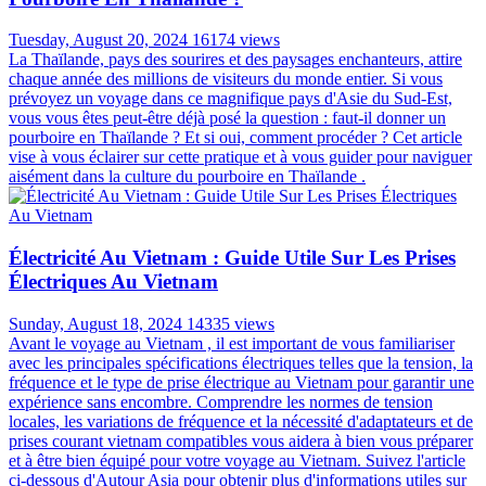
Tuesday, August 20, 2024
16174 views
La Thaïlande, pays des sourires et des paysages enchanteurs, attire
chaque année des millions de visiteurs du monde entier. Si vous
prévoyez un voyage dans ce magnifique pays d'Asie du Sud-Est,
vous vous êtes peut-être déjà posé la question : faut-il donner un
pourboire en Thaïlande ? Et si oui, comment procéder ? Cet article
vise à vous éclairer sur cette pratique et à vous guider pour naviguer
aisément dans la culture du pourboire en Thaïlande .
Électricité Au Vietnam : Guide Utile Sur Les Prises
Électriques Au Vietnam
Sunday, August 18, 2024
14335 views
Avant le voyage au Vietnam , il est important de vous familiariser
avec les principales spécifications électriques telles que la tension, la
fréquence et le type de prise électrique au Vietnam pour garantir une
expérience sans encombre. Comprendre les normes de tension
locales, les variations de fréquence et la nécessité d'adaptateurs et de
prises courant vietnam compatibles vous aidera à bien vous préparer
et à être bien équipé pour votre voyage au Vietnam. Suivez l'article
ci-dessous d'Autour Asia pour obtenir plus d'informations utiles sur