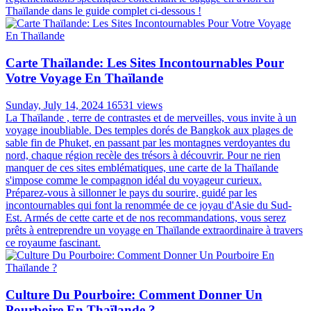
Thaïlande dans le guide complet ci-dessous !
Carte Thaïlande: Les Sites Incontournables Pour
Votre Voyage En Thaïlande
Sunday, July 14, 2024
16531 views
La Thaïlande , terre de contrastes et de merveilles, vous invite à un
voyage inoubliable. Des temples dorés de Bangkok aux plages de
sable fin de Phuket, en passant par les montagnes verdoyantes du
nord, chaque région recèle des trésors à découvrir. Pour ne rien
manquer de ces sites emblématiques, une carte de la Thaïlande
s'impose comme le compagnon idéal du voyageur curieux.
Préparez-vous à sillonner le pays du sourire, guidé par les
incontournables qui font la renommée de ce joyau d'Asie du Sud-
Est. Armés de cette carte et de nos recommandations, vous serez
prêts à entreprendre un voyage en Thaïlande extraordinaire à travers
ce royaume fascinant.
Culture Du Pourboire: Comment Donner Un
Pourboire En Thaïlande ?