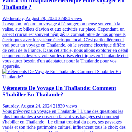
Faut-il Un Adaptateur électrique Pour Voyager En
Thaïlande ?
Wednesday, August 28, 2024
32484 views
Lorsqu'on prépare un voyage à l'étranger, on pense souvent à la
valise, aux billets d'avion et aux activités sur place. Cependant, un
aspect crucial est souvent négligé: la compatibilité de nos appareils
électriques avec le système électrique local. C'est particulièrement
vrai pour un voyage en Thaïlande, où le système électrique diffère
de celui de la France. Dans cet article, nous allons explorer en détail
ce que vous devez savoir sur les prises électriques en Thaïlande et si
vous aurez besoin d'un adaptateur pour la Thaïlande pour vos
appareils.
Vêtements De Voyage En Thaïlande: Comment
S'habiller En Thaïlande?
Saturday, August 24, 2024
21839 views
Vous prévoyez un voyage en Thaïlande ? L'une des questions les
plus importantes à se poser en faisant vos bagages est comment
s'habiller en Thaïlande . Le climat tropical du pays, ses paysages
variés et son riche patrimoine culturel influencent tous le choix des