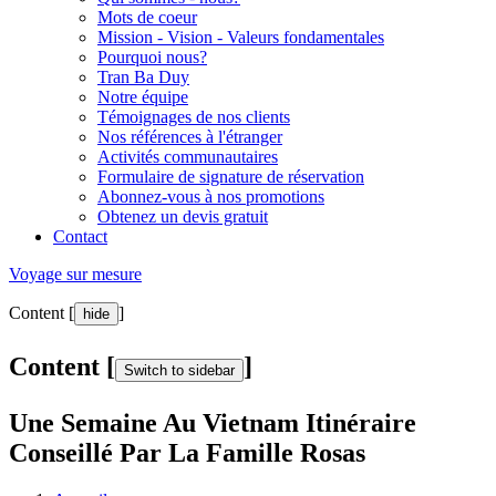
Mots de coeur
Mission - Vision - Valeurs fondamentales
Pourquoi nous?
Tran Ba Duy
Notre équipe
Témoignages de nos clients
Nos références à l'étranger
Activités communautaires
Formulaire de signature de réservation
Abonnez-vous à nos promotions
Obtenez un devis gratuit
Contact
Voyage sur mesure
Content [
]
hide
Content [
]
Switch to sidebar
Une Semaine Au Vietnam Itinéraire
Conseillé Par La Famille Rosas