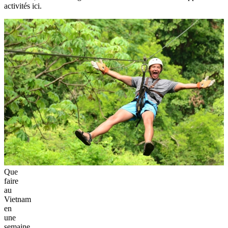
activités ici.
Que
faire
au
Vietnam
en
une
semaine