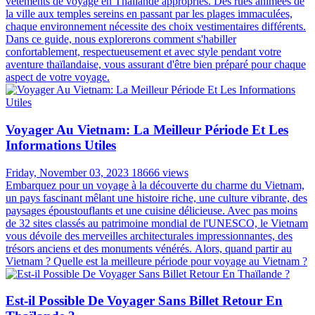
vêtements de voyage en Thaïlande appropriés. Des rues animées de
la ville aux temples sereins en passant par les plages immaculées,
chaque environnement nécessite des choix vestimentaires différents.
Dans ce guide, nous explorerons comment s'habiller
confortablement, respectueusement et avec style pendant votre
aventure thaïlandaise, vous assurant d'être bien préparé pour chaque
aspect de votre voyage.
Voyager Au Vietnam: La Meilleur Période Et Les
Informations Utiles
Friday, November 03, 2023
18666 views
Embarquez pour un voyage à la découverte du charme du Vietnam,
un pays fascinant mêlant une histoire riche, une culture vibrante, des
paysages époustouflants et une cuisine délicieuse. Avec pas moins
de 32 sites classés au patrimoine mondial de l'UNESCO, le Vietnam
vous dévoile des merveilles architecturales impressionnantes, des
trésors anciens et des monuments vénérés. Alors, quand partir au
Vietnam ? Quelle est la meilleure période pour voyage au Vietnam ?
Est-il Possible De Voyager Sans Billet Retour En