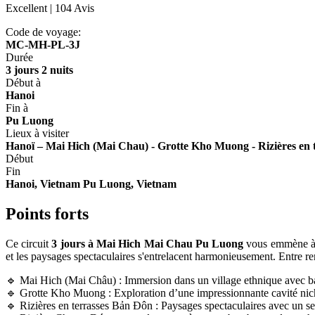
Excellent
| 104 Avis
Code de voyage:
MC-MH-PL-3J
Durée
3 jours 2 nuits
Début à
Hanoi
Fin à
Pu Luong
Lieux à visiter
Hanoï – Mai Hich (Mai Chau) - Grotte Kho Muong - Rizières en 
Début
Fin
Hanoi, Vietnam
Pu Luong, Vietnam
Points forts
Ce circuit
3 jours à Mai Hich Mai Chau Pu Luong
vous emmène à l
et les paysages spectaculaires s'entrelacent harmonieusement. Entre 
🔹 Mai Hich (Mai Châu) : Immersion dans un village ethnique avec balad
🔹 Grotte Kho Muong : Exploration d’une impressionnante cavité ni
🔹 Rizières en terrasses Bản Đôn : Paysages spectaculaires avec un sen