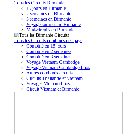
Tous les Circuits Birmanie
15 jours en Birmanie
2 semaines en Birmanie
3 semaines en Birmanie
Voyage sur mesure Birmanie
Mini-circuits en Birmanie
Tous les Circuits combinés des pays
Combiné en 15 jours
Combiné en 2 semaines
Combiné en 3 semaines
Voyage Vietnam Cambodge
Voyage Vietnam Cambodge Laos
Autres combinés circuits
Circuits Thaïlande et Vietnam
Voyages Vietnam Laos
Circuit Vietnam et Birmanie