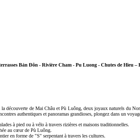
terrasses Bản Đôn - Rivière Cham - Pu Luong - Chutes de Hieu –
a découverte de Mai Châu et Pù Luông, deux joyaux naturels du Nord-Ou
rencontres authentiques et panoramas grandioses, plongez dans un voyag
es à pied ou à vélo à travers rizières et maisons traditionnelles.
chée au cœur de Pù Luông.
tier en forme de "S" serpentant à travers les cultures.