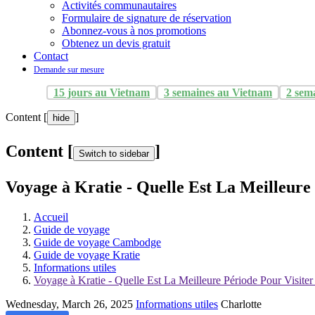
Activités communautaires
Formulaire de signature de réservation
Abonnez-vous à nos promotions
Obtenez un devis gratuit
Contact
Demande sur mesure
15 jours au Vietnam
3 semaines au Vietnam
2 sem
Content [
]
hide
Content [
]
Switch to sidebar
Voyage à Kratie - Quelle Est La Meilleure
Accueil
Guide de voyage
Guide de voyage Cambodge
Guide de voyage Kratie
Informations utiles
Voyage à Kratie - Quelle Est La Meilleure Période Pour Visiter
Wednesday, March 26, 2025
Informations utiles
Charlotte