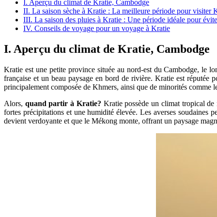
I. Aperçu du climat de Kratie, Cambodge
II. La saison sèche à Kratie : La meilleure période pour visiter 
III. La saison des pluies à Kratie : Une période idéale pour évite
IV. Conseils de voyage pour un voyage à Kratie
I. Aperçu du climat de Kratie, Cambodge
Kratie est une petite province située au nord-est du Cambodge, le lo
française et un beau paysage en bord de rivière. Kratie est réputée 
principalement composée de Khmers, ainsi que de minorités comme les
Alors,
quand partir à Kratie?
Kratie possède un climat tropical de 
fortes précipitations et une humidité élevée. Les averses soudaines pe
devient verdoyante et que le Mékong monte, offrant un paysage magn