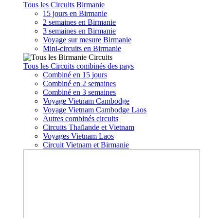
Tous les Circuits Birmanie
15 jours en Birmanie
2 semaines en Birmanie
3 semaines en Birmanie
Voyage sur mesure Birmanie
Mini-circuits en Birmanie
Tous les Circuits combinés des pays
Combiné en 15 jours
Combiné en 2 semaines
Combiné en 3 semaines
Voyage Vietnam Cambodge
Voyage Vietnam Cambodge Laos
Autres combinés circuits
Circuits Thaïlande et Vietnam
Voyages Vietnam Laos
Circuit Vietnam et Birmanie