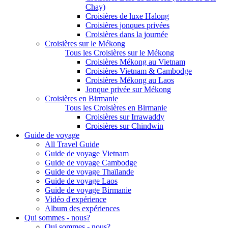
Chay)
Croisières de luxe Halong
Croisières jonques privées
Croisières dans la journée
Croisières sur le Mékong
Tous les Croisières sur le Mékong
Croisières Mékong au Vietnam
Croisières Vietnam & Cambodge
Croisières Mékong au Laos
Jonque privée sur Mékong
Croisières en Birmanie
Tous les Croisières en Birmanie
Croisières sur Irrawaddy
Croisières sur Chindwin
Guide de voyage
All Travel Guide
Guide de voyage Vietnam
Guide de voyage Cambodge
Guide de voyage Thaïlande
Guide de voyage Laos
Guide de voyage Birmanie
Vidéo d'expérience
Album des expériences
Qui sommes - nous?
Qui sommes - nous?