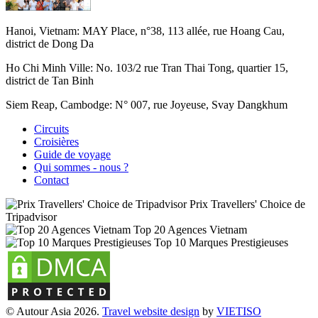
Hanoi, Vietnam:
MAY Place, n°38, 113 allée, rue Hoang Cau,
district de Dong Da
Ho Chi Minh Ville:
No. 103/2 rue Tran Thai Tong, quartier 15,
district de Tan Binh
Siem Reap, Cambodge:
N° 007, rue Joyeuse, Svay Dangkhum
Circuits
Croisières
Guide de voyage
Qui sommes - nous ?
Contact
Prix Travellers' Choice de
Tripadvisor
Top 20 Agences Vietnam
Top 10 Marques Prestigieuses
© Autour Asia 2026.
Travel website design
by
VIET
ISO