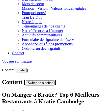
Mots de coeur
Mission - Vision - Valeurs fondamentales
Pourquoi nous?
Tran Ba Duy
Notre équipe
Témoignages de nos clients
Nos références à l'étranger
Activités communautaires
Formulaire de signature de réservation
Abonnez-vous à nos promotions
Obtenez un devis gratuit
Contact
Voyage sur mesure
Content [
]
hide
Content [
]
Switch to sidebar
Où Manger à Kratie? Top 6 Meilleurs
Restaurants à Kratie Cambodge