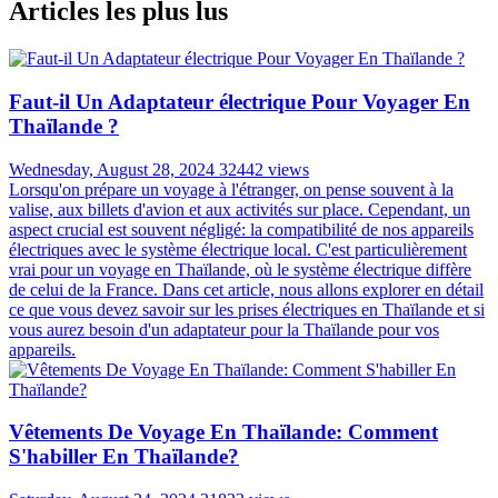
Articles les plus lus
Faut-il Un Adaptateur électrique Pour Voyager En
Thaïlande ?
Wednesday, August 28, 2024
32442 views
Lorsqu'on prépare un voyage à l'étranger, on pense souvent à la
valise, aux billets d'avion et aux activités sur place. Cependant, un
aspect crucial est souvent négligé: la compatibilité de nos appareils
électriques avec le système électrique local. C'est particulièrement
vrai pour un voyage en Thaïlande, où le système électrique diffère
de celui de la France. Dans cet article, nous allons explorer en détail
ce que vous devez savoir sur les prises électriques en Thaïlande et si
vous aurez besoin d'un adaptateur pour la Thaïlande pour vos
appareils.
Vêtements De Voyage En Thaïlande: Comment
S'habiller En Thaïlande?