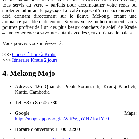
tous servis au verre – parfaits pour accompagner votre repas ou
siroter en admirant le paysage. Le café dispose d’un espace ouvert et
aéré donnant directement sur le fleuve Mékong, créant une
ambiance paisible et détendue. Si vous venez au bon moment, vous
pourrez profiter de l’un des plus beaux couchers de soleil de Kratie
– une expérience à savourer autant avec les yeux qu’avec le palais.
Vous pouvez vous intéresser à:
>>>
Choses à faire à Kratie
>>>
Itinéraire Kratie 2 jours
4. Mekong Mojo
Adresse: 426 Quai de Preah Soramarith, Krong Kracheh,
Kratie, Cambodia
Tel: +855 86 606 330
Google Maps:
https://maps.app.goo.gl/kWttfWgaYNZKaLYs9
Horaire d'ouverture: 11:00–22:00