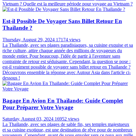
Vietnam ? Quelle est la meilleure période pour voyage au Vietnam ?
Est-il Possible De Voyager Sans Billet Retour En
Thaïlande ?
Thursday, August 29, 2024
17174 views
La Thaïlande, avec ses plages paradisiaques, sa cuisine exquise et sa
riche culture, attire chaque année des millions de voyageurs du
monde entier. Pour beaucoup, l'idée de partir à l'aventure sans
contrainte de retour est séduisante. Cependant, la question se pose :
est-il vraiment possible de voyager sans billet retour en Thaïlande ?
Découvrons ensemble la réponse avec Autour Asia dans l'article ci-
dessous !
Bagage En Avion En Thaïlande: Guide Complet
Pour Préparer Votre Voyage
Saturday, August 03, 2024
16952 views
La Thaïlande, avec ses plages de sable fin, ses temples majestueux
et sa cuisine exotique, est une destination de rêve pour de nombreux
voyageurs. Cependant, avant de vous envoler vers ce pays aux mille