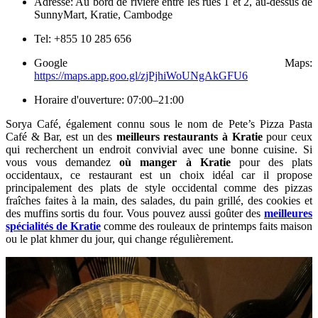
Adresse: Au bord de rivière entre les rues 1 et 2, au-dessus de
SunnyMart, Kratie, Cambodge
Tel: +855 10 285 656
Google Maps:
https://maps.app.goo.gl/zjPjhiWoUNgAkGFU6
Horaire d'ouverture: 07:00–21:00
Sorya Café, également connu sous le nom de Pete’s Pizza Pasta
Café & Bar, est un des
meilleurs restaurants à Kratie
pour ceux
qui recherchent un endroit convivial avec une bonne cuisine. Si
vous vous demandez
où manger à Kratie
pour des plats
occidentaux, ce restaurant est un choix idéal car il propose
principalement des plats de style occidental comme des pizzas
fraîches faites à la main, des salades, du pain grillé, des cookies et
des muffins sortis du four. Vous pouvez aussi goûter des
meilleures
spécialités de Kratie
comme des rouleaux de printemps faits maison
ou le plat khmer du jour, qui change régulièrement.