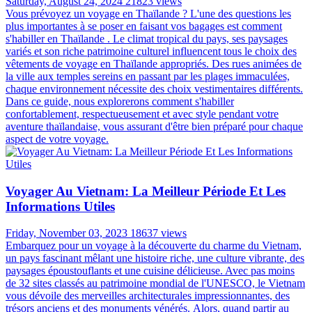
Saturday, August 24, 2024
21823 views
Vous prévoyez un voyage en Thaïlande ? L'une des questions les
plus importantes à se poser en faisant vos bagages est comment
s'habiller en Thaïlande . Le climat tropical du pays, ses paysages
variés et son riche patrimoine culturel influencent tous le choix des
vêtements de voyage en Thaïlande appropriés. Des rues animées de
la ville aux temples sereins en passant par les plages immaculées,
chaque environnement nécessite des choix vestimentaires différents.
Dans ce guide, nous explorerons comment s'habiller
confortablement, respectueusement et avec style pendant votre
aventure thaïlandaise, vous assurant d'être bien préparé pour chaque
aspect de votre voyage.
Voyager Au Vietnam: La Meilleur Période Et Les
Informations Utiles
Friday, November 03, 2023
18637 views
Embarquez pour un voyage à la découverte du charme du Vietnam,
un pays fascinant mêlant une histoire riche, une culture vibrante, des
paysages époustouflants et une cuisine délicieuse. Avec pas moins
de 32 sites classés au patrimoine mondial de l'UNESCO, le Vietnam
vous dévoile des merveilles architecturales impressionnantes, des
trésors anciens et des monuments vénérés. Alors, quand partir au