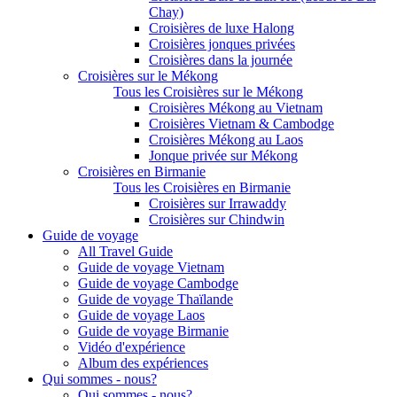
Chay)
Croisières de luxe Halong
Croisières jonques privées
Croisières dans la journée
Croisières sur le Mékong
Tous les Croisières sur le Mékong
Croisières Mékong au Vietnam
Croisières Vietnam & Cambodge
Croisières Mékong au Laos
Jonque privée sur Mékong
Croisières en Birmanie
Tous les Croisières en Birmanie
Croisières sur Irrawaddy
Croisières sur Chindwin
Guide de voyage
All Travel Guide
Guide de voyage Vietnam
Guide de voyage Cambodge
Guide de voyage Thaïlande
Guide de voyage Laos
Guide de voyage Birmanie
Vidéo d'expérience
Album des expériences
Qui sommes - nous?
Qui sommes - nous?