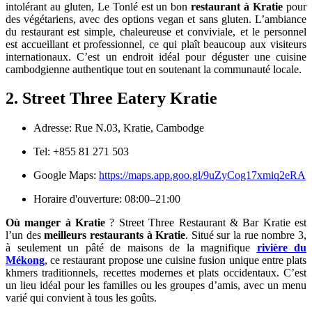
intolérant au gluten, Le Tonlé est un bon
restaurant à Kratie
pour
des végétariens, avec des options vegan et sans gluten. L’ambiance
du restaurant est simple, chaleureuse et conviviale, et le personnel
est accueillant et professionnel, ce qui plaît beaucoup aux visiteurs
internationaux. C’est un endroit idéal pour déguster une cuisine
cambodgienne authentique tout en soutenant la communauté locale.
2. Street Three Eatery Kratie
Adresse: Rue N.03, Kratie, Cambodge
Tel: +855 81 271 503
Google Maps:
https://maps.app.goo.gl/9uZyCog17xmiq2eRA
Horaire d'ouverture: 08:00–21:00
Où manger à Kratie
? Street Three Restaurant & Bar Kratie est
l’un des
meilleurs restaurants à Kratie
. Situé sur la rue nombre 3,
à seulement un pâté de maisons de la magnifique
rivière du
Mékong
, ce restaurant propose une cuisine fusion unique entre plats
khmers traditionnels, recettes modernes et plats occidentaux. C’est
un lieu idéal pour les familles ou les groupes d’amis, avec un menu
varié qui convient à tous les goûts.