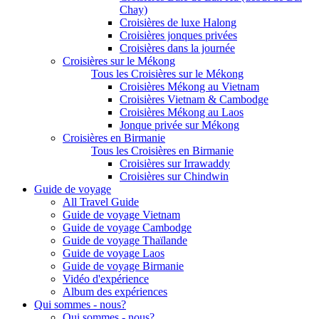
Chay)
Croisières de luxe Halong
Croisières jonques privées
Croisières dans la journée
Croisières sur le Mékong
Tous les Croisières sur le Mékong
Croisières Mékong au Vietnam
Croisières Vietnam & Cambodge
Croisières Mékong au Laos
Jonque privée sur Mékong
Croisières en Birmanie
Tous les Croisières en Birmanie
Croisières sur Irrawaddy
Croisières sur Chindwin
Guide de voyage
All Travel Guide
Guide de voyage Vietnam
Guide de voyage Cambodge
Guide de voyage Thaïlande
Guide de voyage Laos
Guide de voyage Birmanie
Vidéo d'expérience
Album des expériences
Qui sommes - nous?
Qui sommes - nous?