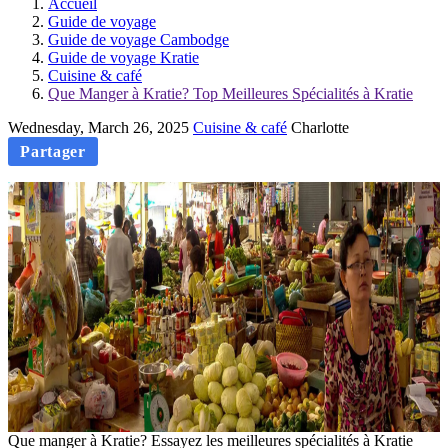
Accueil
Guide de voyage
Guide de voyage Cambodge
Guide de voyage Kratie
Cuisine & café
Que Manger à Kratie? Top Meilleures Spécialités à Kratie
Wednesday, March 26, 2025
Cuisine & café
Charlotte
Partager
Que manger à Kratie? Essayez les meilleures spécialités à Kratie