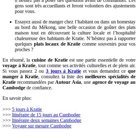
n’hésitez pas à poser des questions avant de commander. Les
gens sont très accueillants et feront volontiers des ajustements
pour vous.
Essayez aussi de manger chez l’habitant ou dans un homestay
au bord du Mékong, une belle occasion de goûter des plats
maison tout en découvrant la culture locale et l’hospitalité
chaleureuse des habitants de Kratie. N’hésitez pas à rapporter
quelques
plats locaux de Kratie
comme souvenirs pour vos
proches ?
En résumé, la
cuisine de Kratie
est une partie essentielle de votre
voyage à Kratie
, tout comme ses activités culturelles et de plein air.
Si vous passez 2 ou
3 jours à Kratie
et vous demandez ce
que
manger à Kratie
, consultez la liste des
meilleures spécialités de
Kratie
recommandées par
Autour Asia
, une
agence de voyage au
Cambodge
de confiance.
En savoir plus:
>>>
5 jours à Kratie
>>>
Itinéraire de 15 jours au Cambodge
>>>
Itinéraire deux semaines Cambodge
>>>
Voyage sur mesure Cambodge