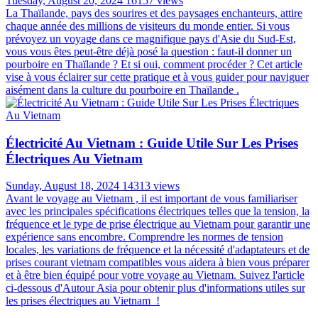
Tuesday, August 20, 2024
16157 views
La Thaïlande, pays des sourires et des paysages enchanteurs, attire
chaque année des millions de visiteurs du monde entier. Si vous
prévoyez un voyage dans ce magnifique pays d'Asie du Sud-Est,
vous vous êtes peut-être déjà posé la question : faut-il donner un
pourboire en Thaïlande ? Et si oui, comment procéder ? Cet article
vise à vous éclairer sur cette pratique et à vous guider pour naviguer
aisément dans la culture du pourboire en Thaïlande .
Électricité Au Vietnam : Guide Utile Sur Les Prises
Électriques Au Vietnam
Sunday, August 18, 2024
14313 views
Avant le voyage au Vietnam , il est important de vous familiariser
avec les principales spécifications électriques telles que la tension, la
fréquence et le type de prise électrique au Vietnam pour garantir une
expérience sans encombre. Comprendre les normes de tension
locales, les variations de fréquence et la nécessité d'adaptateurs et de
prises courant vietnam compatibles vous aidera à bien vous préparer
et à être bien équipé pour votre voyage au Vietnam. Suivez l'article
ci-dessous d'Autour Asia pour obtenir plus d'informations utiles sur
les prises électriques au Vietnam !