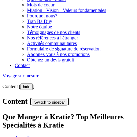
Mots de coeur
Mission - Vision - Valeurs fondamentales
Pourquoi nous?
Tran Ba Duy
Notre équipe
Témoignages de nos clients
Nos références à l'étranger
Activités communautaires
Formulaire de signature de réservation
Abonnez-vous à nos promotions
Obtenez un devis gratuit
Contact
Voyage sur mesure
Content [
]
hide
Content [
]
Switch to sidebar
Que Manger à Kratie? Top Meilleures
Spécialités à Kratie