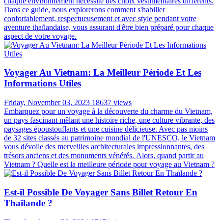
chaque environnement nécessite des choix vestimentaires différents.
Dans ce guide, nous explorerons comment s'habiller
confortablement, respectueusement et avec style pendant votre
aventure thaïlandaise, vous assurant d'être bien préparé pour chaque
aspect de votre voyage.
Voyager Au Vietnam: La Meilleur Période Et Les
Informations Utiles
Friday, November 03, 2023
18637 views
Embarquez pour un voyage à la découverte du charme du Vietnam,
un pays fascinant mêlant une histoire riche, une culture vibrante, des
paysages époustouflants et une cuisine délicieuse. Avec pas moins
de 32 sites classés au patrimoine mondial de l'UNESCO, le Vietnam
vous dévoile des merveilles architecturales impressionnantes, des
trésors anciens et des monuments vénérés. Alors, quand partir au
Vietnam ? Quelle est la meilleure période pour voyage au Vietnam ?
Est-il Possible De Voyager Sans Billet Retour En
Thaïlande ?