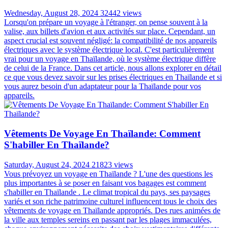
Wednesday, August 28, 2024
32442 views
Lorsqu'on prépare un voyage à l'étranger, on pense souvent à la
valise, aux billets d'avion et aux activités sur place. Cependant, un
aspect crucial est souvent négligé: la compatibilité de nos appareils
électriques avec le système électrique local. C'est particulièrement
vrai pour un voyage en Thaïlande, où le système électrique diffère
de celui de la France. Dans cet article, nous allons explorer en détail
ce que vous devez savoir sur les prises électriques en Thaïlande et si
vous aurez besoin d'un adaptateur pour la Thaïlande pour vos
appareils.
Vêtements De Voyage En Thaïlande: Comment
S'habiller En Thaïlande?
Saturday, August 24, 2024
21823 views
Vous prévoyez un voyage en Thaïlande ? L'une des questions les
plus importantes à se poser en faisant vos bagages est comment
s'habiller en Thaïlande . Le climat tropical du pays, ses paysages
variés et son riche patrimoine culturel influencent tous le choix des
vêtements de voyage en Thaïlande appropriés. Des rues animées de
la ville aux temples sereins en passant par les plages immaculées,