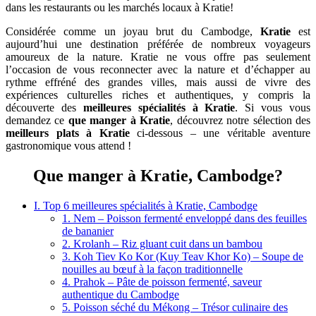
dans les restaurants ou les marchés locaux à Kratie!
Considérée comme un joyau brut du Cambodge,
Kratie
est
aujourd’hui une destination préférée de nombreux voyageurs
amoureux de la nature. Kratie ne vous offre pas seulement
l’occasion de vous reconnecter avec la nature et d’échapper au
rythme effréné des grandes villes, mais aussi de vivre des
expériences culturelles riches et authentiques, y compris la
découverte des
meilleures spécialités à Kratie
. Si vous vous
demandez ce
que manger à Kratie
, découvrez notre sélection des
meilleurs plats à Kratie
ci-dessous – une véritable aventure
gastronomique vous attend !
Que manger à Kratie, Cambodge?
I. Top 6 meilleures spécialités à Kratie, Cambodge
1. Nem – Poisson fermenté enveloppé dans des feuilles
de bananier
2. Krolanh – Riz gluant cuit dans un bambou
3. Koh Tiev Ko Kor (Kuy Teav Khor Ko) – Soupe de
nouilles au bœuf à la façon traditionnelle
4. Prahok – Pâte de poisson fermenté, saveur
authentique du Cambodge
5. Poisson séché du Mékong – Trésor culinaire des