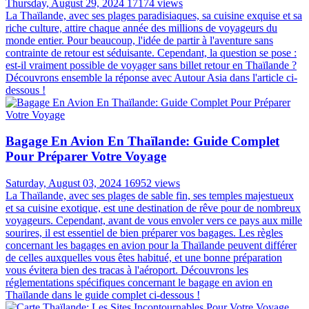
Thursday, August 29, 2024
17174 views
La Thaïlande, avec ses plages paradisiaques, sa cuisine exquise et sa
riche culture, attire chaque année des millions de voyageurs du
monde entier. Pour beaucoup, l'idée de partir à l'aventure sans
contrainte de retour est séduisante. Cependant, la question se pose :
est-il vraiment possible de voyager sans billet retour en Thaïlande ?
Découvrons ensemble la réponse avec Autour Asia dans l'article ci-
dessous !
Bagage En Avion En Thaïlande: Guide Complet
Pour Préparer Votre Voyage
Saturday, August 03, 2024
16952 views
La Thaïlande, avec ses plages de sable fin, ses temples majestueux
et sa cuisine exotique, est une destination de rêve pour de nombreux
voyageurs. Cependant, avant de vous envoler vers ce pays aux mille
sourires, il est essentiel de bien préparer vos bagages. Les règles
concernant les bagages en avion pour la Thaïlande peuvent différer
de celles auxquelles vous êtes habitué, et une bonne préparation
vous évitera bien des tracas à l'aéroport. Découvrons les
réglementations spécifiques concernant le bagage en avion en
Thaïlande dans le guide complet ci-dessous !