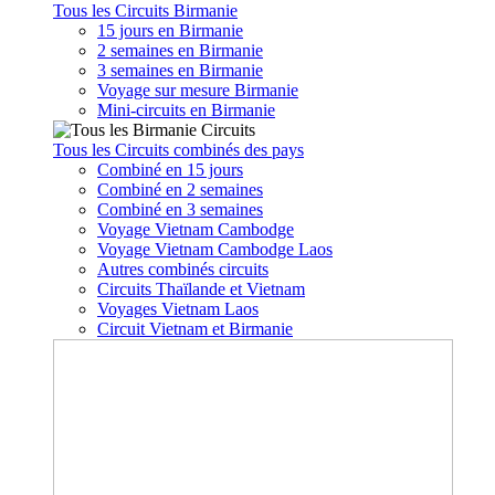
Tous les Circuits Birmanie
15 jours en Birmanie
2 semaines en Birmanie
3 semaines en Birmanie
Voyage sur mesure Birmanie
Mini-circuits en Birmanie
Tous les Circuits combinés des pays
Combiné en 15 jours
Combiné en 2 semaines
Combiné en 3 semaines
Voyage Vietnam Cambodge
Voyage Vietnam Cambodge Laos
Autres combinés circuits
Circuits Thaïlande et Vietnam
Voyages Vietnam Laos
Circuit Vietnam et Birmanie