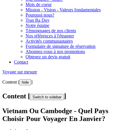
Mots de coeur
Mission - Vision - Valeurs fondamentales
Pourquoi nous?
Tran Ba Duy
Notre équipe
Témoignages de nos clients
Nos références à l'étranger
Activités communautaires
Formulaire de signature de réservation
Abonnez-vous à nos promotions
Obtenez un devis gratuit
Contact
Voyage sur mesure
Content [
]
hide
Content [
]
Switch to sidebar
Vietnam Ou Cambodge - Quel Pays
Choisir Pour Voyager En Janvier?