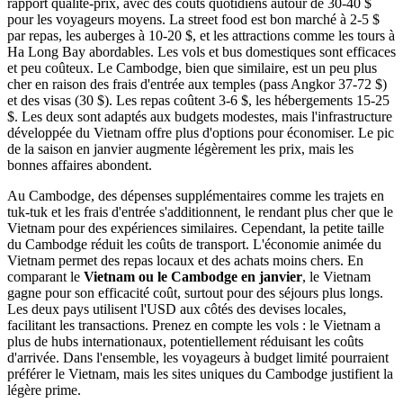
avec tuba et les sauts d'île en île.
Kampot : Plantations de poivre, charme au bord du fleuve et
architecture coloniale française. Profitez des excursions en
bateau et des fruits de mer frais par temps doux.
Articles connexes :
Voyager seule au Cambodge pendant 21 jours
en janvier
III. Le Vietnam ou le Cambodge est-il
moins cher en janvier ?
Le budget joue un rôle clé dans la décision entre le
Vietnam ou le
Cambodge en janvier
. Le Vietnam offre généralement un meilleur
rapport qualité-prix, avec des coûts quotidiens autour de 30-40 $
pour les voyageurs moyens. La street food est bon marché à 2-5 $
par repas, les auberges à 10-20 $, et les attractions comme les tours à
Ha Long Bay abordables. Les vols et bus domestiques sont efficaces
et peu coûteux. Le Cambodge, bien que similaire, est un peu plus
cher en raison des frais d'entrée aux temples (pass Angkor 37-72 $)
et des visas (30 $). Les repas coûtent 3-6 $, les hébergements 15-25
$. Les deux sont adaptés aux budgets modestes, mais l'infrastructure
développée du Vietnam offre plus d'options pour économiser. Le pic
de la saison en janvier augmente légèrement les prix, mais les