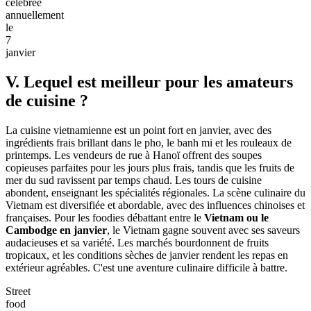
pied du Palais Royal et des marchés enrichissants.
Rituels bouddhistes et méditation aux temples : À Angkor Wat
ou aux wats locaux, participez à des offrandes d'aumônes ou à
de courtes sessions de méditation. Cela offre une profondeur
spirituelle, reflétant la vie quotidienne décontractée et centrée
sur la foi au Cambodge.
Journée
de
la
Victoire
sur
le
Génocide,
célébrée
annuellement
le
7
janvier
V. Lequel est meilleur pour les amateurs
de cuisine ?