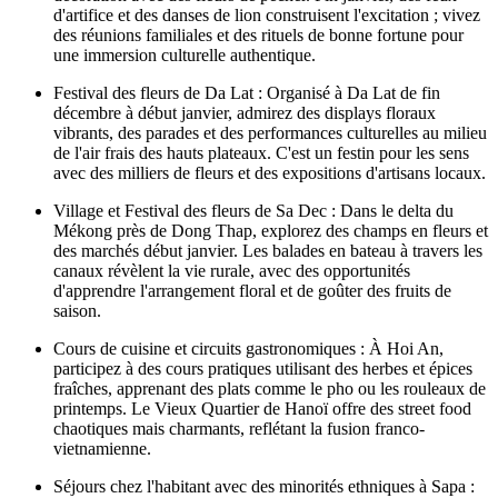
1. Meilleures expériences culturelles au Vietnam en
janvier
Janvier au Vietnam
bourdonne d'énergie pré-Tet, alors que le
Nouvel An lunaire (tombant le 17 février 2026) approche, avec les
familles préparant des décorations, des aliments et des rituels. Le
temps plus frais du nord (15-20°C/59-68°F) améliore les visites de
temples et de marchés, tandis que la chaleur du sud (25-30°C/77-
86°F) soutient les activités en extérieur. Attendez-vous à des festivals
de fleurs et des événements communautaires ajoutant de la couleur.
Préparations et célébrations du Tet : Rejoignez les locaux à
Hanoï ou Ho Chi Minh-Ville pour les achats au marché, la
fabrication de banh chung (gâteaux de riz gluant) et la
décoration avec des fleurs de pêcher. Fin janvier, des feux
d'artifice et des danses de lion construisent l'excitation ; vivez
des réunions familiales et des rituels de bonne fortune pour
une immersion culturelle authentique.
Festival des fleurs de Da Lat : Organisé à Da Lat de fin
décembre à début janvier, admirez des displays floraux
vibrants, des parades et des performances culturelles au milieu
de l'air frais des hauts plateaux. C'est un festin pour les sens
avec des milliers de fleurs et des expositions d'artisans locaux.