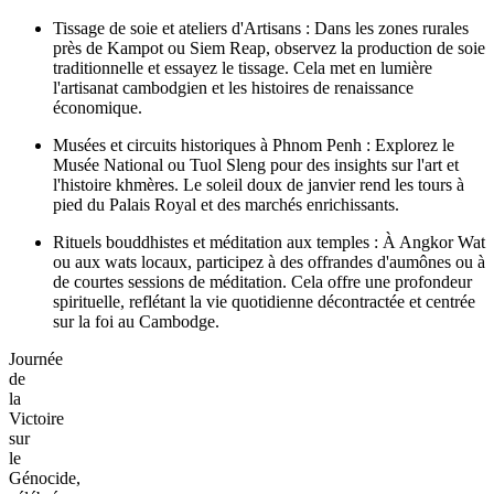
Khmers Rouges. C'est un mélange poignant de souvenir et de
fierté nationale, avec des performances culturelles et des
rassemblements communautaires.
Spectacles de Danse Traditionnelle Apsara : À Siem Reap,
regardez des performances gracieuses d'Apsara dépeignant
des mythes anciens, souvent avec des dîners buffets. Ces
danses reconnues par l'UNESCO incarnent l'élégance et la
spiritualité khmères.
Villages flottants sur le Tonlé Sap : Visitez Kompong Luong
ou des endroits similaires pour des tours en bateau révélant la
vie sur pilotis, les traditions de pêche et les marchés.
Interagissez avec les locaux pour en apprendre sur les
pratiques durables et les coutumes khmères.
Tissage de soie et ateliers d'Artisans : Dans les zones rurales
près de Kampot ou Siem Reap, observez la production de soie
traditionnelle et essayez le tissage. Cela met en lumière
l'artisanat cambodgien et les histoires de renaissance
économique.
Musées et circuits historiques à Phnom Penh : Explorez le
Musée National ou Tuol Sleng pour des insights sur l'art et
l'histoire khmères. Le soleil doux de janvier rend les tours à