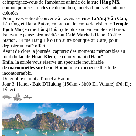
et imprégnez-vous de l'ambiance animée de la
rue Hàng Mã
,
connue pour ses articles de décoration, jouets chinois et lanternes
colorées.
Poursuivez votre découverte à travers les
rues Lương Văn Can
,
Lãn Ông et Hang Buồm, en prenant le temps de visiter le
Temple
Bạch Mã
(76 rue Hàng Buồm), le plus ancien temple de Hanoï.
Faites une pause bien méritée au
Café Market
(Hanoi Coffee
Station, 44 rue Hàng Bè ou un autre boutique du Cafe) pour
déguster un café offert.
Avant de clore la journée, capturez des moments mémorables au
bord du
lac de Hoan Kiem
, le cœur vibrant d'Hanoï.
Enfin, la soirée vous réserve un spectacle inoubliable
de
marionnettes sur l'eau Hanoi
, une expérience théâtrale
incontournable.
Dîner libre et nuit à l’hôtel à Hanoï
Jour 3: Hanoi - Baie D'Halong (150km - 3h00 En Voiture) (Pd; Dj;
Dîner)