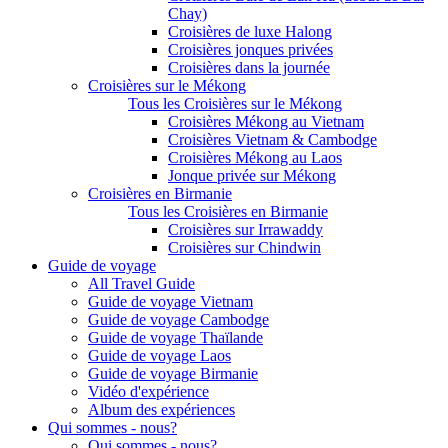
Chay)
Croisières de luxe Halong
Croisières jonques privées
Croisières dans la journée
Croisières sur le Mékong
Tous les Croisières sur le Mékong
Croisières Mékong au Vietnam
Croisières Vietnam & Cambodge
Croisières Mékong au Laos
Jonque privée sur Mékong
Croisières en Birmanie
Tous les Croisières en Birmanie
Croisières sur Irrawaddy
Croisières sur Chindwin
Guide de voyage
All Travel Guide
Guide de voyage Vietnam
Guide de voyage Cambodge
Guide de voyage Thaïlande
Guide de voyage Laos
Guide de voyage Birmanie
Vidéo d'expérience
Album des expériences
Qui sommes - nous?
Qui sommes - nous?