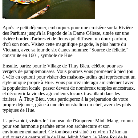
Après le petit déjeuner, embarquez pour une croisière sur la Rivière
des Parfums jusqu'à la Pagode de la Dame Céleste, située sur une
rivière bordée d'arbres et de fleurs qui diffusent un doux parfum,
d'où son nom. Visitez cette magnifique pagode, la plus haute du
Vietnam, avec sa tour de six étages nommée "Source de félicité,"
construite en 1601, symbole de Hue.
Ensuite, partez pour le Village de Thuy Bieu, célèbre pour ses
vergers de pamplemousses. Vous pourrez vous promener à pied (ou
à vélo en option) pour visiter des maisons-jardins qui représentent un
style unique propre à Hue. Vous pourrez interagir amicalement avec
la population locale, passer devant de nombreux temples ancestraux,
et découvrir la vie des agriculteurs locaux travaillant dans les
rizières. À Thuy Bieu, vous participerez à la préparation de votre
propre déjeuner, grâce à une démonstration du chef, avec des plats
typiques de Hue.
L'après-midi, visitez le Tombeau de l'Empereur Minh Mang, connu
pour son harmonie parfaite entre son architecture et son
environnement naturel. Ce tombeau est situé à environ 12 km au
sud-ouest du centre-ville de Hue. Minh Mang, le 2ème Roi de la