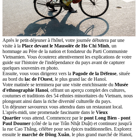
Après le petit-déjeuner à l'hôtel, votre journée débutera par une
visite à la
Place devant le Mausolée de Ho Chi Minh
, un
hommage au Père de la nation et fondateur du Parti Communiste
Vietnamien. Vous écouterez attentivement les explications de votre
guide sur l'histoire de l'indépendance du pays avant de capturer
quelques souvenirs en photo.
Ensuite, vous vous dirigerez vers la
Pagode de la Défense
, située
au bord du
lac de l'Ouest
, le plus grand lac de Hanoï.
Votre matinée se terminera par une visite enrichissante du
Musée
d'ethnographie Hanoi
, offrant un aperçu complet des cultures,
coutumes et traditions des 54 ethnies minoritaires du Vietnam, nous
plongeant ainsi dans la riche diversité culturelle du pays.
Un déjeuner savoureux vous attendra dans un restaurant local.
L'après-midi, une promenade fascinante dans le
Vieux
Quartier
vous attend. Commencez par le
pont Long Bien
-
pont
Paul Doumer
(côté de la rue Trần Nhật Duật) et continuez jusqu'à
la rue Cao Thắng, célèbre pour ses épices traditionnelles. Explorez
ensuite le
marché de Đồng Xuân
, le plus grand marché de Hanoï,