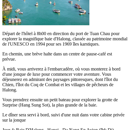
Départ de l'hôtel à 8h00 en direction du port de Tuan Chau pour
explorer la magnifique baie d'Halong, classée au patrimoine mondial
de l'UNESCO en 1994 pour ses 1969 îles karstiques.
En chemin, une brève halte dans un centre de pause-café est
prévue.
À midi, vous arriverez à l'embarcadère, où vous monterez à bord
d'une jonque de luxe pour commencer votre aventure. Vous
déjeunerez en admirant des paysages pittoresques, dont l'îlot du
Chien, l'îlot du Coq de Combat et les villages de pêcheurs de
Halong.
Vous prendrez ensuite un petit bateau pour explorer la grotte de
Surprise (Hang Sung Sot), la plus grande de la baie.
Le dîner sera servi à bord, suivi d'une nuit dans votre cabine privée
sur la jonque
Jour 4: Baie D'Halong - Hanoi - Da Nang En Avion (Pd; Dj)