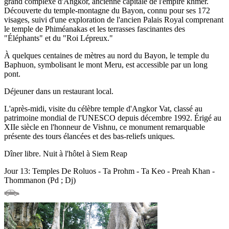
grand complexe d'Angkor, ancienne capitale de l'empire khmer.
Découverte du temple-montagne du Bayon, connu pour ses 172
visages, suivi d'une exploration de l'ancien Palais Royal comprenant
le temple de Phiméanakas et les terrasses fascinantes des
"Éléphants" et du "Roi Lépreux."
À quelques centaines de mètres au nord du Bayon, le temple du
Baphuon, symbolisant le mont Meru, est accessible par un long
pont.
Déjeuner dans un restaurant local.
L'après-midi, visite du célèbre temple d'Angkor Vat, classé au
patrimoine mondial de l'UNESCO depuis décembre 1992. Érigé au
XIIe siècle en l'honneur de Vishnu, ce monument remarquable
présente des tours élancées et des bas-reliefs uniques.
Dîner libre. Nuit à l'hôtel à Siem Reap
Jour 13: Temples De Roluos - Ta Prohm - Ta Keo - Preah Khan -
Thommanon (Pd ; Dj)