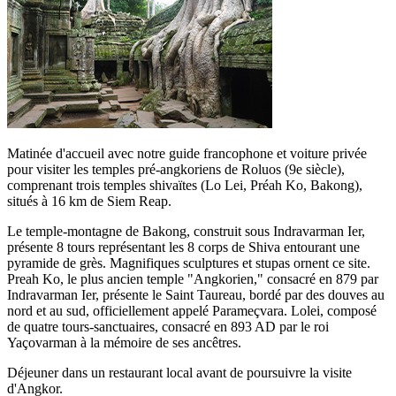
Matinée d'accueil avec notre guide francophone et voiture privée
pour visiter les temples pré-angkoriens de Roluos (9e siècle),
comprenant trois temples shivaïtes (Lo Lei, Préah Ko, Bakong),
situés à 16 km de Siem Reap.
Le temple-montagne de Bakong, construit sous Indravarman Ier,
présente 8 tours représentant les 8 corps de Shiva entourant une
pyramide de grès. Magnifiques sculptures et stupas ornent ce site.
Preah Ko, le plus ancien temple "Angkorien," consacré en 879 par
Indravarman Ier, présente le Saint Taureau, bordé par des douves au
nord et au sud, officiellement appelé Parameçvara. Lolei, composé
de quatre tours-sanctuaires, consacré en 893 AD par le roi
Yaçovarman à la mémoire de ses ancêtres.
Déjeuner dans un restaurant local avant de poursuivre la visite
d'Angkor.