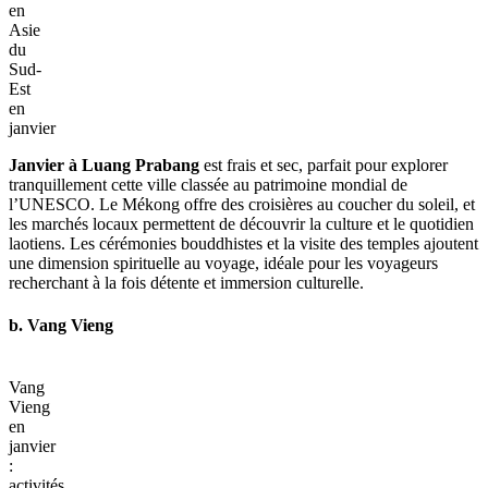
particulièrement Koh Rong.
4. Laos
a. Luang Prabang
Temples
de
Luang
Prabang
–
Lieux
à
visiter
en
Asie
du
Sud-
Est
en
janvier
Janvier à Luang Prabang
est frais et sec, parfait pour explorer
tranquillement cette ville classée au patrimoine mondial de