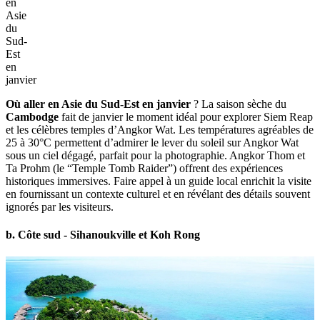
meilleures options.
3. Cambodge
a. Siem Reap et Angkor Wat
Angkor
Wat
–
Sites
incontournables
à
visiter
en
Asie
du
Sud-
Est
en
janvier
Où aller en Asie du Sud-Est en janvier
? La saison sèche du
Cambodge
fait de janvier le moment idéal pour explorer Siem Reap