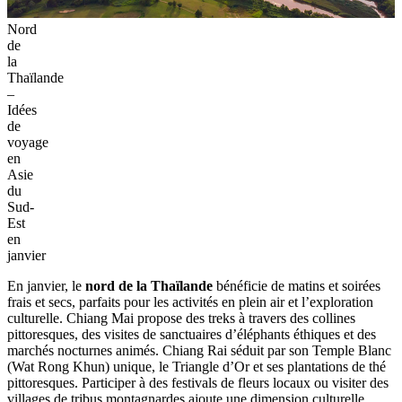
Nord
de
la
Thaïlande
–
Idées
de
voyage
en
Asie
du
Sud-
Est
en
janvier
En janvier, le
nord de la Thaïlande
bénéficie de matins et soirées
frais et secs, parfaits pour les activités en plein air et l’exploration
culturelle. Chiang Mai propose des treks à travers des collines
pittoresques, des visites de sanctuaires d’éléphants éthiques et des
marchés nocturnes animés. Chiang Rai séduit par son Temple Blanc
(Wat Rong Khun) unique, le Triangle d’Or et ses plantations de thé
pittoresques. Participer à des festivals de fleurs locaux ou visiter des
villages de tribus montagnardes ajoute une dimension culturelle