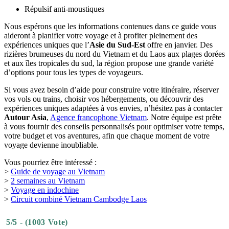
pour Angkor Wat et les plages (Koh Rong).
Bali (Indonésie)
: Saison des pluies – averses tropicales
courtes mais ambiance chaude et animée.
🧳
2. Que mettre dans la valise
Vêtements légers en matières respirantes
Une veste légère pour le Nord du Vietnam et le Nord du Laos
De bonnes chaussures de marche
Maillot de bain & crème solaire
Veste imperméable ou poncho (surtout pour Bali)
Répulsif anti-moustiques
Nous espérons que les informations contenues dans ce guide vous
aideront à planifier votre voyage et à profiter pleinement des
expériences uniques que l’
Asie du Sud-Est
offre en janvier. Des
rizières brumeuses du nord du Vietnam et du Laos aux plages dorées
et aux îles tropicales du sud, la région propose une grande variété
d’options pour tous les types de voyageurs.