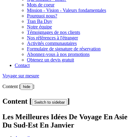
Mots de coeur
Mission - Vision - Valeurs fondamentales
Pourquoi nous?
Tran Ba Duy
Notre équipe
Témoignages de nos clients
Nos références à l'étranger
Activités communautaires
Formulaire de signature de réservation
Abonnez-vous à nos promotions
Obtenez un devis gratuit
Contact
Voyage sur mesure
Content [
]
hide
Content [
]
Switch to sidebar
Les Meilleures Idées De Voyage En Asie
Du Sud-Est En Janvier