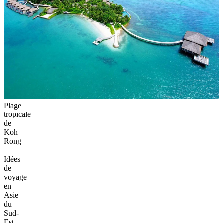
et les célèbres temples d’Angkor Wat. Les températures agréables de
25 à 30°C permettent d’admirer le lever du soleil sur Angkor Wat
sous un ciel dégagé, parfait pour la photographie. Angkor Thom et
Ta Prohm (le “Temple Tomb Raider”) offrent des expériences
historiques immersives. Faire appel à un guide local enrichit la visite
en fournissant un contexte culturel et en révélant des détails souvent
ignorés par les visiteurs.
b. Côte sud - Sihanoukville et Koh Rong