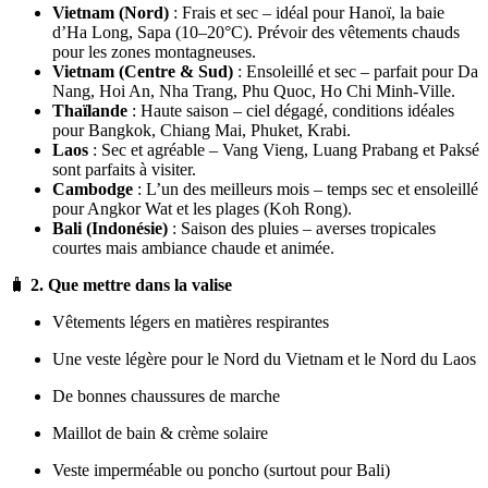
Est
en
janvier
Il est conseillé de se référer aux circuits suivants :
>
Voyage Vietnam Cambodge
>
Circuits au Vietnam Laos Cambodge en janvier
>
Voyage Vietnam Cambodge Laos
>
Circuits Thaïlande Vietnam
>
3 semaines au Vietnam Thaïlande
Conseils de voyage pour l’
Asie du Sud-Est en janvier
:
🌤️
1. Aperçu météo (janvier)
Vietnam (Nord)
: Frais et sec – idéal pour Hanoï, la baie
d’Ha Long, Sapa (10–20°C). Prévoir des vêtements chauds
pour les zones montagneuses.
Vietnam (Centre & Sud)
: Ensoleillé et sec – parfait pour Da
Nang, Hoi An, Nha Trang, Phu Quoc, Ho Chi Minh-Ville.
Thaïlande
: Haute saison – ciel dégagé, conditions idéales
pour Bangkok, Chiang Mai, Phuket, Krabi.
Laos
: Sec et agréable – Vang Vieng, Luang Prabang et Paksé
sont parfaits à visiter.
Cambodge
: L’un des meilleurs mois – temps sec et ensoleillé