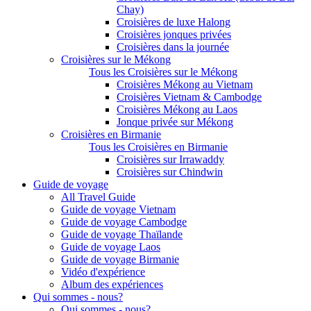
Chay)
Croisières de luxe Halong
Croisières jonques privées
Croisières dans la journée
Croisières sur le Mékong
Tous les Croisières sur le Mékong
Croisières Mékong au Vietnam
Croisières Vietnam & Cambodge
Croisières Mékong au Laos
Jonque privée sur Mékong
Croisières en Birmanie
Tous les Croisières en Birmanie
Croisières sur Irrawaddy
Croisières sur Chindwin
Guide de voyage
All Travel Guide
Guide de voyage Vietnam
Guide de voyage Cambodge
Guide de voyage Thaïlande
Guide de voyage Laos
Guide de voyage Birmanie
Vidéo d'expérience
Album des expériences
Qui sommes - nous?
Qui sommes - nous?