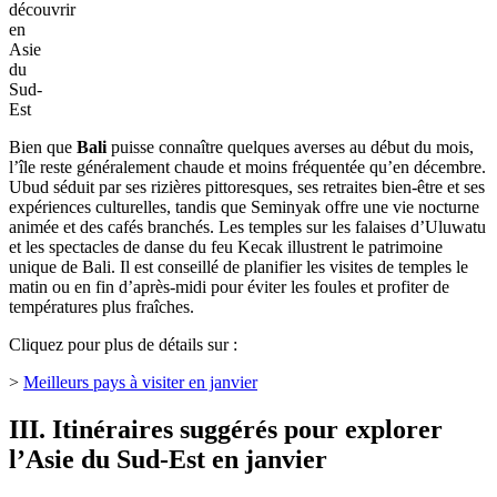
cascades à proximité pour les amoureux de la nature.
5. Indonésie (Bali)
a. Bali - Ubud, Seminyak, Uluwatu
Bali
en
janvier
-
les
lieux
incontournables
à
découvrir
en
Asie
du
Sud-
Est
Bien que
Bali
puisse connaître quelques averses au début du mois,
l’île reste généralement chaude et moins fréquentée qu’en décembre.
Ubud séduit par ses rizières pittoresques, ses retraites bien-être et ses