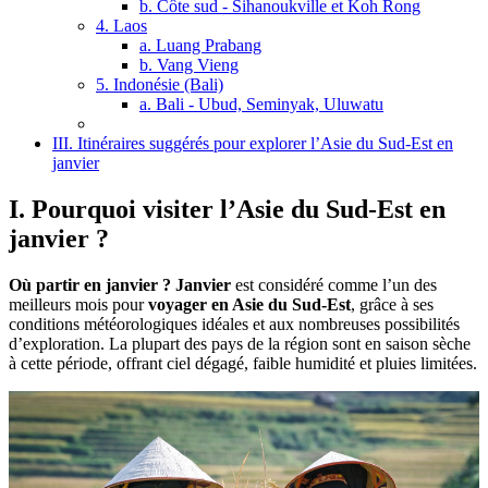
b. Côte sud - Sihanoukville et Koh Rong
4. Laos
a. Luang Prabang
b. Vang Vieng
5. Indonésie (Bali)
a. Bali - Ubud, Seminyak, Uluwatu
III. Itinéraires suggérés pour explorer l’Asie du Sud-Est en
janvier
I. Pourquoi visiter l’Asie du Sud-Est en
janvier ?
Où partir en janvier ? Janvier
est considéré comme l’un des
meilleurs mois pour
voyager en Asie du Sud-Est
, grâce à ses
conditions météorologiques idéales et aux nombreuses possibilités
d’exploration. La plupart des pays de la région sont en saison sèche
à cette période, offrant ciel dégagé, faible humidité et pluies limitées.