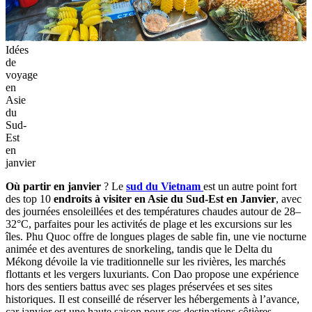
Idées
de
voyage
en
Asie
du
Sud-
Est
en
janvier
Où partir en janvier
? Le
sud du Vietnam
est un autre point fort
des top 10
endroits à visiter en Asie du Sud-Est en Janvier
, avec
des journées ensoleillées et des températures chaudes autour de 28–
32°C, parfaites pour les activités de plage et les excursions sur les
îles. Phu Quoc offre de longues plages de sable fin, une vie nocturne
animée et des aventures de snorkeling, tandis que le Delta du
Mékong dévoile la vie traditionnelle sur les rivières, les marchés
flottants et les vergers luxuriants. Con Dao propose une expérience
hors des sentiers battus avec ses plages préservées et ses sites
historiques. Il est conseillé de réserver les hébergements à l’avance,
car janvier est une haute saison pour ces destinations côtières