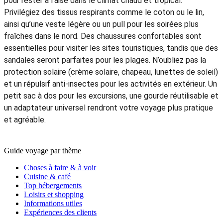
(Myanmar) est un événement bouddhiste majeur, et à Bali
(Indonésie), le Bali Arts Festival met en valeur la danse et la
musique traditionnelles. Ces célébrations offrent une
occasion unique de découvrir la culture, la spiritualité et
l’ambiance festive de la région tout en se rapprochant des
traditions locales.
Kelly Plessis
5.0
Excellent
Que faut-il emporter pour un voyage en Asie du Sud-Est en janvier
?
Lors d’un voyage organisé en
Asie du Sud-Est en janvier
, il
est conseillé d’emporter des vêtements légers et pratiques
pour rester à l’aise dans le climat chaud et tropical.
Privilégiez des tissus respirants comme le coton ou le lin,
ainsi qu’une veste légère ou un pull pour les soirées plus
fraîches dans le nord. Des chaussures confortables sont
essentielles pour visiter les sites touristiques, tandis que des
sandales seront parfaites pour les plages. N’oubliez pas la
protection solaire (crème solaire, chapeau, lunettes de soleil)
et un répulsif anti-insectes pour les activités en extérieur. Un