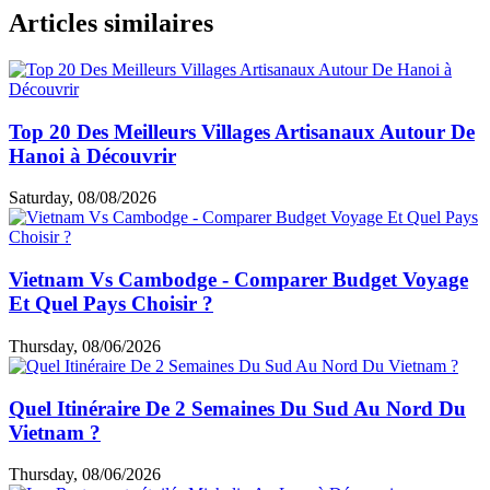
petit sac à dos pour les excursions, une gourde réutilisable et
un adaptateur universel rendront votre voyage plus pratique
et agréable.
Guide voyage par thème
Choses à faire & à voir
Cuisine & café
Top hébergements
Loisirs et shopping
Informations utiles
Expériences des clients
Articles similaires
Top 20 Des Meilleurs Villages Artisanaux Autour De
Hanoi à Découvrir