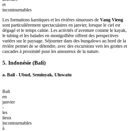
l’UNESCO. Le Mékong offre des croisières au coucher du soleil, et
les marchés locaux permettent de découvrir la culture et le quotidien
laotiens. Les cérémonies bouddhistes et la visite des temples ajoutent
une dimension spirituelle au voyage, idéale pour les voyageurs
recherchant à la fois détente et immersion culturelle.
b. Vang Vieng
Vang
Vieng
en
janvier
:
activités
et
incontournables
Les formations karstiques et les rivières sinueuses de
Vang Vieng
sont particulièrement spectaculaires en janvier, lorsque le ciel est
dégagé et le temps calme. Les activités d’aventure comme le kayak,
le tubing et les balades en montgolfière offrent des perspectives
variées sur le paysage. Séjourner dans des bungalows au bord de la
rivière permet de se détendre, avec des excursions vers les grottes et