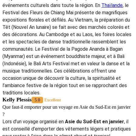
itinéraires tels que
Vietnam Cambodge Thaïlande
ou
Thaïlande Laos Vietnam, avec des déplacements faciles en
avion, bus, ou même en croisière fluviale. Les compagnies
aériennes low-cost comme AirAsia, Vietjet Air et Bangkok
Airways proposent des vols fréquents et économiques,
tandis que les routes terrestres offrent une expérience plus
authentique et locale. Voyager à travers plusieurs pays
permet de profiter de cultures, cuisines et paysages
diversifiés,
Pascaline Diaz
5.0
Excellent
Y a-t-il des festivals ou événements en Asie du Sud-Est en janvier ?
Oui,
janvier
est un mois dynamique rempli de festivals et
événements culturels dans toute la région. En
Thaïlande
, le
Festival des Fleurs de Chiang Mai présente de magnifiques
expositions florales et défilés. Au Vietnam, la préparation du
Têt (Nouvel An lunaire) se fait avec des marchés colorés et
des décorations. Au Cambodge et au Laos, les foires locales
et les spectacles de danse traditionnelle rassemblent les
communautés. Le Festival de la Pagode Ananda à Bagan