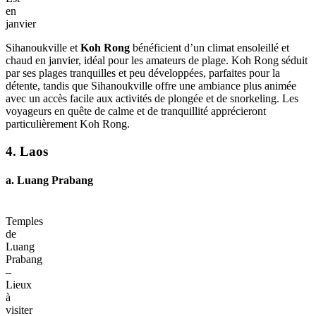
Plage
tropicale
de
Koh
Rong
–
Idées
de
voyage
en
Asie
du
Sud-
Est
en
janvier
Sihanoukville et
Koh Rong
bénéficient d’un climat ensoleillé et
chaud en janvier, idéal pour les amateurs de plage. Koh Rong séduit
par ses plages tranquilles et peu développées, parfaites pour la
détente, tandis que Sihanoukville offre une ambiance plus animée
avec un accès facile aux activités de plongée et de snorkeling. Les
voyageurs en quête de calme et de tranquillité apprécieront