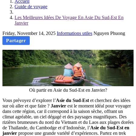
Accueil
Guide de voyage
Les Meilleures Idées De Voyage En Asie Du Sud-Est En
Janvier
Friday, November 14, 2025
Informations utiles
Nguyen Phuong
Partager
Où partir en Asie du Sud-Est en Janvier?
Vous prévoyez d’explorer l’
Asie du Sud-Est
et cherchez des idées
sur où aller et que faire ?
Janvier
est le moment idéal pour voyager
dans cette région, car il correspond à la saison sèche, offrant un
climat agréable, un ciel dégagé et des paysages magnifiques. Des
rizières brumeuses du nord du Vietnam et du Laos aux plages dorées
de Thaïlande, du Cambodge et d’Indonésie, l’
Asie du Sud-Est en
janvier
propose une grande variété d’expériences. Partez en trek