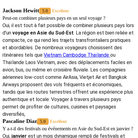
Si vous avez besoin d’aide pour construire votre itinéraire, réserver
vos vols ou trains, choisir vos hébergements, ou découvrir des
expériences uniques adaptées à vos envies, n’hésitez pas à contacter
Autour Asia
,
Agence francophone Vietnam
. Notre équipe est prête
à vous fournir des conseils personnalisés pour optimiser votre temps,
votre budget et vos aventures, afin que chaque moment de votre
voyage devienne inoubliable.
Vous pourriez être intéressé :
>
Guide de voyage au Vietnam
>
2 semaines au Vietnam
>
Voyage en indochine
>
Circuit combiné Vietnam Cambodge Laos
5/5 - (1003 Vote)
Jackson Hewitt
5.0
Excellent
Peut-on combiner plusieurs pays en un seul voyage ?
Oui, il est tout à fait possible de combiner plusieurs pays lors
d’un
voyage en Asie du Sud-Est
. La région est bien reliée et
compacte, ce qui rend les trajets transfrontaliers pratiques
et abordables. De nombreux voyageurs choisissent des