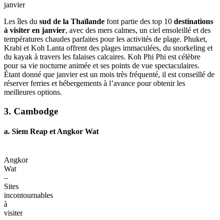
Meilleures
destinations
à
visiter
en
Asie
du
Sud-
Est
en
janvier
Les îles du
sud de la Thaïlande
font partie des top 10
destinations
à visiter en janvier
, avec des mers calmes, un ciel ensoleillé et des
températures chaudes parfaites pour les activités de plage. Phuket,
Krabi et Koh Lanta offrent des plages immaculées, du snorkeling et
du kayak à travers les falaises calcaires. Koh Phi Phi est célèbre
pour sa vie nocturne animée et ses points de vue spectaculaires.
Étant donné que janvier est un mois très fréquenté, il est conseillé de
réserver ferries et hébergements à l’avance pour obtenir les