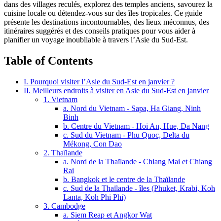
dans des villages reculés, explorez des temples anciens, savourez la
cuisine locale ou détendez-vous sur des îles tropicales. Ce guide
présente les destinations incontournables, des lieux méconnus, des
itinéraires suggérés et des conseils pratiques pour vous aider à
planifier un voyage inoubliable à travers l’Asie du Sud-Est.
Table of Contents
I. Pourquoi visiter l’Asie du Sud-Est en janvier ?
II. Meilleurs endroits à visiter en Asie du Sud-Est en janvier
1. Vietnam
a. Nord du Vietnam - Sapa, Ha Giang, Ninh
Binh
b. Centre du Vietnam - Hoi An, Hue, Da Nang
c. Sud du Vietnam - Phu Quoc, Delta du
Mékong, Con Dao
2. Thaïlande
a. Nord de la Thaïlande - Chiang Mai et Chiang
Rai
b. Bangkok et le centre de la Thaïlande
c. Sud de la Thaïlande - îles (Phuket, Krabi, Koh
Lanta, Koh Phi Phi)
3. Cambodge
a. Siem Reap et Angkor Wat