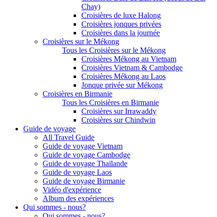
Chay)
Croisières de luxe Halong
Croisières jonques privées
Croisières dans la journée
Croisières sur le Mékong
Tous les Croisières sur le Mékong
Croisières Mékong au Vietnam
Croisières Vietnam & Cambodge
Croisières Mékong au Laos
Jonque privée sur Mékong
Croisières en Birmanie
Tous les Croisières en Birmanie
Croisières sur Irrawaddy
Croisières sur Chindwin
Guide de voyage
All Travel Guide
Guide de voyage Vietnam
Guide de voyage Cambodge
Guide de voyage Thaïlande
Guide de voyage Laos
Guide de voyage Birmanie
Vidéo d'expérience
Album des expériences
Qui sommes - nous?
Qui sommes - nous?