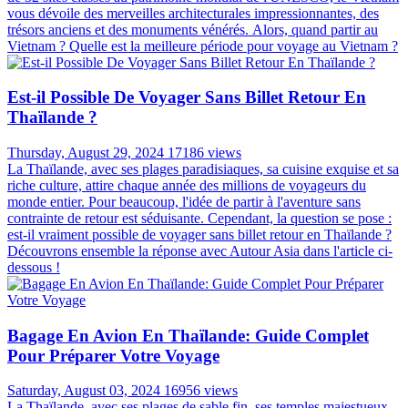
vous dévoile des merveilles architecturales impressionnantes, des
trésors anciens et des monuments vénérés. Alors, quand partir au
Vietnam ? Quelle est la meilleure période pour voyage au Vietnam ?
Est-il Possible De Voyager Sans Billet Retour En
Thaïlande ?
Thursday, August 29, 2024
17186 views
La Thaïlande, avec ses plages paradisiaques, sa cuisine exquise et sa
riche culture, attire chaque année des millions de voyageurs du
monde entier. Pour beaucoup, l'idée de partir à l'aventure sans
contrainte de retour est séduisante. Cependant, la question se pose :
est-il vraiment possible de voyager sans billet retour en Thaïlande ?
Découvrons ensemble la réponse avec Autour Asia dans l'article ci-
dessous !
Bagage En Avion En Thaïlande: Guide Complet
Pour Préparer Votre Voyage
Saturday, August 03, 2024
16956 views
La Thaïlande, avec ses plages de sable fin, ses temples majestueux