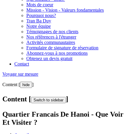
Mots de coeur
Mission - Vision - Valeurs fondamentales
Pourquoi nous?
Tran Ba Duy
Notre équipe
Témoignages de nos clients
Nos références à l'étranger
Activités communautaires
Formulaire de signature de réservation
Abonnez-vous à nos promotions
Obtenez un devis gratuit
Contact
Voyage sur mesure
Content [
]
hide
Content [
]
Switch to sidebar
Quartier Francais De Hanoi - Que Voir
Et Visiter ?