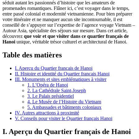
séduit autant les passionnés d’histoire que les amateurs de
promenades romantiques. Flâner ici, c’est voyager dans le temps,
entre passé colonial et modernité vietnamienne. Pour bien préparer
votre itinéraire et ne manquer aucun site incontournable, il est
conseillé de s’appuyer sur l’expertise de l’agence voyage Vietnam –
Autour Asia, spécialiste des séjours sur mesure. Dans cet article,
découvrez
que voir et que visiter dans ce quartier français de
Hanoi
unique, véritable trésor culturel et architectural de Hanoi.
Table des matières
I. Aperçu du Quartier français de Hanoi
II. Histoire et identité du Quartier français Hanoi
III. Monuments et sites emblématiques à visiter
1. L’Opéra de Hanoi
2. La Cathédrale Saint-Joseph
3. Le Palais présidentiel
4. Le Musée de l’Histoire du Vietnam
5. Ambassades et bâtiments coloniaux
IV. Autres attractions à proximité
V. Conseils pour visiter le Quartier français Hanoi
I. Aperçu du Quartier français de Hanoi