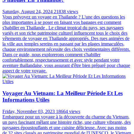
Saturday, August 24, 2024
21838 views
Vous prévoyez un voyage en Thaïlande ? L'une des questions les
plus importantes à se poser en faisant vos bagages est comment
s'habiller en Thaïlande . Le climat tropical du pays, ses paysages
variés et son riche patrimoine culturel influencent tous le choix des
vêtements de voyage en Thaïlande appropriés. Des rues animées de
la ville aux temples sereins en passant par les plages immaculées,
chaque environnement nécessite des choix vestimentaires différents.
Dans ce guide, nous explorerons comment s'habiller
confortablement, respectueusement et avec style pendant votre
aventure thaïlandaise, vous assurant d'être bien préparé pour chaque
aspect de votre voyage.
Voyager Au Vietnam: La Meilleur Période Et Les
Informations Utiles
Friday, November 03, 2023
18664 views
Embarquez pour un voyage à la découverte du charme du Vietnam,
un pays fascinant mêlant une histoire riche, une culture vibrante, des
paysages époustouflants et une cuisine délicieuse. Avec pas moins
de 32 sites classés au patrimoine mondial de l'UNESCO, le Vietnam