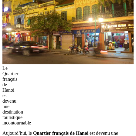
Le
Quartier
français
de
Hanoi
est
devenu
une
destination
touristique
incontournable
Aujourd’hui, le
Quartier français de Hanoi
est devenu une