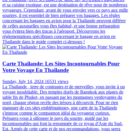
et sa cuisine exotique, est une destination de rêve pour de nombreux
voyageurs. Cependant, avant de vous envoler vers ce pays aux mille
sourires, il est essentiel de bien préparer vos bagages. Les règles
concernant les bagages en avion pour la Thaïlande peuvent différer
de celles auxquelles vous êtes habitué, et une bonne préparation
vous évitera bien des tracas à l'aéroport. Découvrons les
réglementations spécifiques concernant le bagage en avion en
Thaïlande dans le guide complet ci-dessous !
Carte Thaïlande: Les Sites Incontournables Pour
Votre Voyage En Thaïlande
Sunday, July 14, 2024
16531 views
La Thaïlande , terre de contrastes et de merveilles, vous invite à un
voyage inoubliable. Des temples dorés de Bangkok aux plages de
sable fin de Phuket, en passant par les montagnes verdoyantes du
nord, chaque région recèle des trésors à découvrir. Pour ne rien
manquer de ces sites emblématiques, une carte de la Thaïlande
s'impose comme le compagnon idéal du voyageur curieux.
Préparez-vous à sillonner le pays du sourire, guidé par les
incontournables qui font la renommée de ce joyau d'Asie du Sud-
Est. Armés de cette carte et de nos recommandations, vous serez