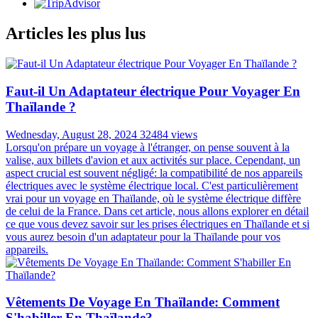
Articles les plus lus
Faut-il Un Adaptateur électrique Pour Voyager En
Thaïlande ?
Wednesday, August 28, 2024
32484 views
Lorsqu'on prépare un voyage à l'étranger, on pense souvent à la
valise, aux billets d'avion et aux activités sur place. Cependant, un
aspect crucial est souvent négligé: la compatibilité de nos appareils
électriques avec le système électrique local. C'est particulièrement
vrai pour un voyage en Thaïlande, où le système électrique diffère
de celui de la France. Dans cet article, nous allons explorer en détail
ce que vous devez savoir sur les prises électriques en Thaïlande et si
vous aurez besoin d'un adaptateur pour la Thaïlande pour vos
appareils.
Vêtements De Voyage En Thaïlande: Comment
S'habiller En Thaïlande?