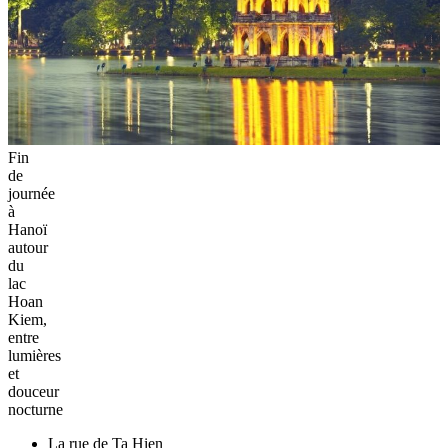
Fin
de
journée
à
Hanoï
autour
du
lac
Hoan
Kiem,
entre
lumières
et
douceur
nocturne
La rue de Ta Hien