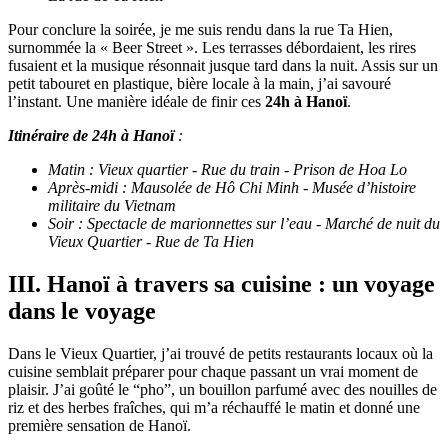
Pour conclure la soirée, je me suis rendu dans la rue Ta Hien,
surnommée la « Beer Street ». Les terrasses débordaient, les rires
fusaient et la musique résonnait jusque tard dans la nuit. Assis sur un
petit tabouret en plastique, bière locale à la main, j’ai savouré
l’instant. Une manière idéale de finir ces
24h à Hanoï
.
Itinéraire de 24h à Hanoï
:
Matin : Vieux quartier - Rue du train - Prison de Hoa Lo
Après-midi : Mausolée de Hô Chi Minh - Musée d’histoire
militaire du Vietnam
Soir : Spectacle de marionnettes sur l’eau - Marché de nuit du
Vieux Quartier - Rue de Ta Hien
III. Hanoï à travers sa cuisine : un voyage
dans le voyage
Dans le Vieux Quartier, j’ai trouvé de petits restaurants locaux où la
cuisine semblait préparer pour chaque passant un vrai moment de
plaisir. J’ai goûté le “pho”, un bouillon parfumé avec des nouilles de
riz et des herbes fraîches, qui m’a réchauffé le matin et donné une
première sensation de Hanoï.