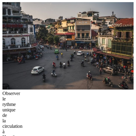
Observer
le
rythme
unique
de
la
circulation
à