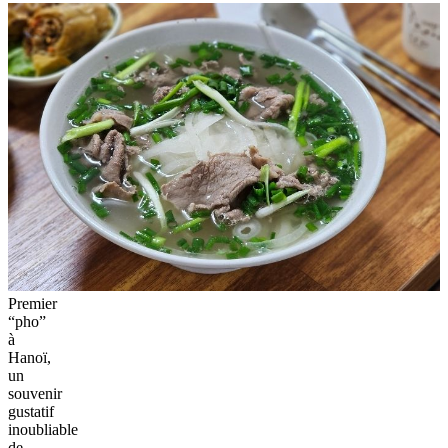
Premier
“pho”
à
Hanoï,
un
souvenir
gustatif
inoubliable
de