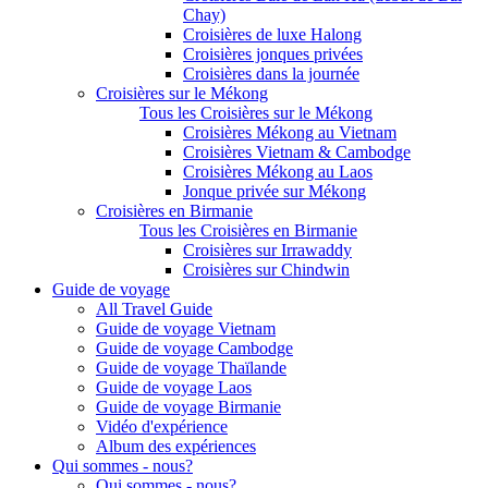
Chay)
Croisières de luxe Halong
Croisières jonques privées
Croisières dans la journée
Croisières sur le Mékong
Tous les Croisières sur le Mékong
Croisières Mékong au Vietnam
Croisières Vietnam & Cambodge
Croisières Mékong au Laos
Jonque privée sur Mékong
Croisières en Birmanie
Tous les Croisières en Birmanie
Croisières sur Irrawaddy
Croisières sur Chindwin
Guide de voyage
All Travel Guide
Guide de voyage Vietnam
Guide de voyage Cambodge
Guide de voyage Thaïlande
Guide de voyage Laos
Guide de voyage Birmanie
Vidéo d'expérience
Album des expériences
Qui sommes - nous?
Qui sommes - nous?