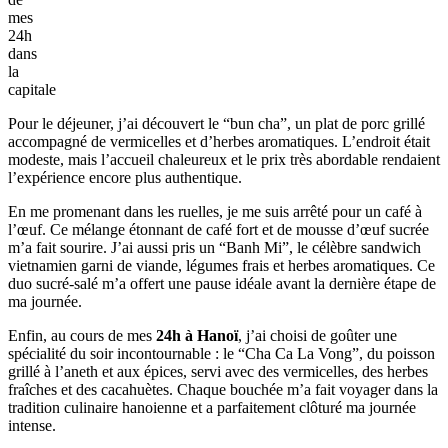
mes
24h
dans
la
capitale
Pour le déjeuner, j’ai découvert le “bun cha”, un plat de porc grillé
accompagné de vermicelles et d’herbes aromatiques. L’endroit était
modeste, mais l’accueil chaleureux et le prix très abordable rendaient
l’expérience encore plus authentique.
En me promenant dans les ruelles, je me suis arrêté pour un café à
l’œuf. Ce mélange étonnant de café fort et de mousse d’œuf sucrée
m’a fait sourire. J’ai aussi pris un “Banh Mi”, le célèbre sandwich
vietnamien garni de viande, légumes frais et herbes aromatiques. Ce
duo sucré-salé m’a offert une pause idéale avant la dernière étape de
ma journée.
Enfin, au cours de mes
24h à Hanoï
, j’ai choisi de goûter une
spécialité du soir incontournable : le “Cha Ca La Vong”, du poisson
grillé à l’aneth et aux épices, servi avec des vermicelles, des herbes
fraîches et des cacahuètes. Chaque bouchée m’a fait voyager dans la
tradition culinaire hanoienne et a parfaitement clôturé ma journée
intense.