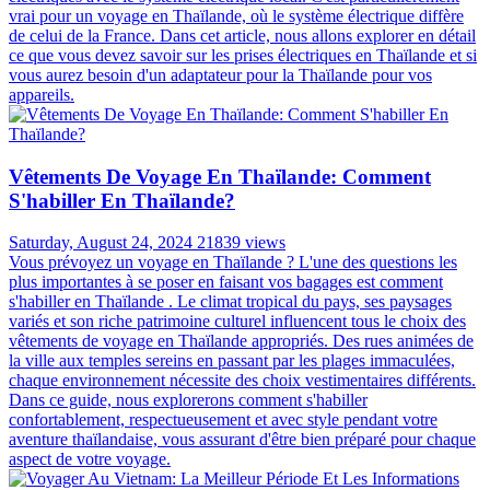
vrai pour un voyage en Thaïlande, où le système électrique diffère
de celui de la France. Dans cet article, nous allons explorer en détail
ce que vous devez savoir sur les prises électriques en Thaïlande et si
vous aurez besoin d'un adaptateur pour la Thaïlande pour vos
appareils.
Vêtements De Voyage En Thaïlande: Comment
S'habiller En Thaïlande?
Saturday, August 24, 2024
21839 views
Vous prévoyez un voyage en Thaïlande ? L'une des questions les
plus importantes à se poser en faisant vos bagages est comment
s'habiller en Thaïlande . Le climat tropical du pays, ses paysages
variés et son riche patrimoine culturel influencent tous le choix des
vêtements de voyage en Thaïlande appropriés. Des rues animées de
la ville aux temples sereins en passant par les plages immaculées,
chaque environnement nécessite des choix vestimentaires différents.
Dans ce guide, nous explorerons comment s'habiller
confortablement, respectueusement et avec style pendant votre
aventure thaïlandaise, vous assurant d'être bien préparé pour chaque
aspect de votre voyage.