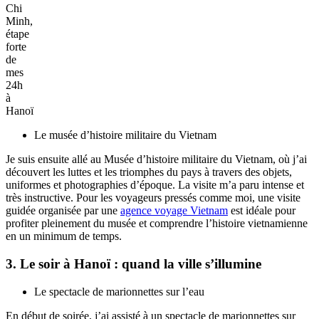
Chi
Minh,
étape
forte
de
mes
24h
à
Hanoï
Le musée d’histoire militaire du Vietnam
Je suis ensuite allé au Musée d’histoire militaire du Vietnam, où j’ai
découvert les luttes et les triomphes du pays à travers des objets,
uniformes et photographies d’époque. La visite m’a paru intense et
très instructive. Pour les voyageurs pressés comme moi, une visite
guidée organisée par une
agence voyage Vietnam
est idéale pour
profiter pleinement du musée et comprendre l’histoire vietnamienne
en un minimum de temps.
3. Le soir à Hanoï : quand la ville s’illumine
Le spectacle de marionnettes sur l’eau
En début de soirée, j’ai assisté à un spectacle de marionnettes sur