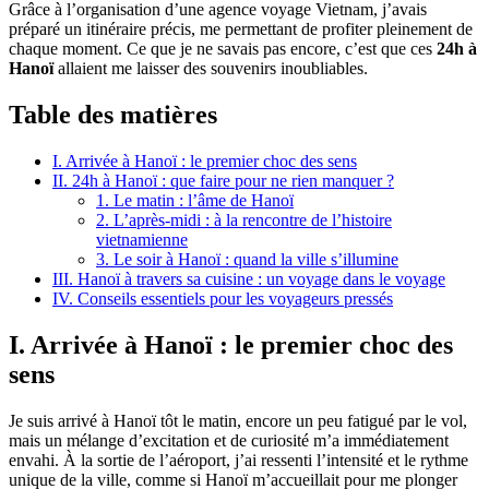
Grâce à l’organisation d’une agence voyage Vietnam, j’avais
préparé un itinéraire précis, me permettant de profiter pleinement de
chaque moment. Ce que je ne savais pas encore, c’est que ces
24h à
Hanoï
allaient me laisser des souvenirs inoubliables.
Table des matières
I. Arrivée à Hanoï : le premier choc des sens
II. 24h à Hanoï : que faire pour ne rien manquer ?
1. Le matin : l’âme de Hanoï
2. L’après-midi : à la rencontre de l’histoire
vietnamienne
3. Le soir à Hanoï : quand la ville s’illumine
III. Hanoï à travers sa cuisine : un voyage dans le voyage
IV. Conseils essentiels pour les voyageurs pressés
I. Arrivée à Hanoï : le premier choc des
sens
Je suis arrivé à Hanoï tôt le matin, encore un peu fatigué par le vol,
mais un mélange d’excitation et de curiosité m’a immédiatement
envahi. À la sortie de l’aéroport, j’ai ressenti l’intensité et le rythme
unique de la ville, comme si Hanoï m’accueillait pour me plonger