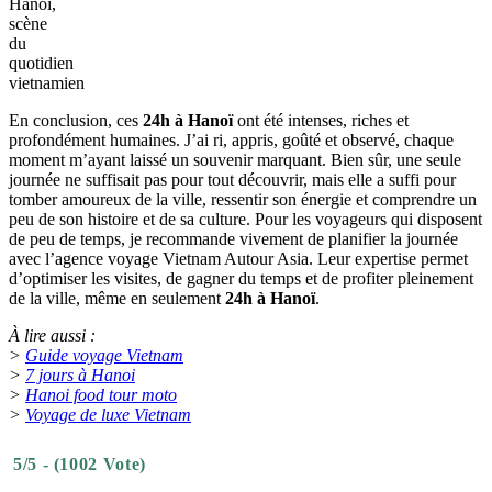
Hanoï,
scène
du
quotidien
vietnamien
En conclusion, ces
24h à Hanoï
ont été intenses, riches et
profondément humaines. J’ai ri, appris, goûté et observé, chaque
moment m’ayant laissé un souvenir marquant. Bien sûr, une seule
journée ne suffisait pas pour tout découvrir, mais elle a suffi pour
tomber amoureux de la ville, ressentir son énergie et comprendre un
peu de son histoire et de sa culture. Pour les voyageurs qui disposent
de peu de temps, je recommande vivement de planifier la journée
avec l’agence voyage Vietnam Autour Asia. Leur expertise permet
d’optimiser les visites, de gagner du temps et de profiter pleinement
de la ville, même en seulement
24h à Hanoï
.
À lire aussi :
>
Guide voyage Vietnam
>
7 jours à Hanoi
>
Hanoi food tour moto
>
Voyage de luxe Vietnam
5/5 - (1002 Vote)