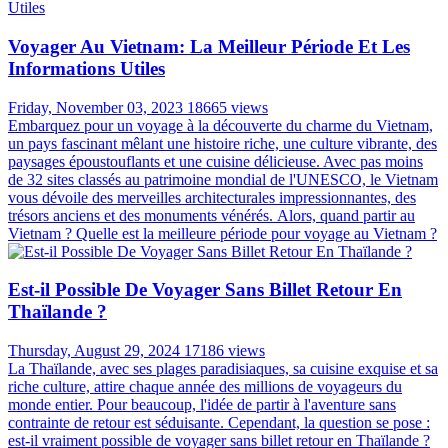
Voyager Au Vietnam: La Meilleur Période Et Les
Informations Utiles
Friday, November 03, 2023
18665 views
Embarquez pour un voyage à la découverte du charme du Vietnam,
un pays fascinant mêlant une histoire riche, une culture vibrante, des
paysages époustouflants et une cuisine délicieuse. Avec pas moins
de 32 sites classés au patrimoine mondial de l'UNESCO, le Vietnam
vous dévoile des merveilles architecturales impressionnantes, des
trésors anciens et des monuments vénérés. Alors, quand partir au
Vietnam ? Quelle est la meilleure période pour voyage au Vietnam ?
Est-il Possible De Voyager Sans Billet Retour En
Thaïlande ?
Thursday, August 29, 2024
17186 views
La Thaïlande, avec ses plages paradisiaques, sa cuisine exquise et sa
riche culture, attire chaque année des millions de voyageurs du
monde entier. Pour beaucoup, l'idée de partir à l'aventure sans
contrainte de retour est séduisante. Cependant, la question se pose :
est-il vraiment possible de voyager sans billet retour en Thaïlande ?