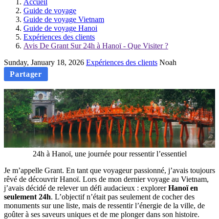
Accueil
Guide de voyage
Guide de voyage Vietnam
Guide de voyage Hanoi
Expériences des clients
Avis De Grant Sur 24h à Hanoï - Que Visiter ?
Sunday, January 18, 2026
Expériences des clients
Noah
Partager
24h à Hanoï, une journée pour ressentir l’essentiel
Je m’appelle Grant. En tant que voyageur passionné, j’avais toujours
rêvé de découvrir Hanoï. Lors de mon dernier voyage au Vietnam,
j’avais décidé de relever un défi audacieux : explorer
Hanoï en
seulement 24h
. L’objectif n’était pas seulement de cocher des
monuments sur une liste, mais de ressentir l’énergie de la ville, de
goûter à ses saveurs uniques et de me plonger dans son histoire.