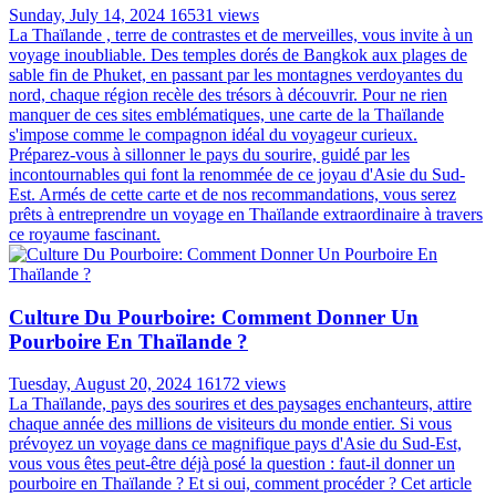
Sunday, July 14, 2024
16531 views
La Thaïlande , terre de contrastes et de merveilles, vous invite à un
voyage inoubliable. Des temples dorés de Bangkok aux plages de
sable fin de Phuket, en passant par les montagnes verdoyantes du
nord, chaque région recèle des trésors à découvrir. Pour ne rien
manquer de ces sites emblématiques, une carte de la Thaïlande
s'impose comme le compagnon idéal du voyageur curieux.
Préparez-vous à sillonner le pays du sourire, guidé par les
incontournables qui font la renommée de ce joyau d'Asie du Sud-
Est. Armés de cette carte et de nos recommandations, vous serez
prêts à entreprendre un voyage en Thaïlande extraordinaire à travers
ce royaume fascinant.
Culture Du Pourboire: Comment Donner Un
Pourboire En Thaïlande ?
Tuesday, August 20, 2024
16172 views
La Thaïlande, pays des sourires et des paysages enchanteurs, attire
chaque année des millions de visiteurs du monde entier. Si vous
prévoyez un voyage dans ce magnifique pays d'Asie du Sud-Est,
vous vous êtes peut-être déjà posé la question : faut-il donner un
pourboire en Thaïlande ? Et si oui, comment procéder ? Cet article