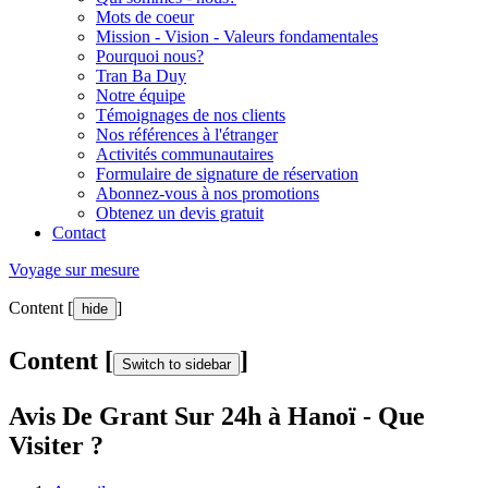
Mots de coeur
Mission - Vision - Valeurs fondamentales
Pourquoi nous?
Tran Ba Duy
Notre équipe
Témoignages de nos clients
Nos références à l'étranger
Activités communautaires
Formulaire de signature de réservation
Abonnez-vous à nos promotions
Obtenez un devis gratuit
Contact
Voyage sur mesure
Content [
]
hide
Content [
]
Switch to sidebar
Avis De Grant Sur 24h à Hanoï - Que
Visiter ?