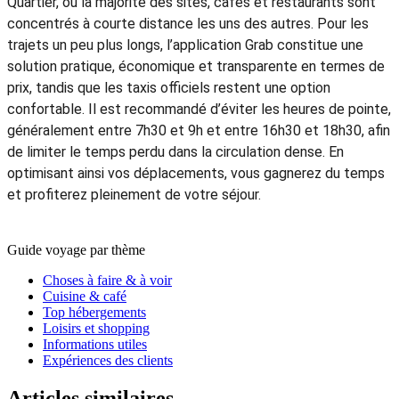
Temple de la Littérature ou le Mausolée de Ho Chi Minh, sans
oublier les expériences culinaires emblématiques telles que
le phở, le bún chả ou le café aux œufs. Ce format court mais
intense permet de trouver un bon équilibre entre patrimoine,
street food et immersion locale, sans avoir l’impression de
courir constamment. Les 48h à Hanoi offrent ainsi une vision
concentrée mais authentique de la ville, idéale avant de
poursuivre vers d’autres destinations du Vietnam.
Jules
5.0
Excellent
Comment se déplacer efficacement en 3 jours ?
Pour se déplacer efficacement lors d’un
itinéraire de 3 jours
à Hanoi
, l’idéal est de privilégier la marche dans le Vieux
Quartier, où la majorité des sites, cafés et restaurants sont
concentrés à courte distance les uns des autres. Pour les
trajets un peu plus longs, l’application Grab constitue une
solution pratique, économique et transparente en termes de
prix, tandis que les taxis officiels restent une option
confortable. Il est recommandé d’éviter les heures de pointe,
généralement entre 7h30 et 9h et entre 16h30 et 18h30, afin