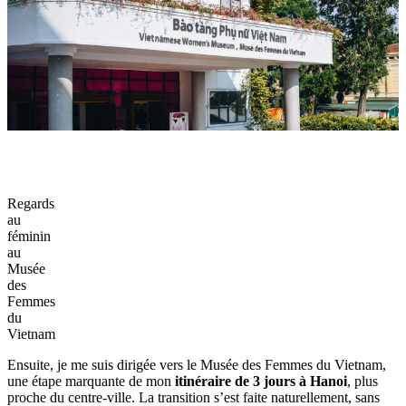
Dans la continuité de mes
3 jours à Hanoi
,‎ j’ai choisi de consacrer
l’après-midi à une facette plus intellectuelle de la ville en me rendant
au
Temple de la Littérature
,‎ situé à quelques minutes du complexe
de Ba Dinh. Le contraste a été saisissant. Après la solennité politique
du matin,‎ je suis entrée dans un espace beaucoup plus calme,‎
presque hors du temps. En traversant les cours ombragées et les
jardins soigneusement entretenus,‎ j’ai ressenti un véritable
apaisement. Face aux stèles des docteurs posées sur leurs tortues de
pierre,‎ j’ai pris conscience de l’importance profonde de l’éducation
et du mérite dans l’histoire vietnamienne.