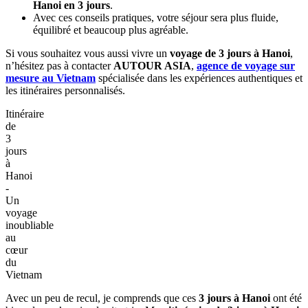
Choisissez un hébergement central: Privilégiez un hôtel près
du Vieux Quartier de Hanoi ou du Lac Hoan Kiem afin de
pouvoir explorer la majorité des sites à pied et éviter les trajets
inutiles.
Utilisez des applications de transport locales: Optez pour des
apps comme Grab ou Xanh SM. Les tarifs sont affichés à
l’avance et les trajets sont simples, rapides et sans négociation.
Traversez la rue avec assurance: Avancez lentement et
régulièrement; les scooters s’adaptent à votre mouvement si
vous restez prévisible.
Réservez les activités populaires à l’avance: Le spectacle de
marionnettes sur l’eau ou certaines visites guidées peuvent
afficher complet rapidement.
Vérifiez la météo avant votre départ: La période d’octobre à
avril offre des températures plus agréables pour
voyager à
Hanoi en 3 jours
.
Avec ces conseils pratiques, votre séjour sera plus fluide,
équilibré et beaucoup plus agréable.
Si vous souhaitez vous aussi vivre un
voyage de 3 jours à Hanoi
,
n’hésitez pas à contacter
AUTOUR ASIA
,
agence de voyage sur
mesure au Vietnam
spécialisée dans les expériences authentiques et
les itinéraires personnalisés.