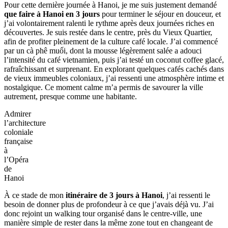
Visiter Hanoi en 5 jours
3. Jour 3: Immersion culturelle et détente
Le
plaisir
simple
d’un
cà
phê
muối
à
l’aube
à
Hanoi
Pour cette dernière journée à Hanoi,‎ je me suis justement demandé
que faire à Hanoi en 3 jours
pour terminer le séjour en douceur,‎ et
j’ai volontairement ralenti le rythme après deux journées riches en
découvertes. Je suis restée dans le centre, près du Vieux Quartier,‎
afin de profiter pleinement de la culture café locale. J’ai commencé
par un cà phê muối,‎ dont la mousse légèrement salée a adouci
l’intensité du café vietnamien, puis j’ai testé un coconut coffee glacé,‎
rafraîchissant et surprenant. En explorant quelques cafés cachés dans
de vieux immeubles coloniaux,‎ j’ai ressenti une atmosphère intime et