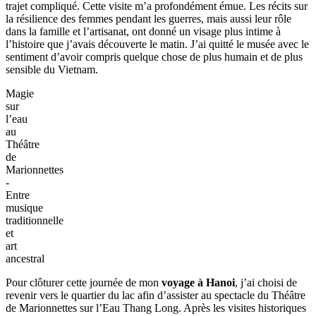
Regards
au
féminin
au
Musée
des
Femmes
du
Vietnam
Ensuite, je me suis dirigée vers le Musée des Femmes du Vietnam,
une étape marquante de mon
itinéraire de 3 jours à Hanoi
, plus
proche du centre-ville. La transition s’est faite naturellement, sans
trajet compliqué. Cette visite m’a profondément émue. Les récits sur
la résilience des femmes pendant les guerres, mais aussi leur rôle
dans la famille et l’artisanat, ont donné un visage plus intime à
l’histoire que j’avais découverte le matin. J’ai quitté le musée avec le
sentiment d’avoir compris quelque chose de plus humain et de plus
sensible du Vietnam.
Magie
sur