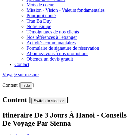
Mots de coeur
Mission - Vision - Valeurs fondamentales
Pourquoi nous?
Tran Ba Duy
Notre équipe
Témoignages de nos clients
Nos références à l'étranger
Activités communautaires
Formulaire de signature de réservation
Abonnez-vous à nos promotions
Obtenez un devis gratuit
Contact
Voyage sur mesure
Content [
]
hide
Content [
]
Switch to sidebar
Itinéraire De 3 Jours À Hanoi - Conseils
De Voyage Par Sienna