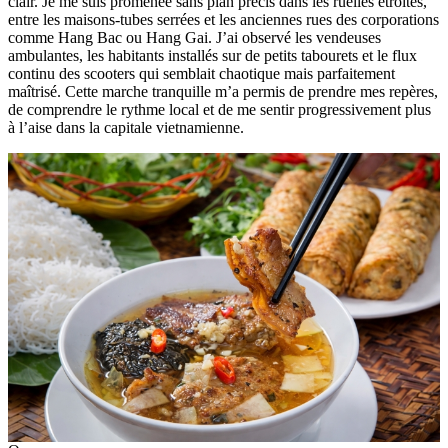
clair. Je me suis promenée sans plan précis dans les ruelles étroites,‎
entre les maisons-tubes serrées et les anciennes rues des corporations
comme Hang Bac ou Hang Gai. J’ai observé les vendeuses
ambulantes,‎ les habitants installés sur de petits tabourets et le flux
continu des scooters qui semblait chaotique mais parfaitement
maîtrisé.‎ Cette marche tranquille m’a permis de prendre mes repères,‎
de comprendre le rythme local et de me sentir progressivement plus
à l’aise dans‎ la capitale vietnamienne.