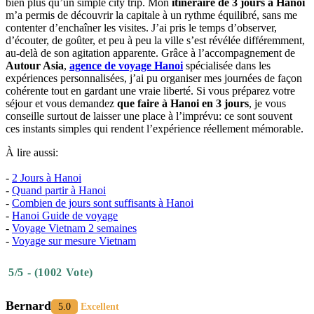
Itinéraire
de
3
jours
à
Hanoi
-
Un
voyage
inoubliable
au
cœur
du
Vietnam
Avec un peu de recul,‎‎ je comprends que ces
3 jours à Hanoi
ont été
bien plus qu’un simple city trip.‎ Mon
itinéraire de 3 jours à Hanoi
m’a permis de découvrir la capitale à un rythme équilibré,‎‎ sans me
contenter d’enchaîner les visites. J’ai pris le temps d’observer,‎
d’écouter,‎ de goûter,‎‎ et peu à peu la ville s’est révélée différemment,‎‎
au-delà de son agitation apparente. Grâce à l’accompagnement de
Autour Asia
,
agence de voyage Hanoi
spécialisée dans les
expériences personnalisées,‎ j’ai pu organiser mes journées de façon
cohérente tout en gardant une vraie liberté. Si vous préparez votre
séjour et vous demandez
que faire à Hanoi en 3 jours
,‎ je vous