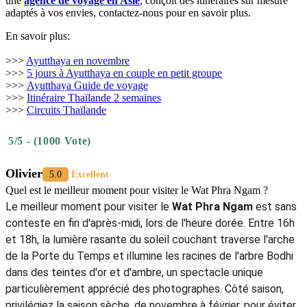
une
agence de voyage en Asie
, conçoit des itinéraires sur mesure
adaptés à vos envies, contactez-nous pour en savoir plus.
En savoir plus:
>>>
Ayutthaya en novembre
>>>
5 jours à Ayutthaya en couple en petit groupe
>>>
Ayutthaya Guide de voyage
>>>
Itinéraire Thaïlande 2 semaines
>>>
Circuits Thaïlande
5/5 - (1000 Vote)
Olivier
5.0
Excellent
Quel est le meilleur moment pour visiter le Wat Phra Ngam ?
Le meilleur moment pour visiter le
Wat Phra Ngam
est sans
conteste en fin d'après-midi, lors de l'heure dorée. Entre 16h
et 18h, la lumière rasante du soleil couchant traverse l'arche
de la Porte du Temps et illumine les racines de l'arbre Bodhi
dans des teintes d'or et d'ambre, un spectacle unique
particulièrement apprécié des photographes. Côté saison,
privilégiez la saison sèche, de novembre à février, pour éviter