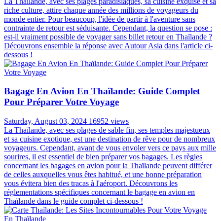
La Thaïlande, avec ses plages paradisiaques, sa cuisine exquise et sa
riche culture, attire chaque année des millions de voyageurs du
monde entier. Pour beaucoup, l'idée de partir à l'aventure sans
contrainte de retour est séduisante. Cependant, la question se pose :
est-il vraiment possible de voyager sans billet retour en Thaïlande ?
Découvrons ensemble la réponse avec Autour Asia dans l'article ci-
dessous !
Bagage En Avion En Thaïlande: Guide Complet
Pour Préparer Votre Voyage
Saturday, August 03, 2024
16952 views
La Thaïlande, avec ses plages de sable fin, ses temples majestueux
et sa cuisine exotique, est une destination de rêve pour de nombreux
voyageurs. Cependant, avant de vous envoler vers ce pays aux mille
sourires, il est essentiel de bien préparer vos bagages. Les règles
concernant les bagages en avion pour la Thaïlande peuvent différer
de celles auxquelles vous êtes habitué, et une bonne préparation
vous évitera bien des tracas à l'aéroport. Découvrons les
réglementations spécifiques concernant le bagage en avion en
Thaïlande dans le guide complet ci-dessous !