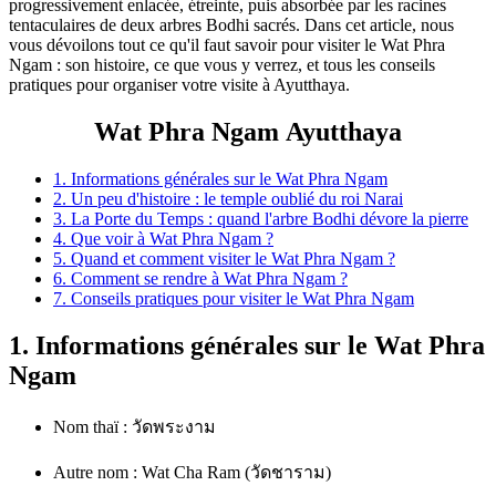
progressivement enlacée, étreinte, puis absorbée par les racines
tentaculaires de deux arbres Bodhi sacrés. Dans cet article, nous
vous dévoilons tout ce qu'il faut savoir pour visiter le Wat Phra
Ngam : son histoire, ce que vous y verrez, et tous les conseils
pratiques pour organiser votre visite à Ayutthaya.
Wat Phra Ngam Ayutthaya
1. Informations générales sur le Wat Phra Ngam
2. Un peu d'histoire : le temple oublié du roi Narai
3. La Porte du Temps : quand l'arbre Bodhi dévore la pierre
4. Que voir à Wat Phra Ngam ?
5. Quand et comment visiter le Wat Phra Ngam ?
6. Comment se rendre à Wat Phra Ngam ?
7. Conseils pratiques pour visiter le Wat Phra Ngam
1. Informations générales sur le Wat Phra
Ngam
Nom thaï : วัดพระงาม
Autre nom : Wat Cha Ram (วัดชาราม)