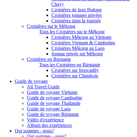
Chay)
Croisières de luxe Halong
Croisières jonques privées
Croisières dans la journée
Croisières sur le Mékong
Tous les Croisières sur le Mékong
Croisières Mékong au Vietnam
Croisières Vietnam & Cambodge
Croisières Mékong au Laos
Jonque privée sur Mékong
Croisières en Birmanie
Tous les Croisières en Birmanie
Croisières sur Irrawaddy
Croisières sur Chindwin
Guide de voyage
All Travel Guide
Guide de voyage Vietnam
Guide de voyage Cambodge
Guide de voyage Thaïlande
Guide de voyage Laos
Guide de voyage Birmanie
Vidéo d'expérience
Album des expériences
Qui sommes - nous?
Qui sommes - nous?