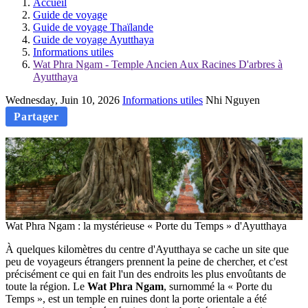
Accueil
Guide de voyage
Guide de voyage Thaïlande
Guide de voyage Ayutthaya
Informations utiles
Wat Phra Ngam - Temple Ancien Aux Racines D'arbres à
Ayutthaya
Wednesday, Juin 10, 2026
Informations utiles
Nhi Nguyen
Partager
Wat Phra Ngam : la mystérieuse « Porte du Temps » d'Ayutthaya
À quelques kilomètres du centre d'Ayutthaya se cache un site que
peu de voyageurs étrangers prennent la peine de chercher, et c'est
précisément ce qui en fait l'un des endroits les plus envoûtants de
toute la région. Le
Wat Phra Ngam
, surnommé la « Porte du
Temps », est un temple en ruines dont la porte orientale a été