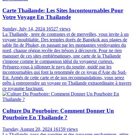
Carte Thaïlande: Les Sites Incontournables Pour
Votre Voyage En Thaïlande
Sunday, July 14, 2024
16527 views
La Thaïlande , terre de contrastes et de merveilles, vous invite à un
voyage inoubliable. Des temples dorés de Bangkok aux plages de
sable fin de Phuket, en passant par les montagnes verdoyantes du
nord, chaque région recèle des trésors à découvrir. Pour ne rien
manquer de ces sites emblématiques, une carte de la Thaïlande
s'impose comme le compagnon idéal du voyageur curieux.
Préparez-vous à sillonner le pays du sourire, guidé par les
incontournables qui font la renommée de ce joyau d'Asie du Sud-
Est. Armés de cette carte et de nos recommandations, vous serez
prêts à entreprendre un voyage en Thaïlande extraordinaire à travers
ce royaume fascinant.
Culture Du Pourboire: Comment Donner Un
Pourboire En Thaïlande ?
Tuesday, August 20, 2024
16159 views
La Thaïlande, pays des sourires et des paysages enchanteurs, attire