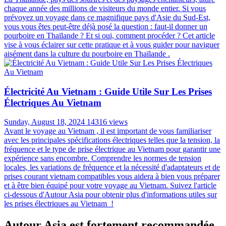
chaque année des millions de visiteurs du monde entier. Si vous
prévoyez un voyage dans ce magnifique pays d'Asie du Sud-Est,
vous vous êtes peut-être déjà posé la question : faut-il donner un
pourboire en Thaïlande ? Et si oui, comment procéder ? Cet article
vise à vous éclairer sur cette pratique et à vous guider pour naviguer
aisément dans la culture du pourboire en Thaïlande .
Électricité Au Vietnam : Guide Utile Sur Les Prises
Électriques Au Vietnam
Sunday, August 18, 2024
14316 views
Avant le voyage au Vietnam , il est important de vous familiariser
avec les principales spécifications électriques telles que la tension, la
fréquence et le type de prise électrique au Vietnam pour garantir une
expérience sans encombre. Comprendre les normes de tension
locales, les variations de fréquence et la nécessité d'adaptateurs et de
prises courant vietnam compatibles vous aidera à bien vous préparer
et à être bien équipé pour votre voyage au Vietnam. Suivez l'article
ci-dessous d'Autour Asia pour obtenir plus d'informations utiles sur
les prises électriques au Vietnam !
Autour Asia est fortement recommandée