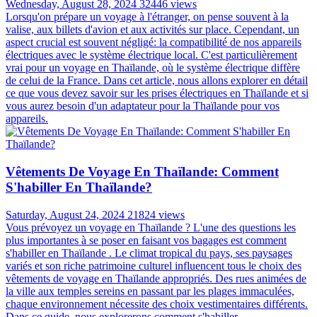
Wednesday, August 28, 2024
32446 views
Lorsqu'on prépare un voyage à l'étranger, on pense souvent à la
valise, aux billets d'avion et aux activités sur place. Cependant, un
aspect crucial est souvent négligé: la compatibilité de nos appareils
électriques avec le système électrique local. C'est particulièrement
vrai pour un voyage en Thaïlande, où le système électrique diffère
de celui de la France. Dans cet article, nous allons explorer en détail
ce que vous devez savoir sur les prises électriques en Thaïlande et si
vous aurez besoin d'un adaptateur pour la Thaïlande pour vos
appareils.
Vêtements De Voyage En Thaïlande: Comment
S'habiller En Thaïlande?
Saturday, August 24, 2024
21824 views
Vous prévoyez un voyage en Thaïlande ? L'une des questions les
plus importantes à se poser en faisant vos bagages est comment
s'habiller en Thaïlande . Le climat tropical du pays, ses paysages
variés et son riche patrimoine culturel influencent tous le choix des
vêtements de voyage en Thaïlande appropriés. Des rues animées de
la ville aux temples sereins en passant par les plages immaculées,
chaque environnement nécessite des choix vestimentaires différents.
Dans ce guide, nous explorerons comment s'habiller