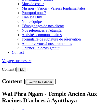
Mots de coeur
Mission - Vision - Valeurs fondamentales
Pourquoi nous?
Tran Ba Duy
Notre équipe
Témoignages de nos clients
Nos références à l'étranger
Activités communautaires
Formulaire de signature de réservation
Abonnez-vous à nos promotions
Obtenez un devis gratuit
Contact
Voyage sur mesure
Content [
]
hide
Content [
]
Switch to sidebar
Wat Phra Ngam - Temple Ancien Aux
Racines D'arbres à Ayutthaya