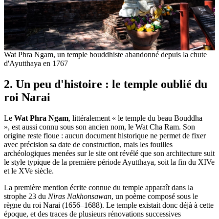
Wat Phra Ngam, un temple bouddhiste abandonné depuis la chute
d'Ayutthaya en 1767
2. Un peu d'histoire : le temple oublié du
roi Narai
Le
Wat Phra Ngam
, littéralement « le temple du beau Bouddha
», est aussi connu sous son ancien nom, le Wat Cha Ram. Son
origine reste floue : aucun document historique ne permet de fixer
avec précision sa date de construction, mais les fouilles
archéologiques menées sur le site ont révélé que son architecture suit
le style typique de la première période Ayutthaya, soit la fin du XIVe
et le XVe siècle.
La première mention écrite connue du temple apparaît dans la
strophe 23 du
Niras Nakhonsawan
, un poème composé sous le
règne du roi Narai (1656–1688). Le temple existait donc déjà à cette
époque, et des traces de plusieurs rénovations successives