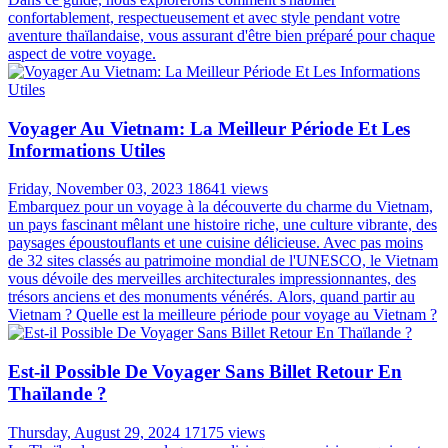
confortablement, respectueusement et avec style pendant votre
aventure thaïlandaise, vous assurant d'être bien préparé pour chaque
aspect de votre voyage.
Voyager Au Vietnam: La Meilleur Période Et Les
Informations Utiles
Friday, November 03, 2023
18641 views
Embarquez pour un voyage à la découverte du charme du Vietnam,
un pays fascinant mêlant une histoire riche, une culture vibrante, des
paysages époustouflants et une cuisine délicieuse. Avec pas moins
de 32 sites classés au patrimoine mondial de l'UNESCO, le Vietnam
vous dévoile des merveilles architecturales impressionnantes, des
trésors anciens et des monuments vénérés. Alors, quand partir au
Vietnam ? Quelle est la meilleure période pour voyage au Vietnam ?
Est-il Possible De Voyager Sans Billet Retour En
Thaïlande ?
Thursday, August 29, 2024
17175 views